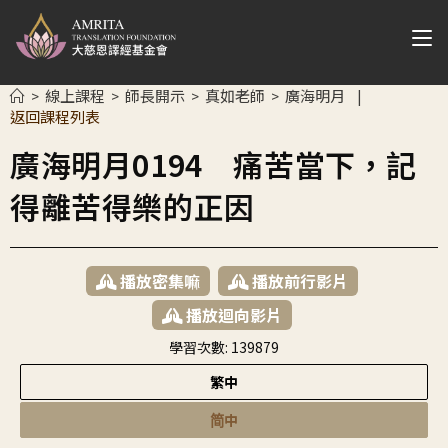
線上課程
師長開示
真如老師
廣海明月
>
>
>
>
|
返回課程列表
廣海明月0194 痛苦當下，記
得離苦得樂的正因
播放密集嘛
播放前行影片
播放迴向影片
學習次數:
139879
繁中
简中