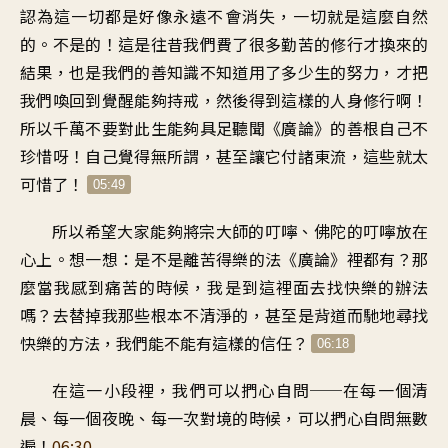
認為這一切都是好像永遠不會消失，一切就是這麼自然
的。不是的！這是往昔我們費了很多勤苦的修行才換來的
結果，也是我們的善知識不知道用了多少生的努力，才把
我們喚回到覺醒能夠持戒，然後得到這樣的人身修行啊！
所以千萬不要對此生能夠具足聽聞《廣論》的善根自己不
珍惜呀！自己覺得無所謂，甚至讓它付諸東流，這些就太
可惜了！
05:49
所以希望大家能夠將宗大師的叮嚀、佛陀的叮嚀放在
心上。想一想：是不是離苦得樂的法《廣論》裡都有？那
麼當我感到痛苦的時候，我是到這裡面去找快樂的辦法
嗎？去替掉我那些根本不清淨的，甚至是背道而馳地尋找
快樂的方法，我們能不能有這樣的信任？
06:18
在這一小段裡，我們可以捫心自問──在每一個清
晨、每一個夜晚、每一次對境的時候，可以捫心自問無數
遍！
06:30