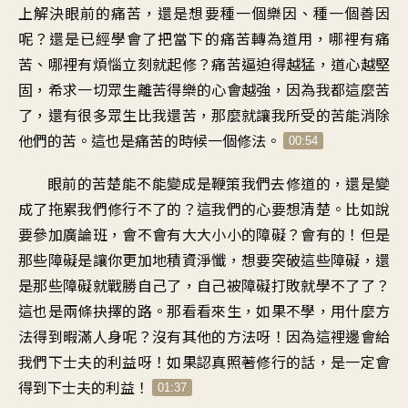
上解決眼前的痛苦，還是想要種一個樂因、種一個善因
呢？還是已經學會了把當下的痛苦轉為道用，哪裡有痛
苦、哪裡有煩惱立刻就起修？痛苦逼迫得越猛，道心越堅
固，希求一切眾生離苦得樂的心會越強，因為我都這麼苦
了，還有很多眾生比我還苦，那麼就讓我所受的苦能消除
他們的苦。這也是痛苦的時候一個修法。
00:54
眼前的苦楚能不能變成是鞭策我們去修道的，還是變
成了拖累我們修行不了的？這我們的心要想清楚。比如說
要參加廣論班，會不會有大大小小的障礙？會有的！但是
那些障礙是讓你更加地積資淨懺，想要突破這些障礙，還
是那些障礙就戰勝自己了，自己被障礙打敗就學不了了？
這也是兩條抉擇的路。那看看來生，如果不學，用什麼方
法得到暇滿人身呢？沒有其他的方法呀！因為這裡邊會給
我們下士夫的利益呀！如果認真照著修行的話，是一定會
得到下士夫的利益！
01:37