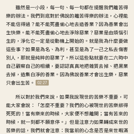
雖然是一小段，每一句、每一句都在提醒我們離苦得
樂的辦法。我們到底對於佛說的離苦得樂的辦法，心裡能
不能信得過？能不能死盡偷心地去造善業？因為善業會出
生快樂。能不能死盡偷心地去淨除惡業？惡業是由煩惱引
生的，淨化它一定是從動機上開始的。就是我為什麼要做
這些事？如果是為名、為利，甚至是為了一己之私去傷害
別人，那就是純粹的惡業了。所以這些點就要在二六時中
自己觀察自己的相續，要認認真真地把雜質去掉、把黑業
去掉，造集白淨的善業。因為佛說善業才會出生樂，惡業
只會出生苦。
02:27
所以對於我們來說，如果我說現世的苦樂不重要，可
能大家會說：「怎麼不重要？我們的心被現世的苦樂綁得
死死的！當有樂來的時候，大家便不想離開；當有苦來的
時候，就一刻都不願意停。」但是注意力如果轉成來世的
苦樂的話，我們就會注意：我當前的心念是否是來世暇滿