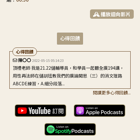
播放迴向影片
心得回饋
心得回饋
陳〇〇
2022-05-15 05:14:23
頂禮老師 我是21.22儲輔導員，和學員一起聽全廣194講，
用性再法師在儲訓班教我們的廣論聞思（三）的消文理路
ABCDE練習，A.細分段落...
閱讀更多心得回饋...
許〇
2022-05-14 07:09:35
頂禮老師， 弟子聽了這一講內心很感動，感覺老師你有神
通都講到弟子的心裡，很有福報再這一生能聽聞『廣論』，
尤其值此疫情如此的嚴峻，我還可...