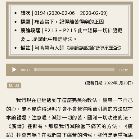
講次 |
0194 (2020-02-06 ~ 2020-02-09)
標題 |
痛苦當下，記得離苦得樂的正因
廣論段落 |
P2-L3 ~ P2-L5 此中總攝一切佛語扼
要......是謂此中所詮諸法。
備註 |
阿喀慧海大師《廣論講說誦授傳承筆記》
音
00:00
06:32
訊
(更新日期: 2022年1月28日)
播
00:00
放
我們現在已經遇到了這麼完美的教法，觀察一下自己
器
的心，能不能信得過呢？會不會覺得除苦引樂的方法就在
本論裡邊？注意喔！滅除一切的苦、圓滿一切功德的法，
《廣論》裡都有。那麼我們滅除當下痛苦的方法，《廣
論》裡會有嗎？在我們當下痛苦的時候，我們是更重視馬