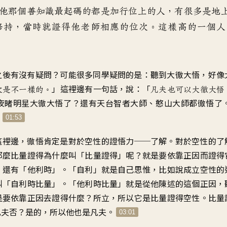
他那個善知識最起碼的都是加行位上的人，有很多是地
修持，當時就證得他老師相應的位次。這樣高的一個人
之後有沒有疑問？可能很多同學疑問的是：聽到大徹大悟，好像
」這裡邊有一句話，說：「
次是不一樣的。
凡夫也可以大徹大悟
夜睹明星大徹大悟了？還有天台智者大師、憨山大師都徹悟了
？
01:53
這裡邊，徹悟肯定是對於空性的證悟力──了解。對於空性的了
那麼比量證得為什麼叫「比量證得」呢？就是要依靠正因而證得
」還有「他利時」。「自利」就是自己思惟，比如說成立空性的
叫「自利時比量」。「他利時比量」就是從他陳述的這個正因，
是要依靠正因去證得什麼？所立，所以它是比量證得空性。比量
凡夫否？是的，所以他也是凡夫。
03:01