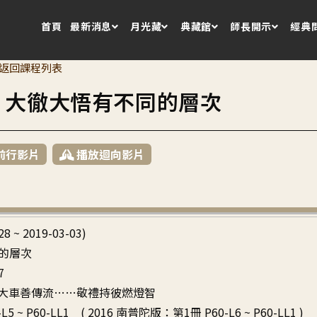
首頁
最新消息
月光藏
典藏館
師長開示
經典
返回課程列表
6 大徹大悟有不同的層次
前行影片
播放迴向影片
28 ~ 2019-03-03)
的層次
7
攝二大車善傳流……敬禮持彼燃燈智
L5 ~ P60-LL1 ( 2016 南普陀版：第1冊 P60-L6 ~ P60-LL1 )