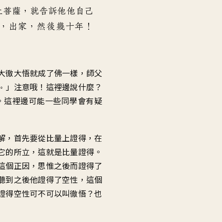
低
上菩薩，就告訴他他自己
音
，出家，然後幾十年！
量。
大徹大悟就成了佛一樣，師父
」注意哦！這裡邊說什麼？
。
。這裡邊可能一些同學會有疑
解，首先要從比量上證得，在
它的所立，這就是比量證得。
這個正因，思惟之後而證得了
聽到之後他證得了空性，這個
證得空性可不可以叫徹悟？也