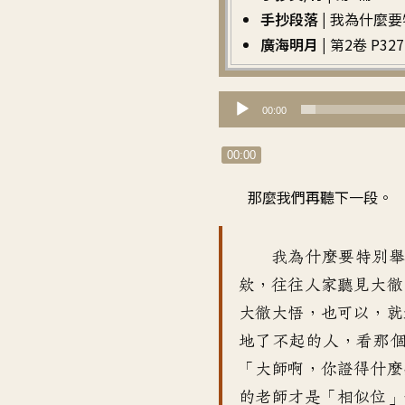
手抄段落 |
我為什麼要特
廣海明月 |
第2卷 P327 
音
00:00
訊
播
00:00
放
那麼我們再聽下一段。
器
我為什麼要特別
欸，往往人家聽見大徹
大徹大悟，也可以，就
地了不起的人，看那
「大師啊，你證得什麼
的老師才是「相似位」