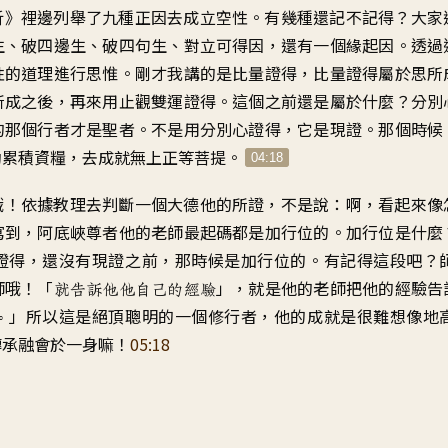
析》裡邊列舉了九種正因去成立空性。有幾種還記不記得？大家
生、破四邊生、破四句生、對立可得因，還有一個緣起因。透過
性的道理進行思惟。剛才我講的是比量證得，比量證得屬於思所
所成之後，再來用止觀雙運證得。這個之前還是屬於什麼？分別
的那個行者才是聖者。不是用分別心證得，它是現證。那個時候
劫累積資糧，去成就無上正等菩提。
04:18
哦！依據教理去判斷一個大德他的所證，不是說：啊，看起來像
寫到，阿底峽尊者他的老師最起碼都是加行位的。加行位是什麼
證得，還沒有現證之前，那時候是加行位的。有記得這段吧？
師哦！「
」，就是他的老師把他的經驗告
就告訴他他自己的經驗
」所以這是絕頂聰明的一個修行者，他的成就是很難想像地
。
傳承融會於一身嘛！
05:18