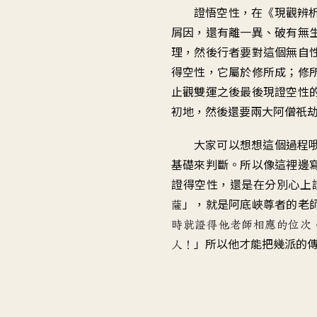
證悟空性，在《現觀辨
屑因，還有離一異、破有無
理，然後行者要對這個無自
得空性，它屬於修所成；修
止觀雙運之後最後現證空性
初地，然後還要兩大阿僧祇
大家可以想想這個過程
基礎來判斷。所以像這裡邊
證得空性，還是在分別心上
」，就是阿底峽尊者的老
薩
時就證得他老師相應的位次
」所以他才能把幾派的
人！