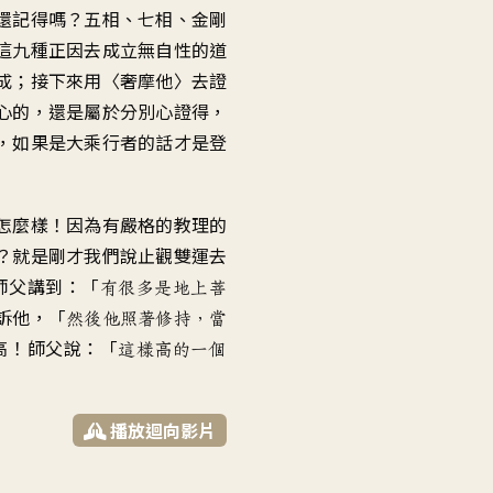
還記得嗎？五相、七相、金剛
這九種正因去成立無自性的道
成；接下來用〈奢摩他〉去證
心的，還是屬於分別心證得，
，如果是大乘行者的話才是登
怎麼樣！因為有嚴格的教理的
？就是剛才我們說止觀雙運去
師父講到：「
有很多是地上菩
訴他，「
然後他照著修持，當
高！師父說：「
這樣高的一個
播放迴向影片