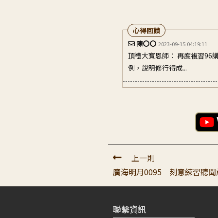
心得回饋
陳〇〇
2023-09-15 04:19:11
頂禮大寶恩師： 再度複習96
例，說明修行得成...
上一則
廣海明月0095 刻意練習聽
聯繫資訊