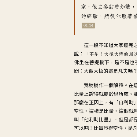
家，他去參訪善知識，
的經驗，然後他照著
01:14
這一段不知道大家聽完
說：「
不是！大徹大悟的層
佛坐在菩提樹下，是不是也
問：大徹大悟的還是凡夫嗎
我稍稍作一個解釋。在
比量上證得就屬於思所成。
那麼在正因上，有「自利時
空性，這樣是比量，這個就
叫「他利時比量」。但是都
可以吧！比量證得空性，是