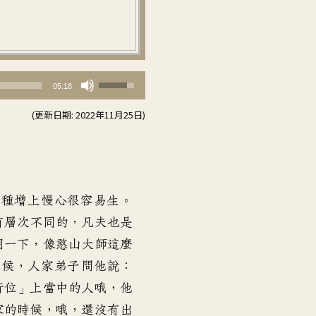
使
05:18
用
(更新日期: 2022年11月25日)
向
上/
向
下
鍵
種種增上慢心很容易生。
以
有層次不同的，凡夫也是
提
明一下，像憨山大師這麼
高
時候，人家弟子問他說：
或
行位」上當中的人哦，他
降
家的時候，哦，還沒有出