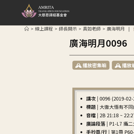
線上課程
師長開示
真如老師
廣海明月
>
>
>
>
|
廣海明月009
播放密集嘛
播放
講次 |
0096 (2019-02-
標題 |
大徹大悟有不同
音檔 |
2B 21:18 ~ 22:2
廣論段落 |
P1-L7 
手抄頁/行 |
第1冊 P60-