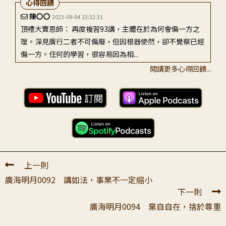
心得回饋
陳〇〇
2023-09-04 23:32:31
頂禮大寶恩師： 再度複習93講，主體在於為何會偏一方之
理。深見廣行二者不可偏廢，但因根器使然，卻不覺察已經
偏一方。任何的學習，很容易因為相...
閱讀更多心得回饋...
羅〇
2026-04-08 17:45:09
恭敬頂禮大悲恩師！今天和尚引導弟子們學習93講，覺得收
穫很大。光是一句【偏重智慧的人，不要忽略方便；偏重慈
悲的人，也不可以忽視智慧。】和尚就...
上一則
廣海明月0092 講如法，事業不一定縮小
下一則
廣海明月0094 棄自自在，捨於尊重