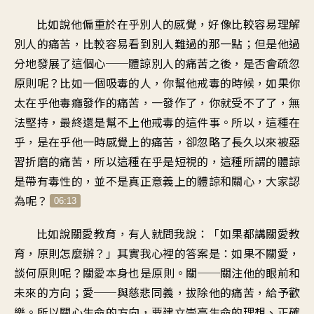
比如說他偏重於在乎別人的感覺，好像比較容易理解
別人的痛苦，比較容易看到別人難過的那一點；但是他過
分地發展了這個心──體諒別人的痛苦之後，是否會疏忽
原則呢？比如一個吸毒的人，你幫他戒毒的時候，如果你
太在乎他毒癮發作的痛苦，一發作了，你就受不了了，無
法堅持，最終還是幫不上他戒毒的這件事。所以，這種在
乎，是在乎他一時感覺上的痛苦，卻忽略了長久以來被惡
習折磨的痛苦，所以這種在乎是短視的，這種所謂的體諒
是帶有毒性的，並不是真正意義上的體諒和關心，大家認
為呢？
06:13
比如說關愛教育，有人就問我說：「如果都講關愛教
育，原則怎麼辦？」其實我心裡的答案是：如果不關愛，
談何原則呢？關愛本身也是原則。關──關注他的眼前和
未來的方向；愛──與慈悲同義，拔除他的痛苦，給予歡
樂。所以關心生命的方向，要建立崇高生命的理想、正確