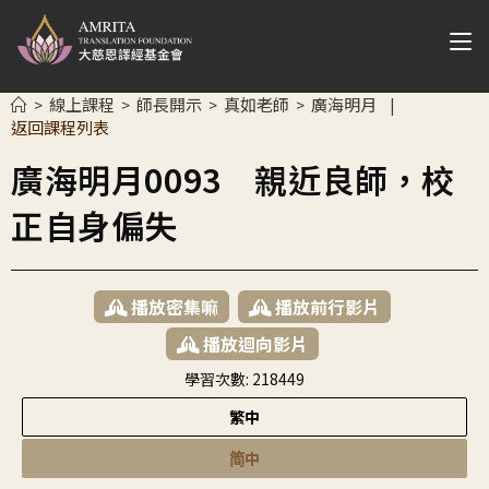
線上課程
師長開示
真如老師
廣海明月
>
>
>
>
|
返回課程列表
廣海明月0093 親近良師，校
正自身偏失
播放密集嘛
播放前行影片
播放迴向影片
學習次數:
218449
繁中
简中