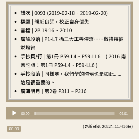
講次 |
0093 (2019-02-18 ~ 2019-02-20)
標題 |
親近良師，校正自身偏失
音檔 |
2B 19:16 ~ 20:10
廣論段落 |
P1-L7 攝二大車善傳流……敬禮持彼
燃燈智
手抄頁/行 |
第1冊 P59-L4 ~ P59-LL6 ( 2016 南
普陀版：第1冊 P59-L4 ~ P59-LL6 )
手抄段落 |
同樣地，我們學的時候也是如此......
這是很重要的。
廣海明月 |
第2卷 P311 ~ P316
音
00:00
09:01
訊
(更新日期: 2022年11月16日)
播
00:00
放