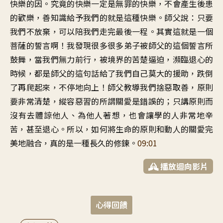
快樂的因。究竟的快樂一定是無罪的快樂，不會產生後患
的歡樂，善知識給予我們的就是這種快樂。師父說：只要
我們不放棄，可以陪我們走完最後一程。其實這就是一個
菩薩的誓言啊！我發現很多很多弟子被師父的這個誓言所
鼓舞，當我們無力前行，被境界的苦楚逼迫，瀕臨退心的
時候，都是師父的這句話給了我們自己莫大的援助，跌倒
了再爬起來，不停地向上！師父教導我們捨惡取善，原則
要非常清楚，縱容惡習的所謂關愛是錯誤的；只講原則而
沒有去體諒他人、為他人著想，也會讓學的人非常地辛
苦，甚至退心。所以，如何將生命的原則和動人的關愛完
美地融合，真的是一種長久的修鍊。
09:01
播放迴向影片
心得回饋