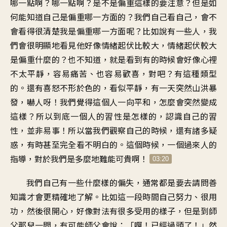
哪一點啊？哪一點啊？是不是偏重這樣的要注意？但是如
何能知道自己是偏重哪一方面的？我們自己看自己，會不
會看得很清楚我是偏重哪一方面呢？比如說有一些人，我
們會很明顯地看見他好像情緒起伏比較大，情緒起伏較大
是偏重什麼的？也不知道，就是看到有的時候會好像心裡
不太平靜，容易痛苦、也容易歡喜，對吧？有這種類型
的。還有喜怒不形於色的，看似平靜，有一天突然山洪暴
發，嚇人呀！我們覺得這個人一向平和，怎麼會突然變成
這樣？所以到底一個人的習性是怎樣的，認識自己的習
性，並非易事！所以當我們觀察自己的時候，還有諸多疑
惑，有時甚至完全看不明白的。這個時候，一個過來人的
指導，對於我們是多麼地難能可貴啊！
03:20
我們自己有一些什麼樣的偏失，通常都是要去請問善
知識才會更精確地了解。比如這一段時間自己努力、很用
功，然後很開心，好像對法有很多受用的樣子，但是到師
父那兒一問，有可能師父會說：「啊！已經過頭了！」然