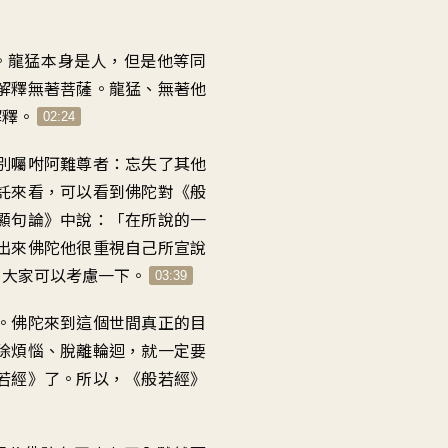
量。
。龍猛本身是人，但是他等同
解釋無著菩薩。龍猛、無著他
解釋。
02:24
別囑咐阿難尊者：忘失了其他
託來看，可以看到佛陀對《般
顯句論》中說：「在所說的一
出來佛陀他很重視自己所宣說
？大家可以考慮一下。
03:39
。佛陀來到這個世間真正的目
除煩惱、脫離輪迴，就一定要
若經》了。所以，《般若經》