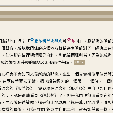
「贍部洲」呢？「
」，贍部洲的贍部
贍部樹所表徵之
贍
部
洲
一個聲音，所以我們住的這個地方就稱為南贍部洲了，經典上這
」，仁波切在這裡邊解釋是自利、利他這兩種利益。因為能成辦
敬成為贍部洲莊嚴的龍猛及無著兩位菩薩。
00:42
的心裡會不會如同文義所講的那樣，生出一個真實禮敬兩位菩薩
，這兩位菩薩寫了論，把《般若經》的一個段、一個句、一個
看原文的《般若經》，會發現在原文的《般若經》裡自己如何也
》的話，就是眼睛看見《般若經》了，但是我們也無法看到它的
薩，內心說是禮敬嗎？還是無比地感恩？還是萬分地珍惜，唯恐
的這樣的釋論。因為他們能夠成辦自他二利，就有如莊嚴一樣，