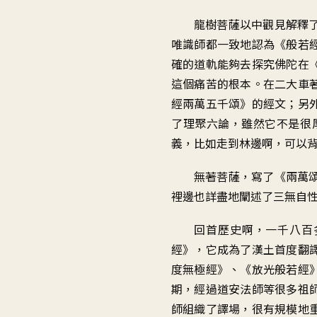
龍樹菩薩以中觀見解釋
唯識師都一致地認為《般若
確的道軌能夠去探究佛陀在
這個痛苦的根本。在二大車
經兩萬五千頌》的經文；另
了理聚六論，雖然它不是很
義，比如走到林邊啊，可以
無著菩薩，寫了《兩萬
裡邊也詳盡地闡述了三無自
回首歷史啊，一千八百
經》，它成為了漢土首度翻
度無極經》、《放光般若經
期，經過道安法師等很多祖
師組織了譯場，很有規模地