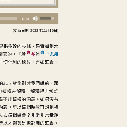
使
11:08
用
(更新日期: 2022年11月16日)
向
上/
是指樹幹的枝條、果實掉到水
向
樣寫的。「
贍
部
洲
中光顯
下
一切他利的緣故，有如莊嚴，
鍵
以
提
的心？就像剛才我們講的，那
高
句這樣去解釋，解釋得非常詳
或
看不出這樣的涵義。如果沒有
降
內義。所以這個時候再想到禮
低
失去這個機會？非常非常幸運
音
所以才讚美是贍部洲的莊嚴。