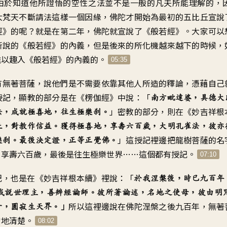
由於知道他所證悟的空性之法並不是一般的凡夫所能理解的，
大梵天不斷請法這樣一個因緣，佛陀才開始為最初的五比丘宣說
經》的呢？就是在第二年，佛陀就宣說了《般若經》。大家可以
所說的《般若經》的內義，但是後來的所化機越來越下的時候，
難以趣入《般若經》的內義的。
05:35
有無著菩薩，說他們是不需要依靠其他人所造的釋論，憑藉自己
授記，顯教的部分是在《楞伽經》中說：「
南方毗達婆，具德大
」密教的部分，則在《妙吉祥根
法，成就極喜地，往生極樂剎。
丘，對教作信益。獲得極喜地，享壽六百歲，大明孔雀法，彼亦
」這授記裡邊把龍樹菩薩的名
樂剎。最後決定證，正等正覺佛。
、享壽六百歲，最後是往生極樂世界……這個都有授記。
07:10
記，也是在《妙吉祥根本續》裡說：「
於我涅槃後，時已九百年
成說世理主，善辨經論師。彼所著論述，名地之使母，彼由明
所以這裡邊說在佛陀涅槃之後九百年，無著
十，圓寂生天界。」
常地清楚。
08:02