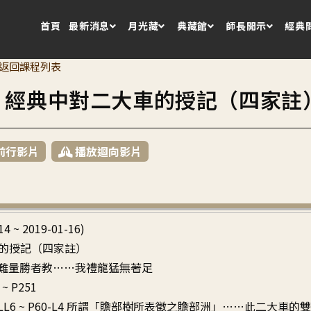
首頁
最新消息
月光藏
典藏館
師長開示
經典
返回課程列表
3 經典中對二大車的授記（四家註
前行影片
播放迴向影片
14 ~ 2019-01-16)
的授記（四家註）
如極難量勝者教……我禮龍猛無著足
~ P251
9-LL6 ~ P60-L4 所謂「贍部樹所表徵之贍部洲」……此二大車