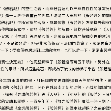
了《般若經》的空性之義，而無著菩薩則以三無自性性的唯識見
經》是一切經中最重要的經典！透過二大車對於《般若經》的闡
《般若經》中所宣說的密意，就是依靠《般若經》怎麼樣去觀察
著作的論著當中，關於《般若經》的解釋，龍樹菩薩就寫了《大
外又寫了《中論》等理聚六論，非常系統地專門解釋空性的意涵
厚、不是很好背，但是非常值得背。法師們背會了，常常再串
背一下；從這個寮房走到上課的地方，也可以背一下，常常串習
頌實性決定論》，他完整解釋了《般若經兩萬五千頌》。另外在
性性的意涵。所以這些論著，都成為了後世的佛弟子學習《般若
多年前東漢的時候，月氏國的支婁迦讖還有天竺的竺朔佛，
譯出的《般若》經典。另外在魏晉南北朝的時候，西域的譯師們
》，還有《光讚般若經》等《大品》、《小品》的《般若》。其
師的宣講和闡述，一百多年間，《放光般若經》廣弘一時。到了
重新翻譯《摩訶般若經》，《般若經》的譯本就超過了之前的譯