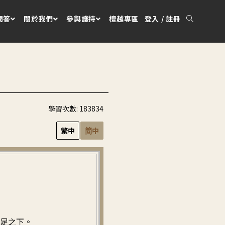
問答
關於我們
參與護持
檀越專區
登入 / 註冊
）
學習次數:
183834
繁中
简中
的雙足之下。