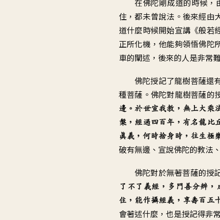
在佛陀剛成道的時候，
住，都未曾說法。後來經由
道什麼時候開始宣講《般若
正所化機，他能夠領悟佛陀
車的闡述，後來的人是非常
佛陀授記了龍樹菩薩還
種菩薩。佛陀對龍樹菩薩的
邊。於世宣我教，無上大乘
槃，經過四百年，有名龍比
真義，何時捨身時，往生極
破有無邊、宣說佛陀的教法
佛陀對於無著菩薩的授
了不了義經，多門善分辨，
住，能作攝經義，享壽百五
會著述什麼，也是授記得非