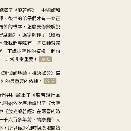
解釋了《般若經》，中觀師和
釋，後世的弟子們才有一條正
痛苦的根本，怎麼去修鍊解脫
智度論》，逐字解釋了《般若
。像我們寺院有一些法師背完
習一下講述空性的這樣一個句
啊，非常非常重要！
09:31
《瑜伽師地論‧攝決擇分》這
經》的最重要的依據。
09:57
他們共同譯出了《般若道行品
也開始依次序地譯出了《大明
中《放光般若經》在兩晉的時
一千六百多年前，鳩摩羅什大
本，所以從那個時候漢地開始