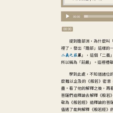
音
00:00
訊
播
00:00
放
提到贍部洲，為什麼叫
器
裡了，發出「贍部」這樣的
」，這個「二義
二義之莊
嚴
所以稱為「莊嚴」。這裡禮
學到此處，不知道諸位
麼難以企及的《般若》密意
盡。看了他的解釋之後，再
菩薩們造釋論去解釋《般若
敬為《般若經》造釋論的菩
值遇了能夠解釋《般若經》