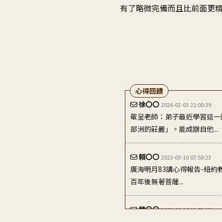
有了略微完備而且比前面更
心得回饋
徐〇〇
2026-02-03 21:00:39
敬呈老師：弟子最近學習這一
部洲的莊嚴」。能成辦自他...
賴〇〇
2023-03-10 07:50:23
廣海明月83講心得報告-紐約
百年後無著菩薩...
魏〇〇
2023-08-16 21:53:12
隨喜感恩學習廣論之後 人人