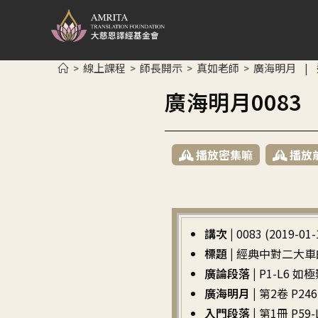
線上課程
師長開示
真如老師
廣海明月
>
>
>
>
|
廣海明月008
播放密集嘛
播放
講次 |
0083 (2019-01-
標題 |
經典中對二大車
廣論段落 |
P1-L6 
廣海明月 |
第2卷 P246 
入門段落 |
第1冊 P5