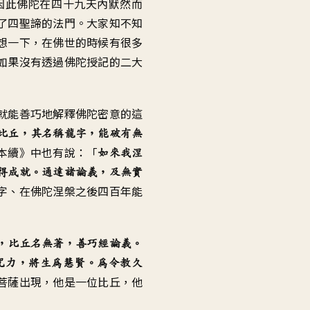
因此佛陀在四十九天內默然而
了四聖諦的法門。大家知不知
想一下，在佛世的時候有很多
如果沒有透過佛陀授記的二大
就能善巧地解釋佛陀密意的這
比丘，其名稱龍字，能破有無
本續》中也有說：「
如來我涅
得成就。通達諸論義，及無實
字、在佛陀涅槃之後四百年能
，比丘名無著，善巧經論義。
咒力，將生為慧賢。為令教久
菩薩出現，他是一位比丘，他