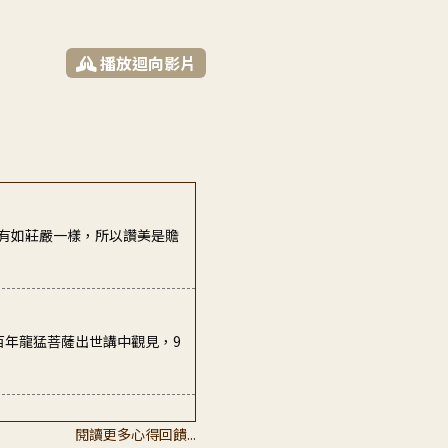
播放迴向影片
有如莊嚴一樣，所以讚美是贍
百年龍猛菩薩出世講中觀見，9
閱讀更多心得回饋...
為下一代的生活環境作出貢獻