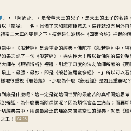
」，「阿周那」，是帝釋天王的兒子，是天王的王子的名諱
那
所以「龍猛」一名，具備了天和龍兩種意思。這裡就沒有另外再
我禮敬二大車的雙足之下。這個是仁波切在《四家合註》裡邊的
典當中，《般若經》是最重要的經典。佛陀在《般若經》中，特
是如果忘記了一句《般若經》，過失極大！所以從佛陀的這句囑
笑大師在《現觀辨析》裡邊，引證了印度的法友論師所著的《明
、最上、最勝、最妙，即是《般若波羅蜜多經》。」所以可以看
同樣地很重視《般若經》。那麼為什麼《般若經》是如此重要呢
的到底是什麼呢？這一定是從這個世界的最痛苦的真相開始思考
解脫輪迴。為什麼要斷除煩惱呢？因為煩惱會產生痛苦；而要斷
一切經典當中，用最最廣泛的理路來闡述空性的經典，就是《般
中之王！
04:28