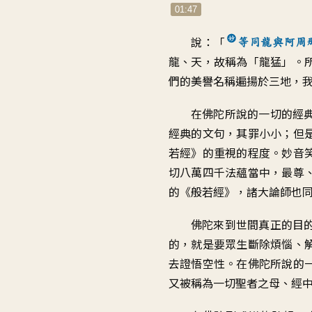
01:47
說：「
等同龍與阿周
龍、天，故稱為「龍猛」。
們的美譽名稱遍揚於三地，
在佛陀所說的一切的經
經典的文句，其罪小小；但
若經》的重視的程度。妙音
切八萬四千法蘊當中，最尊
的《般若經》，諸大論師也
佛陀來到世間真正的目
的，就是要眾生斷除煩惱、
去證悟空性。在佛陀所說的
又被稱為一切聖者之母、經