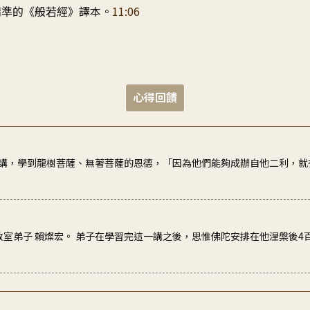
精準的《般若經》譯本。
11:06
心得回饋
講，學到龍樹菩薩、無著菩薩的恩德，「因為他們能夠成辦自他二利，就
教室弟子 賴燦宏。 弟子在學習完這一講之後，思惟佛陀安排在他涅槃後4
開始正視有次第規律性的落實
自己的人生生活
為這一世積累資糧