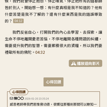
候，我們就會停止抱怨、停止嘆氣、停止把所有的錯都歸
咎於別人。開始想一想：有什麼真相是我不知道的？他有
什麼苦楚是我不了解的？還有什麼東西是我的錯誤導致
的？
04:12
我們反省自心，打開我們的內心去學習、去探索，讓
生命不停地離開憂悲苦惱，不停地離開各種問題的糾纏，
需要提升我們的智慧，需要累積很大的資糧，所以我們要
禮敬所有的佛陀。
04:32
播放迴向影片
心得回饋
心得回饋
陳〇〇
2026-01-20 23:35:24
感恩老師帶我們思惟佛功德，很嚮往那種剎那間可以瞭知一