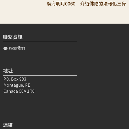
廣海明月0060 介紹佛陀的法報化三身
胡〇〇
2023-03-03 00:01:39
敬愛的上師 感謝您 59 講告訴弟子一個簡單激勵自己的方
式：就是憶念思維佛陀的功德。當我們意識到有這樣的心，
遍知一切，且有無量無邊的慈悲智...
聯繫資訊
聯繫我們
董〇〇
2026-05-18 10:45:48
我覺得這一篇最打動我的地方，是老師帶我們從佛陀的意功
德，回頭反省自己的心。 一開始師父說，佛陀能夠如實地
地址
了解一切所知，而且是圓滿無餘，沒有...
P.O. Box 983
Montague, PE
陳〇〇
2025-01-13 20:05:03
Canada C0A 1R0
頂禮感恩師父，頂禮感恩上師！ 感恩善知識的開示法語涓
涓，隨喜法師帶領傳心委員一句句的研討思維，潤澤弟子的
心，化解了憂愁苦惱。師長的説法恩勝...
連結
褚〇〇
2022-05-12 04:37:17