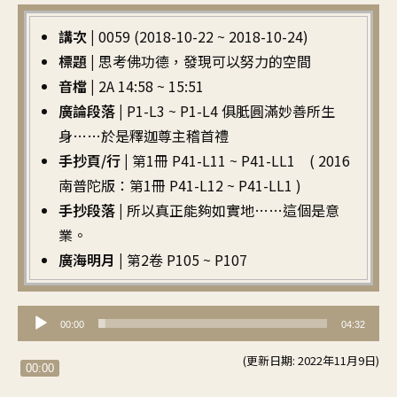
講次 |
0059 (2018-10-22 ~ 2018-10-24)
標題 |
思考佛功德，發現可以努力的空間
音檔 |
2A 14:58 ~ 15:51
廣論段落 |
P1-L3 ~ P1-L4 俱胝圓滿妙善所生
身……於是釋迦尊主稽首禮
手抄頁/行 |
第1冊 P41-L11 ~ P41-LL1 ( 2016
南普陀版：第1冊 P41-L12 ~ P41-LL1 )
手抄段落 |
所以真正能夠如實地……這個是意
業。
廣海明月 |
第2卷 P105 ~ P107
音
00:00
04:32
訊
(更新日期: 2022年11月9日)
播
00:00
放