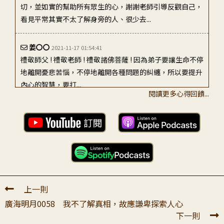
切，並如實的幫助所有眾生的心，謝謝老師引導反觀自己，
看見平常其實不太了解身旁的人、很少去...
姜〇〇
2021-11-17 01:54:41
禮敬師父 ! 禮敬老師 ! 禮敬諸佛菩薩 ! 因為弟子要讓生命不停
地離開憂悲苦惱，不停地離開各種問題的糾纏，所以要提升
內心的智慧，要打...
閱讀更多心得回饋...
S****** C***
2023-03-17 13:07:59
近年来看到很多忧郁症病人，我们班上就来了3个。面对他
们的困境，弟子们觉得自己能关怀的力量真是微薄，就让他
们诵经、拜忏、听赞颂、看法师开示、打...
許〇〇
2025-01-28 22:04:45
上一則
禮敬親愛的上師： 很久沒有聽到您講新的全廣了，不知上
廣海明月0058 我不了解真相，故應謙卑探索人心
師您近來身體是否安好？ 弟子明白是自己的資糧不足，所
下一則
以許久無法聽到您新錄製的開示。 ...