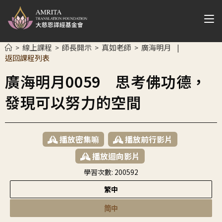
線上課程
師長開示
真如老師
廣海明月
>
>
>
>
|
返回課程列表
廣海明月0059 思考佛功德，
發現可以努力的空間
播放密集嘛
播放前行影片
播放迴向影片
學習次數:
200592
繁中
简中