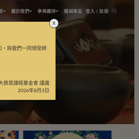
答
關於我們
參與護持
檀越專區
登入 / 註冊
X
知，與我們一同領受師
大慈恩譯經基金會 謹識
2026年8月3日