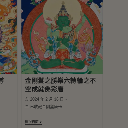
尊
金剛鬘之勝樂六轉輪之不
空成就佛彩唐
2024 年 2 月 18 日
已收藏金剛鬘唐卡
檢視頁面