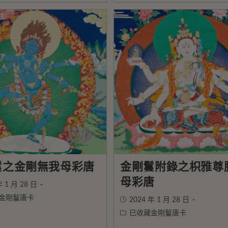
鬘之金剛無我母彩唐
金剛鬘附錄之枳雅尊
母彩唐
年 1 月 28 日
金剛鬘唐卡
2024 年 1 月 28 日
已收藏金剛鬘唐卡