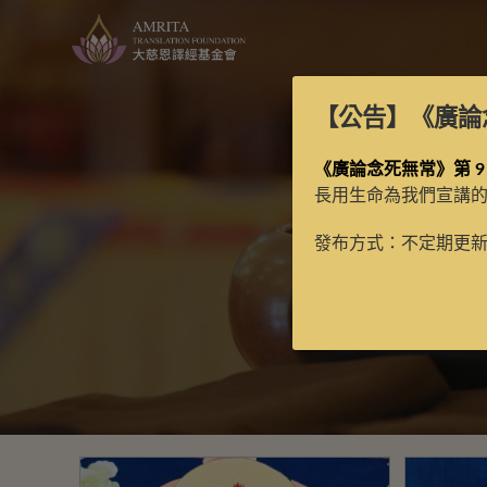
【公告】
《廣論
《廣論念死無常》第 9
長用生命為我們宣講
發布方式：不定期更