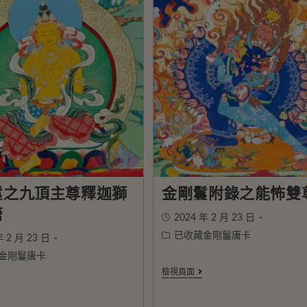
鬘之九頂主尊釋迦獅
金剛鬘附錄之能怖雙
唐
2024 年 2 月 23 日
已收藏金剛鬘唐卡
年 2 月 23 日
金剛鬘唐卡
檢視頁面