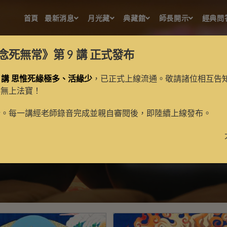
首頁
最新消息
月光藏
典藏館
師長開示
經典問
念死無常》第 9 講
正式發布
 講 思惟死緣極多、活緣少
，已正式上線流通。敬請諸位相互告
的無上法寶！
已收藏金剛鬘唐卡
新。每一講經老師錄音完成並親自審閱後，即陸續上線發布。
>
唐卡
>
已收藏金剛鬘唐卡
>
第7頁