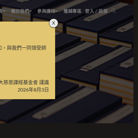
答
關於我們
參與護持
檀越專區
登入 / 註冊
X
知，與我們一同領受師
大慈恩譯經基金會 謹識
2026年8月3日