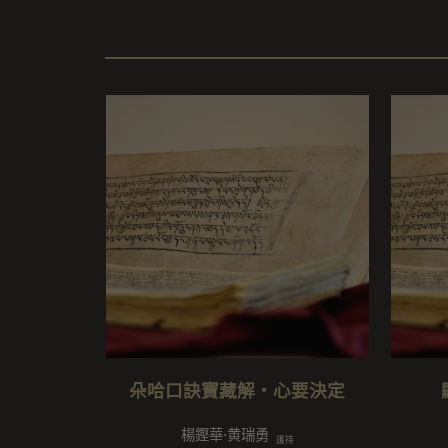
朵哈口訣寶藏解・心要決定
楊鏗華⋅黄瑞勇
護持