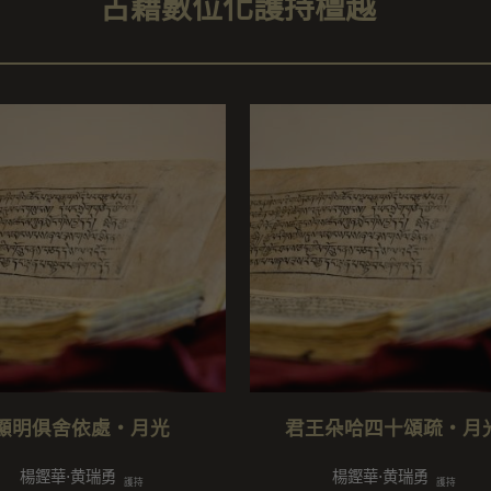
古籍數位化護持檀越
顯明俱舍依處・月光
君王朵哈四十頌疏・月
楊鏗華⋅黄瑞勇
楊鏗華⋅黄瑞勇
護持
護持