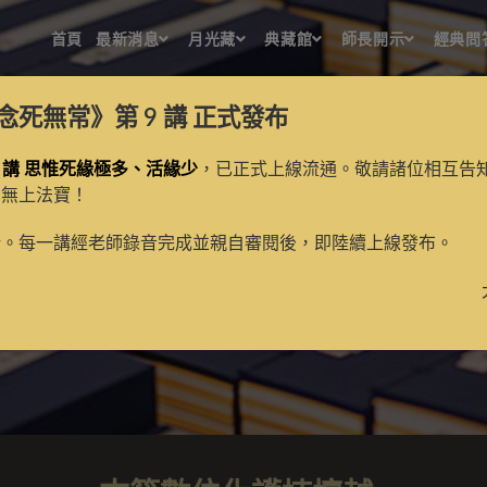
首頁
最新消息
月光藏
典藏館
師長開示
經典問
念死無常》第 9 講
正式發布
 講 思惟死緣極多、活緣少
，已正式上線流通。敬請諸位相互告
的無上法寶！
古籍數位化檀越名錄
新。每一講經老師錄音完成並親自審閱後，即陸續上線發布。
>
月光藏
>
古籍數位化檀越名錄
>
第2頁