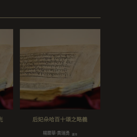
光
后妃朵哈百十頌之略義
楊鏗華⋅黄瑞勇
護持