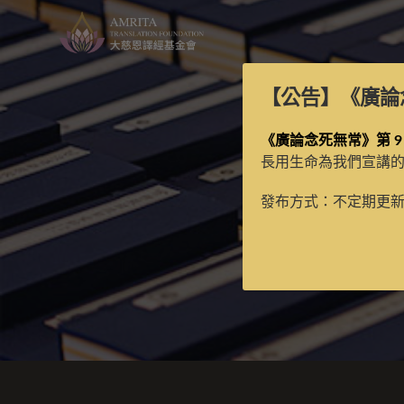
【公告】
《廣論
《廣論念死無常》第 9
長用生命為我們宣講
發布方式：不定期更