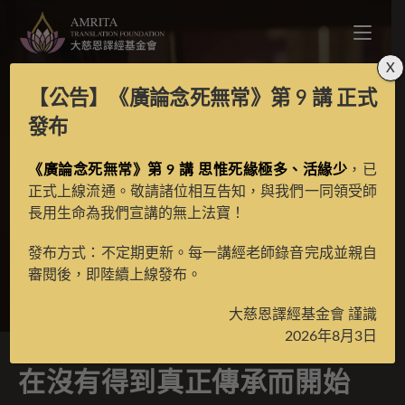
X
【公告】
《廣論念死無常》第 9 講
正式
在沒有得到真正傳承而
發布
開始持誦咒語會有問題
《廣論念死無常》第 9 講 思惟死緣極多、活緣少
，已
正式上線流通。敬請諸位相互告知，與我們一同領受師
長用生命為我們宣講的無上法寶！
嗎？望請法師釋疑！
發布方式：不定期更新。每一講經老師錄音完成並親自
審閱後，即陸續上線發布。
>
經典問答
>
其他經論問答
大慈恩譯經基金會 謹識
2026年8月3日
在沒有得到真正傳承而開始