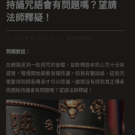
持誦咒語會有問題嗎？望請
法師釋疑！
2020 年 11 月 25 日
其他經論問答
問題敘述：
在網路見到一些持咒的音檔，並對釋迦牟尼心咒十分有
感覺，慢慢開始跟着音檔持誦。但我有聽說過，這些咒
需要得到師長傳承才可以持誦。請問沒有得到真正傳承
而開始持誦會有問題嗎？望請法師釋疑！