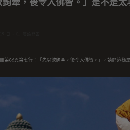
欲鉤牽，後令入佛智。」是不是太
 19 日
廣論問答
冊第86頁第七行：「先以欲鉤牽，後令入佛智。」，請問這樣