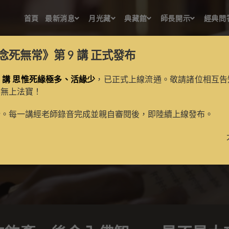
首頁
最新消息
月光藏
典藏館
師長開示
經典問
念死無常》第 9 講
正式發布
 講 思惟死緣極多、活緣少
，已正式上線流通。敬請諸位相互告
的無上法寶！
，後令入佛智。」是不是太
新。每一講經老師錄音完成並親自審閱後，即陸續上線發布。
>
經典問答
>
廣論問答