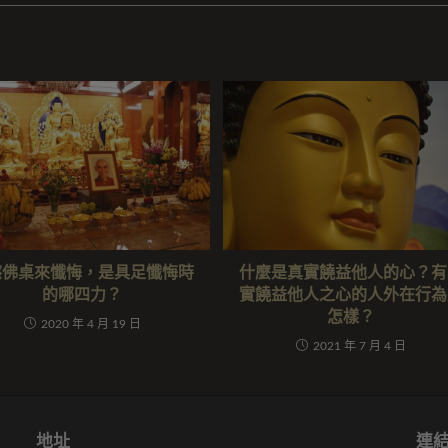
擦佛桌來懺悔，是具足懺悔時
什麼是真實饒益他人的心？有
的哪四力？
實饒益他人之心的人外在行為
怎樣？
2020 年 4 月 19 日
2021 年 7 月 4 日
地址
連