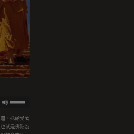
使
用
向
之道，送給受著
上/
這也就是佛陀為
向