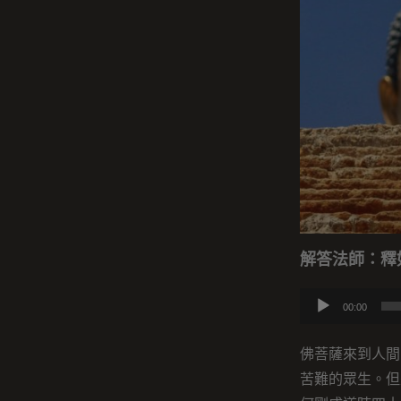
解答法師：釋
音
00:00
訊
播
佛菩薩來到人間
放
苦難的眾生。但
器