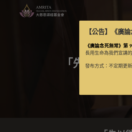
【公告】
《廣論
《廣論念死無常》第 9
長用生命為我們宣講
「先以欲鉤牽
發布方式：不定期更