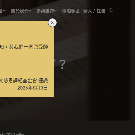
答
關於我們
參與護持
檀越專區
登入 / 註冊
X
知，與我們一同領受師
功利主義了？
大慈恩譯經基金會 謹識
2026年8月3日