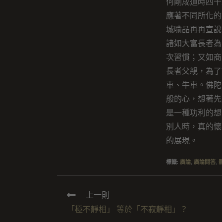
何剛成道時四十
應著不同所化的
城喻品再再宣說
諸如大富長者為
次習慣；又如商
長者父親，為了
車、牛車。佛陀
般的心，想著先
是一種功利的想
別人時，真的懷
的展現。
標籤
:
廣論
,
廣論問答
,
上一則
「極不靜相」 等於「不寂靜相」？