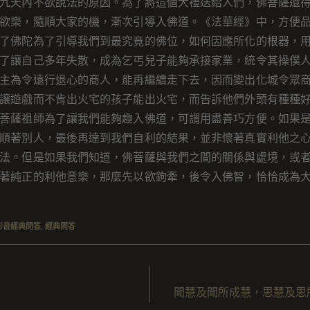
九天內不欲說法的原因。為了將這個大禮送給人們，佛菩薩還
欲樂，隨順大家的機，漸次引導入佛道。《法華經》中，方便
了佛陀為了引導我們到最究竟的佛位，如何因應所化的根器，
了讓自己多年失散，成為乞丐兒子能夠承接家業，統令其操僕
主為令遠行退心的商人，能再繼續走下去，因而變出化城令眾
讓遊戲而不肯出火宅的孩子能出火宅，而告訴他們外頭有種種
菩薩祖師為了讓我們能夠趣入佛道，可謂用盡善巧方便。如果
順著別人，最後再達到我們自利的結果，並非懷著真實利他之
法。但是如果我們知道，佛菩薩與我們之間的關係與處境，或
著純正的利他意樂，那麼先以欲鉤牽，後令入佛智，恰恰成為
影音經典問答
,
經典問答
聞慧及聞所成慧，思慧及思