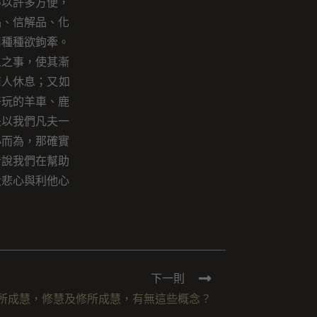
得以許多方便，
下
品、信解品、化
鍵
用種種欲鉤牽。
以
人之事，使其漸
提
商人休息；又如
高
好玩的羊車、鹿
或
是以我們凡夫一
降
心而為，那確實
低
者說我們在幫助
音
大悲心與利他心
量。
下一則
所成慧，修慧及修所成慧，有無這些概念？