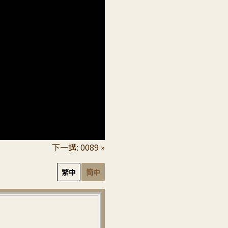
下一講: 0089 »
繁中
简中