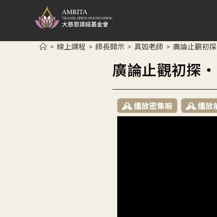
線上課程
師長開示
真如老師
廣論止觀初探
>
>
>
>
廣論止觀初探・
播放密集嘛
播放