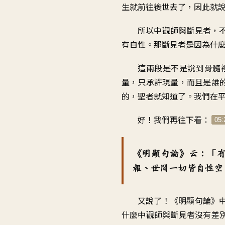
生就前往後世去了
，
因此就
所以中觀師與斷見者
，
有自性
。
那斷見者是因為什
這兩段是不是說到骨髓
量
，
只承許現量
，
而且是誰
的
，
聖者就知道了
。
我們在
好！我們再往下看
：
05:
《
明顯句論》云
：「
報、世間一切皆自性空
又說了！《明顯句論》
什麼中觀師與斷見者
沒有差