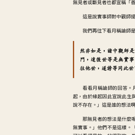
無見者或斷見者也都宣稱
「
這是說實事師
對中觀師
我們再往下看
月稱論師
然非如是
，
諸中觀師是
門
，
達後世等是無實事
往他世
，
遂謗等同此世
看看月稱論師的回答
。
起
，
由於緣起因此宣說
此生
說不存在
。」
這是誰的想法
那無見者的想法是什麼
無實事
。」
他們不是這樣
。