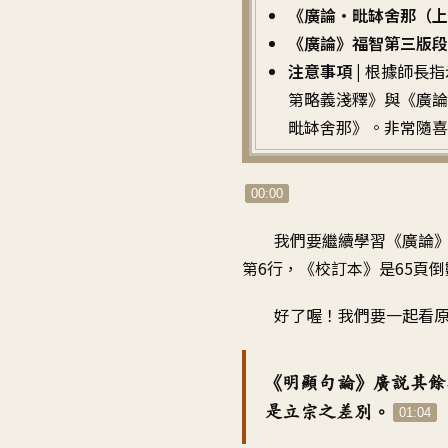
《廣論・毗缽舍那（上
《廣論》福智第三版段落
注意事項 |
根據師長指
第略義淺釋》與《廣論
毗缽舍那》。非常隨喜
00:00
我們要繼續學習
《
廣論
第6行
，《
校訂本》是65頁倒
好了喔！我們要一起看
《
明顯句論》廣說
其餘
是立宗之差別
。
01:04