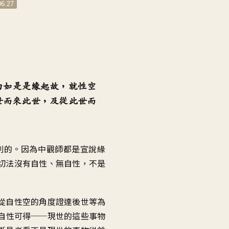
06:27
由如是是緣起故
，
就性空
世而來此世
，
及從此世而
別的
。
因為中觀師都是宣說緣
切法沒有自性、無自性
，
不是
從自性空的角度
證達後世等為
自性可得
──
現世的這些事物