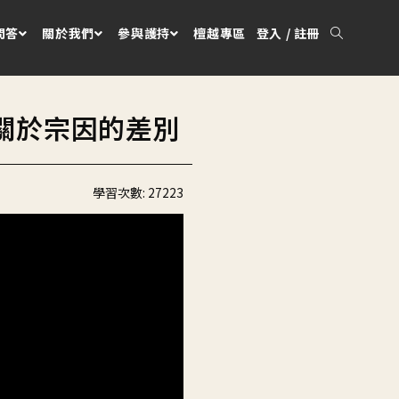
問答
關於我們
參與護持
檀越專區
登入 / 註冊
關於宗因的差別
學習次數:
27223