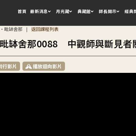
首頁
最新消息
月光藏
典藏館
師長開示
經典
・毗缽舍那
返回課程列表
|
毗缽舍那0088 中觀師與斷見者
前行影片
播放迴向影片