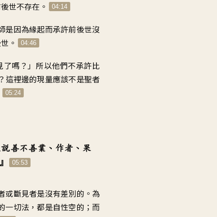
前後世不存在
。
04:14
師是因為緣起
而承許前後世沒
後世
。
04:46
見了嗎
？」
所以他們不承許比
？
這裡邊的現量應該不是聖者
。
05:24
是說善不善業、作者
、
果
』
05:53
者或斷見者
是沒有差別的
。
為
的一切法
，
都是自性空的
；
而