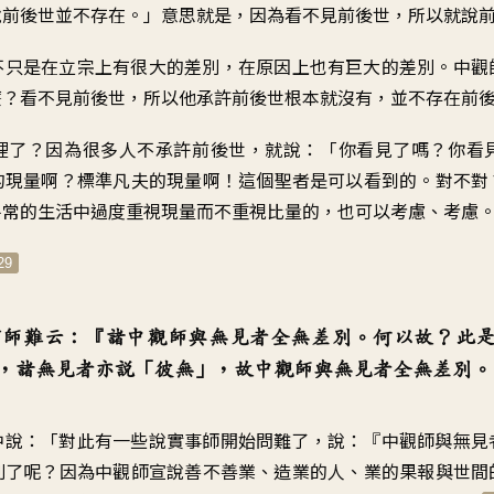
說前後世並不存在
。」
意思就是，因為看不見前後世
，
所以就說
不只是在立宗上有很大的差別
，
在原因上也有巨大的差別
。
中觀
麼
？
看不見前後世
，
所以他承許前後世根本就沒有
，
並不存在前
裡了
？
因為很多人不承許前後世
，
就說：「你看見了嗎？你看
的現量啊
？
標準凡夫的現量啊
！
這個聖者是可以看到的。對不對
平常的生活中
過度重視現量而不重視比量的
，
也可以考慮、考慮
29
有師難云
：『
諸中觀師與無見者全無差別
。
何以故
？
此
，
諸無見者亦說「彼無
」，
故中觀師與無見者全無差別
。
中說
：「
對此有一些說實事師開始問難了
，
說：『中觀師與無見
別了呢
？
因為中觀師宣說善不善業
、
造業的人、業的果報
與世間