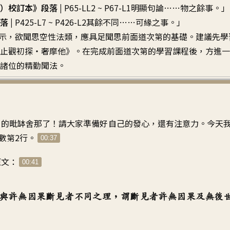
）校訂本》段落 |
P65-LL2 ~ P67-L1明顯句論……物之餘事。」
 |
P425-L7 ~ P426-L2其餘不同……可緣之事。」
示，欲聞思空性法類，應具足聞思前面道次第的基礎。建議先學
止觀初探・奢摩他》。在完成前面道次第的學習課程後，方進一
諸位的精勤聞法。
》的毗缽舍那了
！
請大家準備好自己的發心
，
還有注意力
。
今天
數第2行
。
00:37
原文
：
00:41
與許無因果斷見者不同之理
，
謂斷見者許無因果及無後