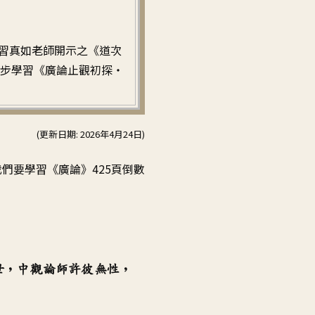
習真如老師開示之《道次
步學習《廣論止觀初探・
(更新日期: 2026年4月24日)
我們要學習
《
廣論》425頁倒數
世
，
中觀論師許彼無性
，