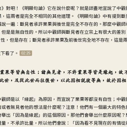
論》對吧
！《
明顯句論》它在說什麼呢
？
就是詳盡地
宣說了中觀
果
，
這兩者是完全不相同的其他道理
。《
明顯句論》中有提到斷
再說一遍
：
斷見者承許業果與後世
是完全不存在的
。
那麼中觀師
，
但是是無自性的
。
所以中觀師與斷見者在立宗上
有很大的差別
自性，但是存在
；
斷見者承許業果及前後世
完全地不存在
，
這是
往下看了
。
02:25
業果等皆無自性
；
諸無見者，不許業果等皆是緣起
，
故
此世
，
及從此世而往後世
，
以此因相說彼等無
，
故於因相
中觀師是以「緣起」為原因
，
而宣說了業果等都沒有自性
；
中觀
者或者無見者
他的想法是什麼呢
？
注意！他們有一個最大的特色
會舉出
「
因為是緣起」的這個原因
。
那他們會舉出什麼原因呢
？
現量
，
不承許比量
，
所以他們會說
：「
因為看不見現在的有情
從