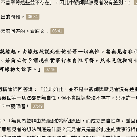
善不善業等這些並不存在
」，
因此中觀師與無見者沒有差別
。』
提出的問難
。
06:34
是怎麼回答的
。
看原文
：
06:41
說緣起
，
由緣起故說此世他世等一切無性
。
諸無見者非
。
若爾云何
？
謂現世實事行相自性可得
，
然未見彼從前
可緣物之餘事
。」
07:16
月稱論師回答說
：「
並非如此
，
並不是中觀師與斷見者
沒有差
與後世等一切法
都是無自性
，
但不會說這些法不存在
，
只承許一
啊？中觀師喔
！
07:49
呢
？「
無見者並非由於緣起的這個原因
，
而成立是自性空
，
並且
「
那無見者的想法到底是什麼
？
無見者只是基於
此生的實事行相