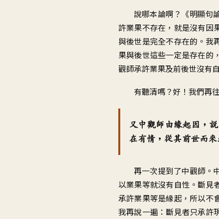
說哪本論啊？《明顯句
許
業果不存在，就是沒有因
與後世
是完全不存在的
。
我
果與後世
這些一定是存在的
觀師承許業果及前後世
沒有
有聽清嗎？好！我們再
又中觀師由緣起因
，
說
在有情
，
從其前世而來
再一次提到了中觀師
。
以業果等就沒有自性
。
斷見
承許業果等是緣起
，
所以不
我再說一遍
：
斷見者只承許