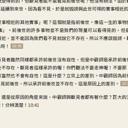
感受得到的
，
但斷見者能不能看見前後世呢
？
他沒有辦法
。
由於
再延續到來世
，
因為看不見
，
於是就毀謗與此世可得的實事
相近
實事
相近的其他實事」呢
？
這個就是指前後世
。
像這一生的事物
事
」。
前後世的許多事物
並不是我們的現量可以看得見的
，
但
相近
，
並不能因為我們看不見就說
它不存在
，
所以不應該毀謗
。
已呀
！
09:38
斷見者雖然
同樣都承許前後世沒有自性
，
但是中觀師是承許前後
全不存在
。
斷見者這樣承許的喔
！
你們聽法不要走神喔
！
不要那
以當然也不會有自性
！
這是什麼？立宗上的差別
。
中觀師因為前
不見前後世
，
所以承許前後世並不存在
，
這是原因上的差別
。
10:
，
還是從原因的角度來說
，
中觀師與斷見者都有著什麼
？
巨大的
楚！分辨清楚
！
10:41