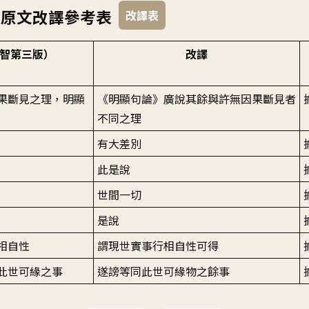
》原文改譯參考表
改譯表
智第三版）
改譯
果斷見之理，明顯
《明顯句論》廣說其餘與許無因果斷見者
不同之理
有大差別
此是說
世間一切
是說
相自性
謂現世實事行相自性可得
此世可緣之事
遂謗等同此世可緣物之餘事