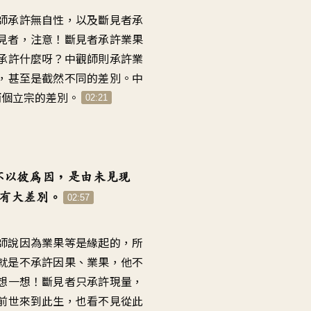
師承許無自性
，
以及斷見者承
見者
，
注意！斷見者承許業果
承許什麼呀
？
中觀師則承許業
，
甚至是截然不同的差別
。
中
兩個立宗的差別
。
02:21
不以彼為因
，
是由未見現
有大差別
。
02:57
師說因為業果等是緣起的
，
所
就是不承許因果、業果
，
他不
想一想
！
斷見者只承許現量
，
前世來到此生
，
也看不見
從此