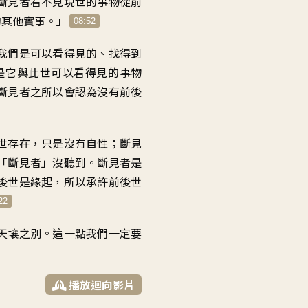
斷見者看不見現世的事物
從前
的其他實事
。」
08:52
我們是可以
看得見的、找得到
是它與此世可以看得見的事物
斷見者之所以會認為沒有前後
世存在
，
只是沒有自性
；
斷見
「斷見者」沒聽到
。
斷見者是
後世是緣起
，
所以承許前後世
22
天壤之別
。
這一點我們一定要
播放迴向影片