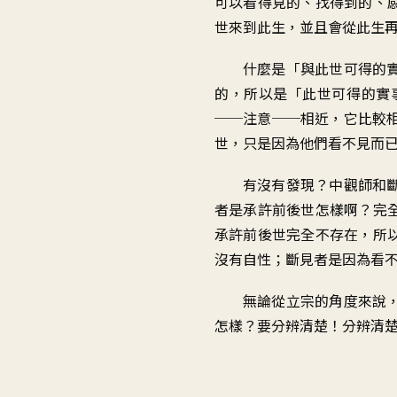
可以看得見的
、
找得到的、
世來到此生
，
並且會從此生
什麼是「與此世可得的
的
，
所以是「此世可得的實
──
注意──相近，它比較
世
，
只是因為他們看不見而
有沒有發現
？
中觀師和
者是承許前後世怎樣啊
？
完
承許前後世完全不存在
，
所
沒有自性
；
斷見者是因為看
無論從立宗的角度來說
怎樣
？
要分辨清楚
！
分辨清