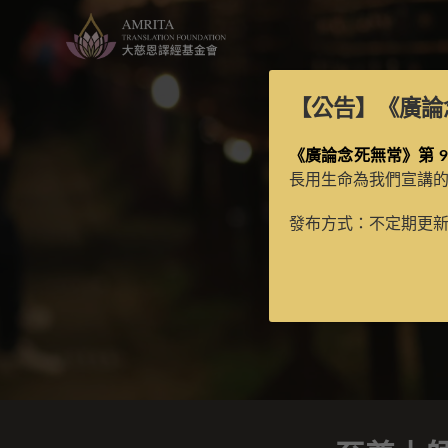
【公告】
《廣論
《廣論念死無常》第 9
長用生命為我們宣講
發布方式：不定期更