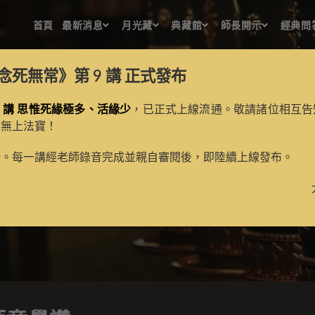
首頁
最新消息
月光藏
典藏館
師長開示
經典問
念死無常》第 9 講
正式發布
 講 思惟死緣極多、活緣少
，已正式上線流通。敬請諸位相互告
的無上法寶！
至尊上師童覺讚
新。每一講經老師錄音完成並親自審閱後，即陸續上線發布。
>
月光藏
>
譯場檀越名錄