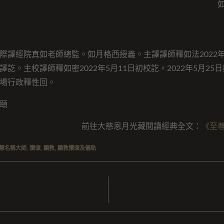
際譯經院真如老師總監。如月格西授義。主譯譯師釋如法2022年
訖。主校譯師釋如密2022年5月11日初校訖。2022年5月25
場行政釋性回。
頤
前往大慈恩月光藏閱讀經典全文：
《至
慧名稱大師
,
讚頌
,
顯教
,
顯教讚頌及儀軌