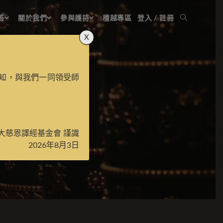
答
關於我們
參與護持
檀越專區
登入 / 註冊
X
知，與我們一同領受師
大慈恩譯經基金會 謹識
2026年8月3日