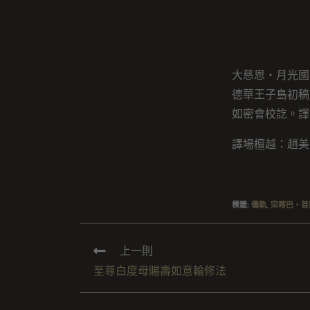
大慈恩・月光國
德華王子島初稿譯
如密會校訖。譯
譯場檀越：趙美
標籤
:
儀軌
,
宗喀巴・善
上一則
至尊白度母賜壽如意輪修法