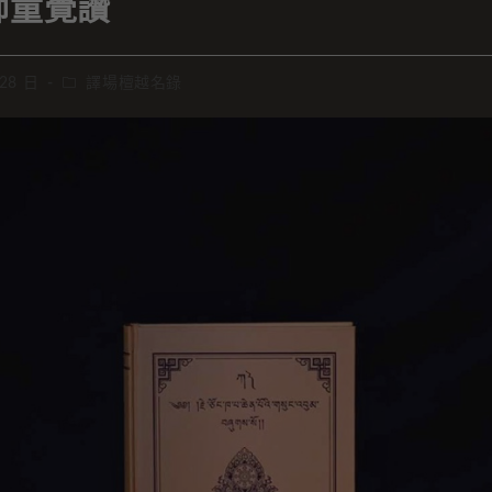
師童覺讚
 28 日
譯場檀越名錄