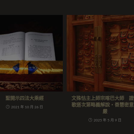
聖開示四法大乘經
文殊怙主上師宗喀巴大師 證
歌道次第略義解說‧善慧密意
2021 年 10 月 26 日
嚴
2025 年 5 月 9 日