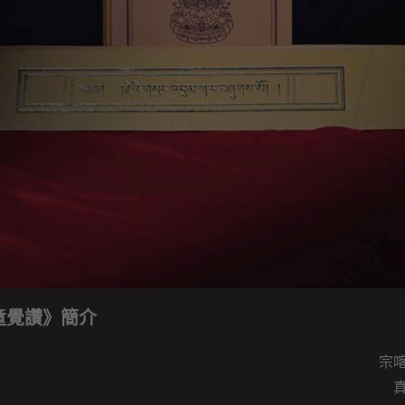
童覺讚》簡介
宗