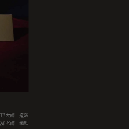
喀巴大師 造頌
真如老師 總監