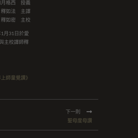
如月格西 授義
釋如法 主譯
釋如密 主校
1月31日於愛
日與主校譯師釋
尊上師童覺讚》
下一則
聖母度母讚