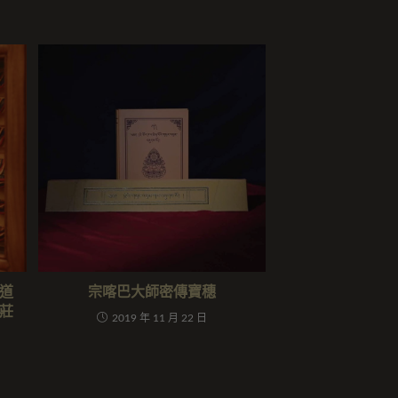
道
宗喀巴大師密傳寶穗
莊
2019 年 11 月 22 日