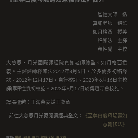
《至尊白度母賜壽如意輪修法》簡介
智幢大師 造
真如老師 總監
如月格西 授義
釋如法 主譯
釋性覺 主校
大慈恩・月光國際譯經院真如老師總監。如月格西授
義。主譯譯師釋如法2012年8月5日，於多倫多初稿譯
訖。2012年12月17日，自行校訂。2023年6月16日主校
譯師釋性覺初校訖。2023年6月17日於傳燈寺會校訖。
譯場檀越：王海裴姜媛王奕童
前往大慈恩月光藏閱讀經典全文：
《至尊白度母賜壽如
意輪修法》
標籤
:
儀軌
,
密法
,
度母
,
智幢大師
,
白度母