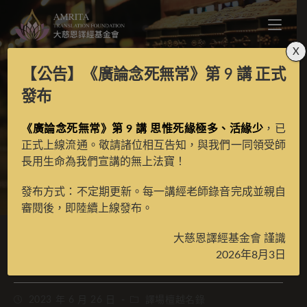
X
【公告】
《廣論念死無常》第 9 講
正式
至尊白度母賜壽如意輪
發布
《廣論念死無常》第 9 講 思惟死緣極多、活緣少
修法
，已
正式上線流通。敬請諸位相互告知，與我們一同領受師
長用生命為我們宣講的無上法寶！
>
月光藏
>
譯場檀越名錄
發布方式：不定期更新。每一講經老師錄音完成並親自
審閱後，即陸續上線發布。
大慈恩譯經基金會 謹識
至尊白度母賜壽如意輪修法
2026年8月3日
2023 年 6 月 26 日
譯場檀越名錄