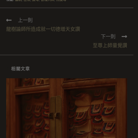
上一則
龍樹論師所造成就一切德增天女讚
下一則
至尊上師童覺讚
相關文章