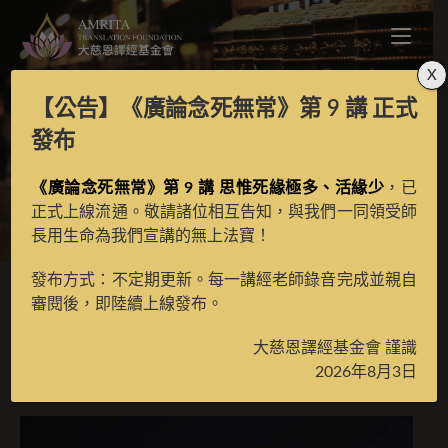
X
【公告】
《廣論念死無常》第 9 講
正式
極白增上意樂提問
發布
《廣論念死無常》第 9 講 思惟死緣極多、活緣少
，已
>
月光藏
>
譯場檀越名錄
正式上線流通。敬請諸位相互告知，與我們一同領受師
長用生命為我們宣講的無上法寶！
發布方式：不定期更新。每一講經老師錄音完成並親自
審閱後，即陸續上線發布。
極白增上意樂提問
大慈恩譯經基金會 謹識
2026年8月3日
2023 年 1 月 13 日
譯場檀越名錄