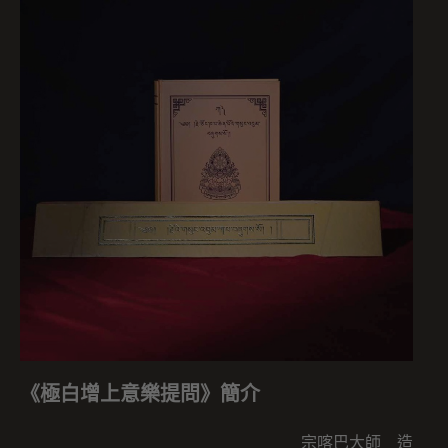
《極白增上意樂提問》簡介
宗喀巴大師 造