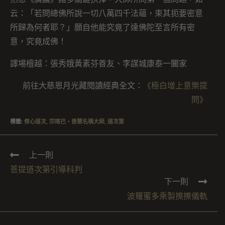
云：「若問總佛所說一切八萬四千法蘊，束其扼要密意
所歸為何者耶？」願自他能究竟了達佛陀至言所有密
意，究竟成佛！
譯場檀越：張秀娥黃素芬善友、李謀城康泰一闔家
前往大慈恩月光藏閱讀經典全文：
《極白增上意樂提
問》
標籤
:
修心道次
,
宗喀巴・善慧名稱大師
,
道次第
上一則
菩提道次第引導科判
下一則
波羅蜜多乘製擦擦儀軌