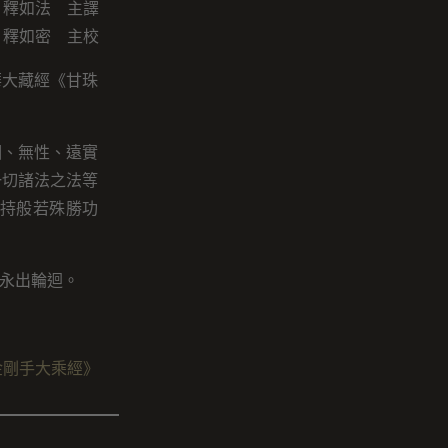
釋如法 主譯
釋如密 主校
華大藏經《甘珠
相、無性、遠實
一切諸法之法等
持般若殊勝功
永出輪迴。
金剛手大乘經》