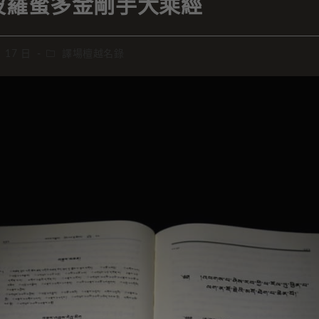
波羅蜜多金剛手大乘經
月 17 日
譯場檀越名錄