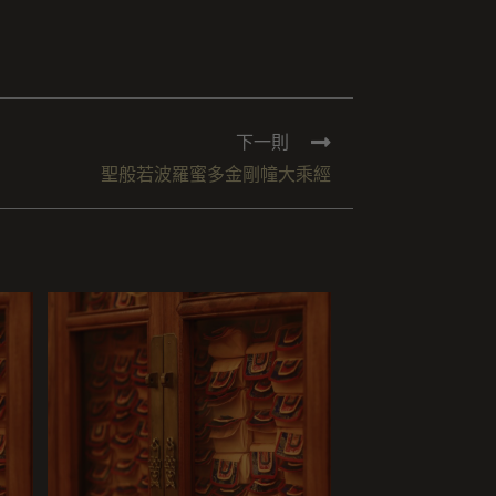
下一則
聖般若波羅蜜多金剛幢大乘經