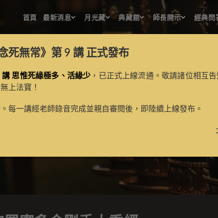
首頁
最新消息
月光藏
典藏館
師長開示
經典問
念死無常》第 9 講
正式發布
 講 思惟死緣極多、活緣少
，已正式上線流通。敬請諸位相互告
的無上法寶！
聖般若波羅蜜多金剛手大乘
新。每一講經老師錄音完成並親自審閱後，即陸續上線發布。
>
月光藏
>
譯場檀越名錄