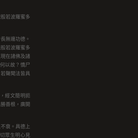
聖般若波羅蜜多
增長無邊功德。
深般若波羅蜜多
來現在諸佛及諸
何以故？憍尸
、若聲聞法皆具
，經文簡明扼
殊勝善根，廣開
久不衰。具德上
切眾生明心見