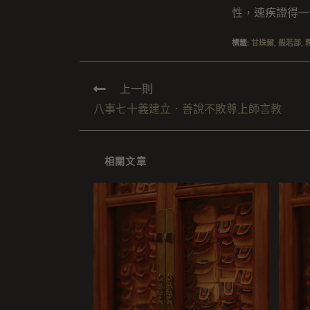
性，速疾證得一
標籤
:
甘珠爾
,
般若部
,
上一則
八事七十義建立．善說不敗尊上師言教
相關文章