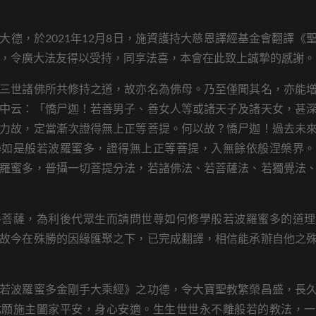
大德，於2021年12月8日，施資護持大慈恩譯經基金會翻譯《
，令廣大法友得以受持，同享法喜，本會在此致上誠摯的感謝。
三世諸佛所共修持之道，故亦名為佛母。乃至僅聞其名，亦能
中云：「憍尸迦！若善男子、善女人等或諸天子及諸天女，甚
力故，定當漸次證得無上正等菩提。何以故？憍尸迦！過去未
學如是般若波羅蜜多，證得無上正等菩提，入無餘依般涅槃界。
羅蜜多，普攝一切菩提分法，若諸佛法、若菩薩法、若獨覺法
手菩薩，為利後代眾生而請問世尊如何修學般若波羅蜜多的道理
故今在殊勝的因緣匯聚之下，已完成翻譯，相信能承辦自他之
若波羅蜜多金剛手大乘經》之功德，令大寶聖教繁榮昌盛，長
尤願施主闔家平安，身心安適。生生世世永不離般若的教法，一