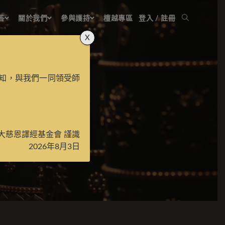
答
關於我們
參與護持
檀越專區
登入 / 註冊
X
知，與我們一同領受師
經
大慈恩譯經基金會 謹識
2026年8月3日