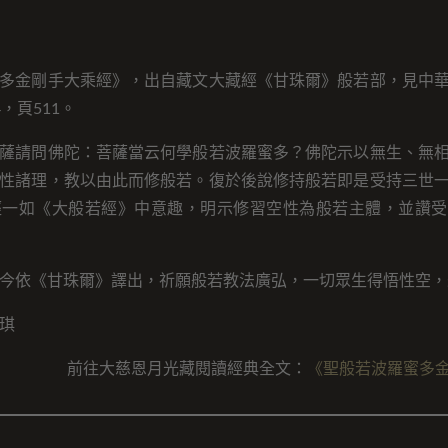
多金剛手大乘經》，出自藏文大藏經《甘珠爾》般若部，見中
，頁511。
薩請問佛陀：菩薩當云何學般若波羅蜜多？佛陀示以無生、無
性諸理，教以由此而修般若。復於後說修持般若即是受持三世
經一如《大般若經》中意趣，明示修習空性為般若主體，並讚受
今依《甘珠爾》譯出，祈願般若教法廣弘，一切眾生得悟性空，
琪
前往大慈恩月光藏閱讀經典全文：
《聖般若波羅蜜多