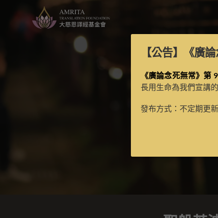
【公告】
《廣論
《廣論念死無常》第 9
長用生命為我們宣講
發布方式：不定期更