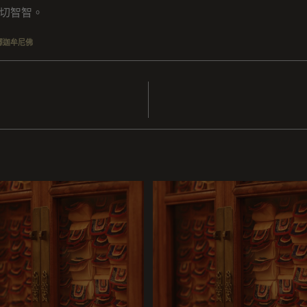
切智智。
釋迦牟尼佛