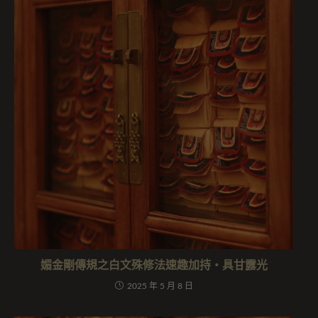
媚金剛傳規之白文殊修法速趣加持・具甘露光
2025 年 5 月 8 日