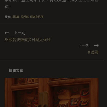
業增廣。施主闔家平安，身心安適，速疾生起般若證
德。
標籤
:
甘珠爾
,
般若部
,
釋迦牟尼佛
上一則
聖般若波羅蜜多日藏大乘經
下一則
具義讚
相關文章