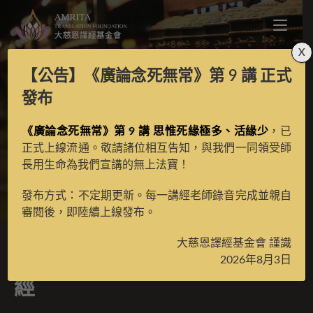
X
【公告】
《廣論念死無常》第 9 講
正式
一切如來般若波羅蜜多
發布
《廣論念死無常》第 9 講 思惟死緣極多、活緣少
一字經
，已
正式上線流通。敬請諸位相互告知，與我們一同領受師
長用生命為我們宣講的無上法寶！
>
月光藏
>
譯場檀越名錄
發布方式：不定期更新。每一講經老師錄音完成並親自
審閱後，即陸續上線發布。
大慈恩譯經基金會 謹識
一切如來般若波羅蜜多一字
2026年8月3日
經