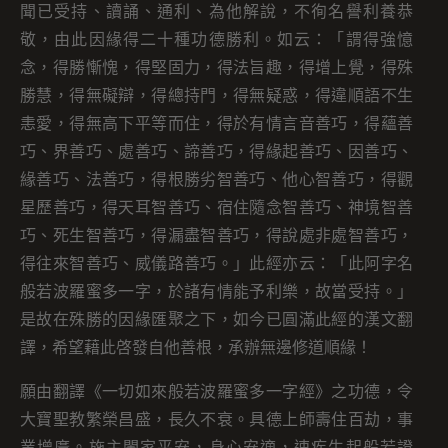
聞已受持、讀誦、通利、為他解說，不徇名譽利養恭
敬，由此因緣得二十種功德勝利。如云：「謂得強憶
念，得勝慚愧，得堅固力，得法旨趣，得增上覺，得殊
勝慧，得無礙辯，得總持門，得無疑惑，得違順語不生
恚愛，得無高下平等而住，得於有情言音善巧，得蘊善
巧、界善巧、處善巧、諦善巧，得緣起善巧、因善巧、
緣善巧、法善巧，得根勝劣智善巧、他心智善巧，得觀
星歷善巧，得天耳智善巧、宿住隨念智善巧、神境智善
巧、死生智善巧，得漏盡智善巧，得說處非處智善巧，
得往來智善巧、威儀路善巧。」此經亦云：「此阿字名
般若波羅蜜多一字，於諸有情能予利樂，故當受持。」
是故在殊勝的因緣匯聚之下，如今已圓滿此經的漢文翻
譯，希望藉此啓發自他善根，承辦無邊修道順緣！
願由翻譯《一切如來般若波羅蜜多一字經》之功德，令
大寶聖教繁榮昌盛，長久不衰。具德上師壽住百劫，事