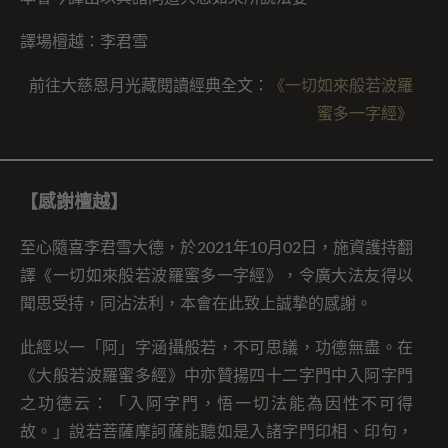
譯場檀越：李君雪
前往大慈恩月光藏閱讀經典全文：
《一切如來般若波羅
蜜多一字經》
【感謝檀越】
至心隨喜李君雪大德，於2021年10月02日，施資護持翻
譯《一切如來般若波羅蜜多一字經》，令廣大法友得以
聞思受持，同沾法利，本會在此致上誠摯的感謝。
此經以一「阿」字涵攝般若，不可思議，功德無盡。在
《大般若波羅蜜多經》中亦贊揚四十二字門中入阿字門
之功德云：「入阿字門，悟一切法能為因性不可得
故。」說若菩薩摩訶薩能聽如是入諸字門印相、印句，