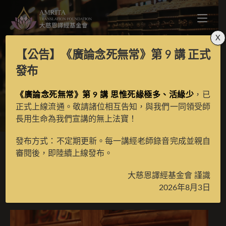
X
【公告】
《廣論念死無常》第 9 講
正式
分辨業論
發布
《廣論念死無常》第 9 講 思惟死緣極多、活緣少
，已
>
月光藏
>
譯場檀越名錄
正式上線流通。敬請諸位相互告知，與我們一同領受師
長用生命為我們宣講的無上法寶！
發布方式：不定期更新。每一講經老師錄音完成並親自
審閱後，即陸續上線發布。
分辨業論
大慈恩譯經基金會 謹識
2026年8月3日
2026 年 3 月 14 日
譯場檀越名錄