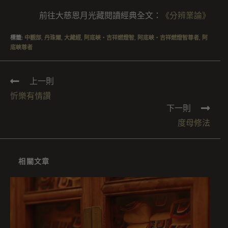
前往大慈恩月光藏閱讀經典全文：
《分辨業論》
標籤
:
中觀部
,
丹珠爾
,
大藏經
,
阿底峽・吉祥燃燈智
,
阿底峽・吉祥燃燈智尊者
,
阿
底峽尊者
上一則
忻樂有情讚
下一則
度母修法
相關文章