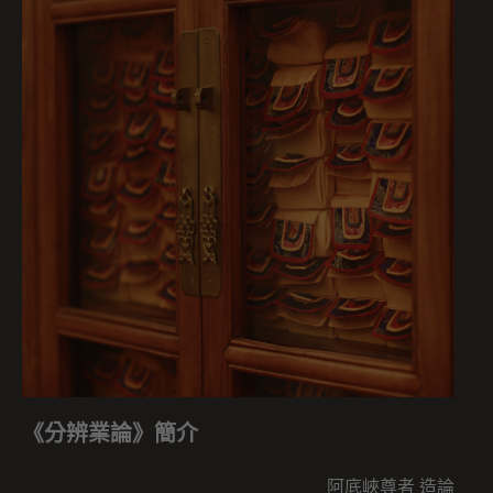
《分辨業論》簡介
阿底峽尊者 造論