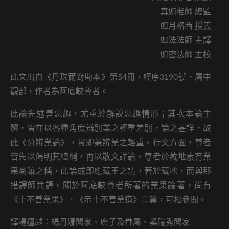
真如老師 總監
如月格西 授義
如法法師 主譯
如密法師 主校
此文出自《丹珠爾對勘本》第54冊，經序3190號，屬中
觀部，作者為阿底峽尊者。
此論先述善惡趣，尤重於解說惡趣情形；其次本論主
體，皆在以各種角度辨別業之輕重差別，論之甚詳，故
此《分辨業論》，實即兼辨業之輕重。行文方面，尊者
皆先以偈明其總綱，再以散文詳論。尊者於藏地素有業
果喇嘛之稱，此論或即應藏王之請，著於藏地，而與那
措譯師共譯。關於阿底峽尊者所著的業果論著，尚有
《十不善業果》、《示十不善業道》二篇，可相參閱。
譯場檀越：楊丹娜闔家、廣子及眷屬、奚瑞秀闔家