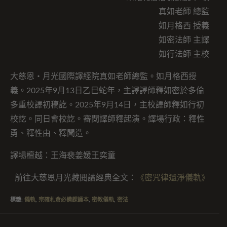
真如老師 總監
如月格西 授義
如密法師 主譯
如行法師 主校
大慈恩・月光國際譯經院真如老師總監。如月格西授
義。2025年9月13日乙巳蛇年，主譯譯師釋如密於多倫
多重校譯初稿訖。2025年9月14日，主校譯師釋如行初
校訖。同日會校訖。審閱譯師釋起演。譯場行政：釋性
勇、釋性由、釋聞造。
譯場檀越：王海裴姜媛王奕童
前往大慈恩月光藏閱讀經典全文：
《密咒律還淨儀軌》
標籤
:
儀軌
,
宗確札倉必備課誦本
,
密教儀軌
,
密法