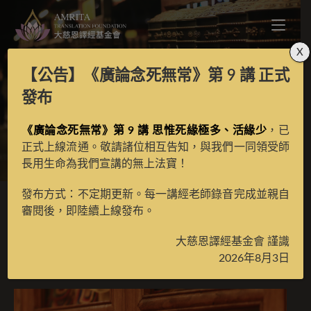
X
【公告】
《廣論念死無常》第 9 講
正式
密咒律還淨儀軌
發布
《廣論念死無常》第 9 講 思惟死緣極多、活緣少
，已
>
月光藏
>
譯場檀越名錄
正式上線流通。敬請諸位相互告知，與我們一同領受師
長用生命為我們宣講的無上法寶！
發布方式：不定期更新。每一講經老師錄音完成並親自
審閱後，即陸續上線發布。
密咒律還淨儀軌
大慈恩譯經基金會 謹識
2026年8月3日
2025 年 9 月 29 日
譯場檀越名錄