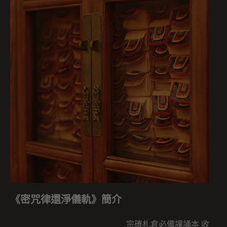
《密咒律還淨儀軌》簡介
宗確札倉必備課誦本 收