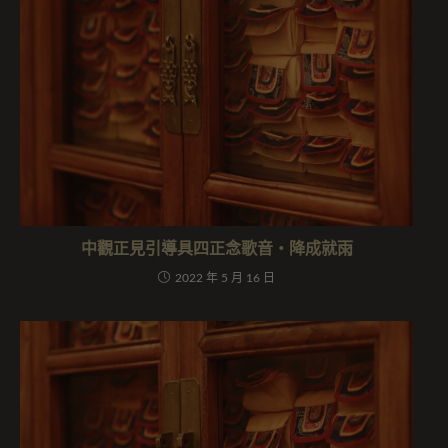
中觀正見引導具四正念歌音・降成就雨
2022 年 5 月 16 日