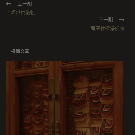
上一則
上師供養儀軌
下一則
菩薩律還淨儀軌
相關文章