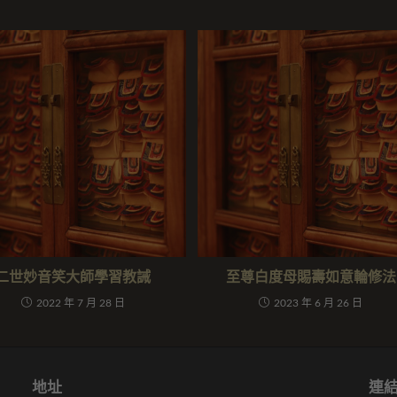
二世妙音笑大師學習教誡
至尊白度母賜壽如意輪修法
2022 年 7 月 28 日
2023 年 6 月 26 日
地址
連