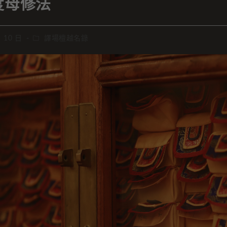
度母修法
月 10 日
譯場檀越名錄