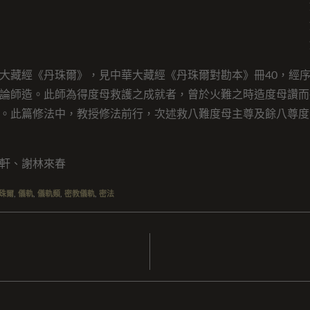
大藏經《丹珠爾》，見中華大藏經《丹珠爾對勘本》冊40，經序2
論師造。此師為得度母救護之成就者，曾於火難之時造度母讚而
。此篇修法中，教授修法前行，次述救八難度母主尊及餘八尊度
軒、謝林來春
珠爾
,
儀軌
,
儀軌類
,
密教儀軌
,
密法