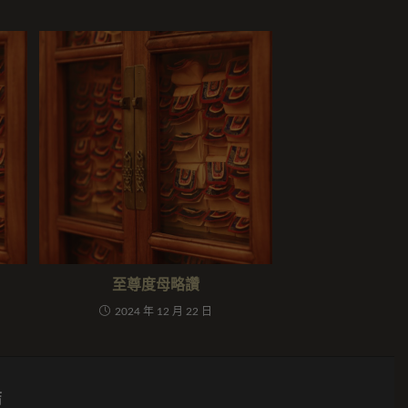
至尊度母略讚
2024 年 12 月 22 日
結