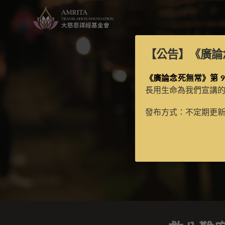
【公告】
《廣論
《廣論念死無常》第 9
長用生命為我們宣講
發布方式：不定期更