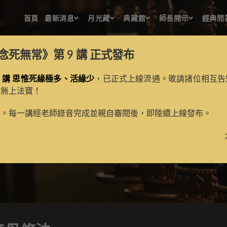
首頁
最新消息
月光藏
典藏館
師長開示
經典問
念死無常》第 9 講
正式發布
 講 思惟死緣極多、活緣少
，已正式上線流通。敬請諸位相互告
的無上法寶！
救八難度母修法
新。每一講經老師錄音完成並親自審閱後，即陸續上線發布。
>
月光藏
>
譯場檀越名錄