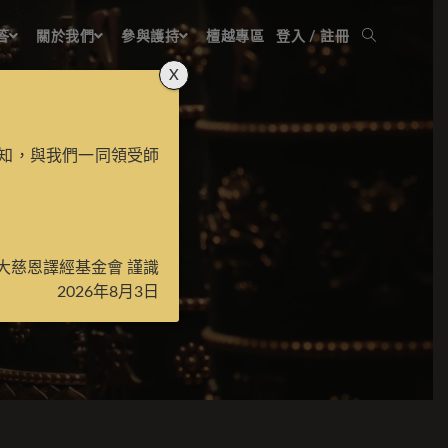
答
關於我們
參與護持
檀越專區
登入 / 註冊
X
知，與我們一同領受師
大慈恩譯經基金會 謹識
2026年8月3日