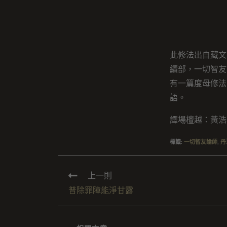
此修法出自藏文
續部，一切智友
有一篇度母修法
語。
譯場檀越：黃浩
標籤
:
一切智友論師
,
丹
上一則
普除罪障能淨甘露