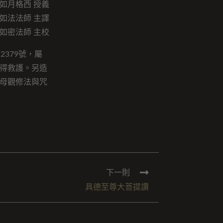
如月格西 授義
如法法師 主譯
如密法師 主校
379號，屬
得救護。另造
母觀修法與咒
下一則
具德至尊大菩提讚