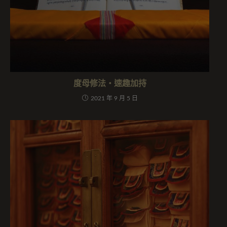
度母修法・速趣加持
2021 年 9 月 5 日