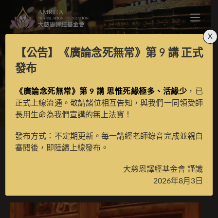
X
【公告】
《廣論念死無常》第 9 講
正式
三寶讚
發布
《廣論念死無常》第 9 講 思惟死緣極多、活緣少
，已
>
月光藏
>
譯場檀越名錄
正式上線流通。敬請諸位相互告知，與我們一同領受師
長用生命為我們宣講的無上法寶！
發布方式：不定期更新。每一講經老師錄音完成並親自
審閱後，即陸續上線發布。
三寶讚
大慈恩譯經基金會 謹識
2026年8月3日
2025 年 8 月 5 日
譯場檀越名錄