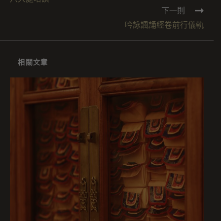
下一則
吟詠諷誦經卷前行儀軌
相關文章