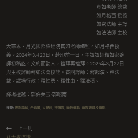
真如老師 總監
如月格西 授義
如密法師 主譯
如法法師 主校
大慈恩・月光國際譯經院真如老師總監。如月格西授
義。2024年3月23日，赴印前一日，主譯譯師釋如密迻
譯初稿訖。文約而動人，禮拜再禮拜。2025年3月27日
與主校譯師釋如法會校訖。審閱譯師：釋起演、釋法
載。譯場行政：釋性勇、釋性由、釋法穩。
譯場檀越：郭許美玉⋅郭昭南
標籤
:
世親論師
,
丹珠爾
,
大藏經
,
禮讚部
,
顯教儀軌
,
顯教讚頌及儀軌
上一則
八大處塔讚