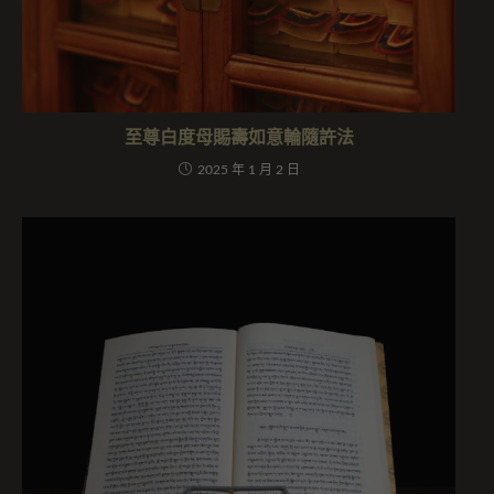
至尊白度母賜壽如意輪隨許法
2025 年 1 月 2 日