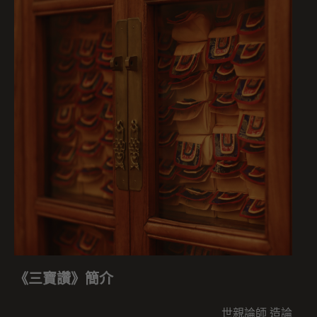
《三寶讚》簡介
世親論師 造論