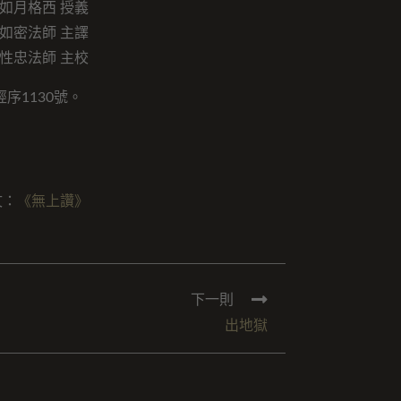
如月格西 授義
如密法師 主譯
性忠法師 主校
序1130號。
文：
《無上讚》
下一則
出地獄