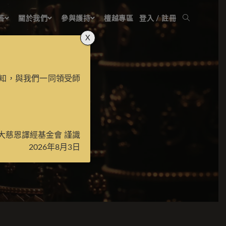
答
關於我們
參與護持
檀越專區
登入 / 註冊
X
知，與我們一同領受師
大慈恩譯經基金會 謹識
2026年8月3日