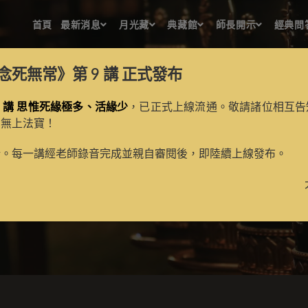
首頁
最新消息
月光藏
典藏館
師長開示
經典問
念死無常》第 9 講
正式發布
 講 思惟死緣極多、活緣少
，已正式上線流通。敬請諸位相互告
的無上法寶！
無上讚
新。每一講經老師錄音完成並親自審閱後，即陸續上線發布。
>
月光藏
>
譯場檀越名錄