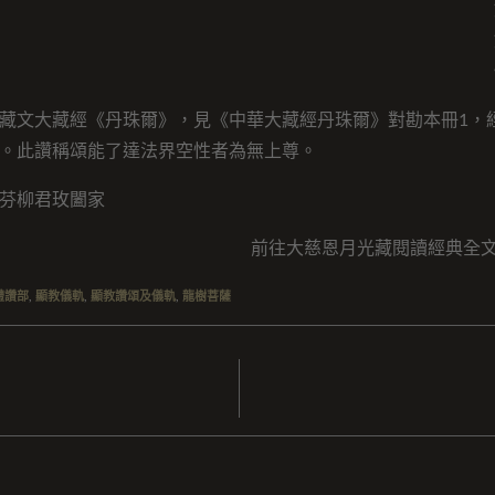
藏文大藏經《丹珠爾》，見《中華大藏經丹珠爾》對勘本冊1，經
。此讚稱頌能了達法界空性者為無上尊。
芬柳君玫闔家
前往大慈恩月光藏閱讀經典全
禮讚部
,
顯教儀軌
,
顯教讚頌及儀軌
,
龍樹菩薩