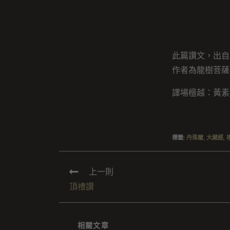
此篇讚文，出自
作者為龍樹菩薩
譯場檀越：黃素
標籤
:
丹珠爾
,
大藏經
,
上一則
頂禮讚
相關文章