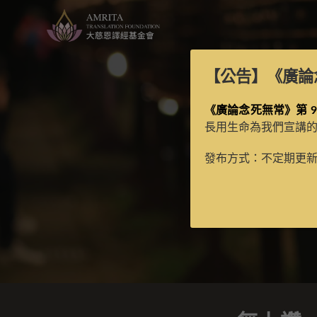
【公告】
《廣論
《廣論念死無常》第 9
長用生命為我們宣講
發布方式：不定期更