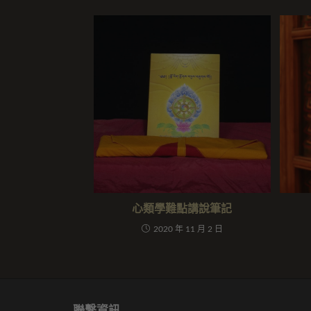
心類學難點講說筆記
2020 年 11 月 2 日
聯繫資訊