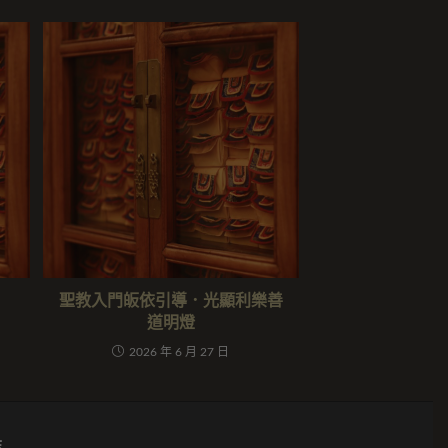
聖教入門皈依引導．光顯利樂善
道明燈
2026 年 6 月 27 日
結