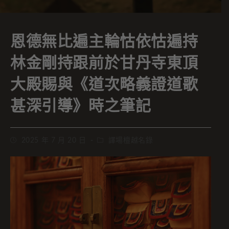
恩德無比遍主輪怙依怙遍持
林金剛持跟前於甘丹寺東頂
大殿賜與《道次略義證道歌
甚深引導》時之筆記
2025 年 7 月 20 日
譯場檀越名錄