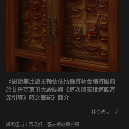
《恩德無比遍主輪怙依怙遍持林金剛持跟前
於甘丹寺東頂大殿賜與《道次略義證道歌甚
深引導》時之筆記》簡介
林仁波切 造
譯場檀越：黃浩軒、張芯遠政遠盛遠