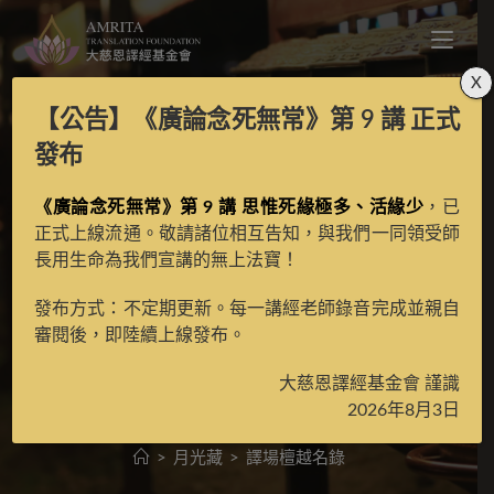
X
【公告】
《廣論念死無常》第 9 講
正式
恩德無比遍主輪怙依怙
發布
遍持林金剛持跟前於甘
《廣論念死無常》第 9 講 思惟死緣極多、活緣少
，已
正式上線流通。敬請諸位相互告知，與我們一同領受師
長用生命為我們宣講的無上法寶！
丹寺東頂大殿賜與《道
發布方式：不定期更新。每一講經老師錄音完成並親自
次略義證道歌甚深引
審閱後，即陸續上線發布。
導》時之筆記
大慈恩譯經基金會 謹識
2026年8月3日
>
月光藏
>
譯場檀越名錄