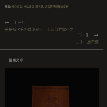
標籤
:
修心道次
,
林仁波切
,
道次第
,
道次第略義釋論合刊
上一則
菩提道次第略義筆記・正士口傳甘露心要
下一則
二十一度母讚
相關文章