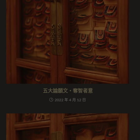
五大論願文・奪智者意
2022 年 4 月 12 日