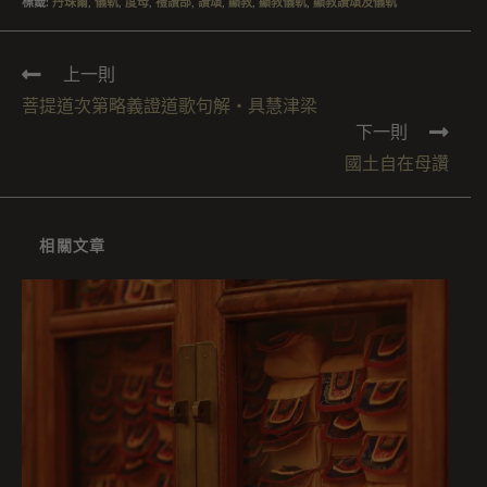
標籤
:
丹珠爾
,
儀軌
,
度母
,
禮讚部
,
讚頌
,
顯教
,
顯教儀軌
,
顯教讚頌及儀軌
上一則
菩提道次第略義證道歌句解・具慧津梁
下一則
國土自在母讚
相關文章