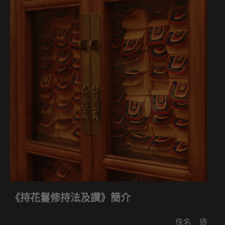
《持花鬘修持法及讚》簡介
佚名 造