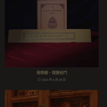
極樂願・開勝剎門
2022 年 6 月 28 日