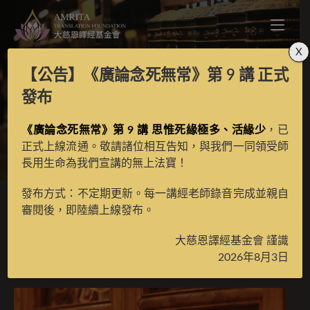
X
【公告】
《廣論念死無常》第 9 講
正式
持花鬘修持法及讚
發布
《廣論念死無常》第 9 講 思惟死緣極多、活緣少
，已
>
月光藏
>
譯場檀越名錄
正式上線流通。敬請諸位相互告知，與我們一同領受師
長用生命為我們宣講的無上法寶！
發布方式：不定期更新。每一講經老師錄音完成並親自
審閱後，即陸續上線發布。
持花鬘修持法及讚
大慈恩譯經基金會 謹識
2026年8月3日
2025 年 6 月 5 日
譯場檀越名錄