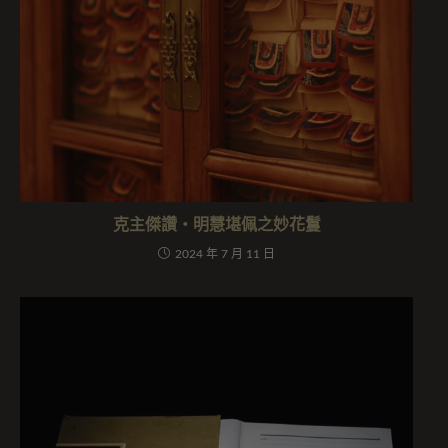
克主傑讚・明慧堪佩之妙花鬘
2024 年 7 月 11 日