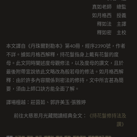
真如老師 總監
如月格西 授義
釋如法 主譯
釋如密 主校
本文譯自《丹珠爾對勘本》第40冊，經序2390號，作者
不詳。據如月格西解釋，持花鬘指身上戴有花鬘的度
母。此文同時闡述度母觀修法，以及度母的讚文，且於
最後附帶宣說依此文略改為般若母的修法。如月格西解
釋：由於許多內容關係到密法的修持，文中所言甚為簡
要，須由上師口訣方能全面了解。
譯場檀越：莊茵茹、郭許美玉⋅張雅婷
前往大慈恩月光藏閱讀經典全文：
《持花鬘修持法及
讚》