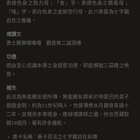
表綠色身之勢力母；「舍」字，表煙色身之瞻看母；
「嗡」字，表白色身之金剛空行母，此六尊皆為七字觀
自在之眷屬。
禮讚文
勇士勝樂嘿嚕嘎 觀音無二誠頂禮
功德
透由至心唸誦本尊之身語意功德，即能解脫三惡趣之怖
畏。
補充
此法為無能勝友密所傳。無能勝友師承於帝諾巴的弟子
遊戲金剛，約為11世紀時人。他曾專修水月觀音長達十
二年，並親見本尊現身，應綽浦譯師之邀，他在西藏駐
錫18個月，著有許多儀軌。
唐卡名稱：蘇卡百法之七字觀自在彩唐