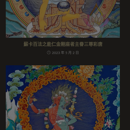
蘇卡百法之能仁金剛座者主眷三尊彩唐
2023 年 5 月 2 日