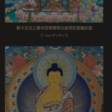
蘇卡百法之寶林班禪傳規白度母如意輪彩唐
2023 年 5 月 2 日