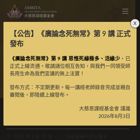
X
【公告】
《廣論念死無常》第 9 講
正式
蘇卡百法之七字觀自在
發布
《廣論念死無常》第 9 講 思惟死緣極多、活緣少
彩唐
，已
正式上線流通。敬請諸位相互告知，與我們一同領受師
長用生命為我們宣講的無上法寶！
>
典藏館
>
已收藏蘇卡百法專案唐卡
發布方式：不定期更新。每一講經老師錄音完成並親自
審閱後，即陸續上線發布。
大慈恩譯經基金會 謹識
蘇卡百法之七字觀自在彩唐
2026年8月3日
2023 年 3 月 31 日
已收藏蘇卡百法唐卡