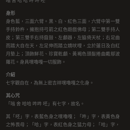
嗡 舍 哈 哈 吽 吽 呸
身形
身色藍，三面六臂。黑、白、紅色三面，六臂中第一雙
手持鈴杵，擁抱持弓箭之紅色遊戲佛母；第二雙手持人
皮；第三雙手右持鼗鼓、左顱器，左脇倚天杖；右足曲
而踏大自在天，左足伸而踏立嬌吠哩，立於蓮日及白紅
月墊上；頂飾鮮花、珍寶乾顱、黃褐色頭髮捲曲戴鄔波
羅花。身具嘿嚕嘎一切服飾。
介紹
七字觀自在，為無上密吉祥嘿嚕嘎之化身。
其心咒
「嗡 舍 哈哈 吽吽 呸」有七字，故名。
其「呸」字，表藍色身之嘿嚕嘎；「吽」字，表黃色身
之怖畏母；「哈」字，表紅色身之猛力母；「哈」字，