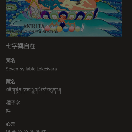
七字觀自在
梵名
Seven-syllable Lokeśvara
藏名
འཇིག་རྟེན་དབང་ཕྱུག་ཡི་གེ་བདུན་པ།
種子字
吽
心咒