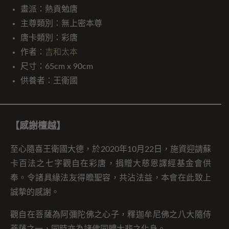
畫派：熱貢勉唐
主尊類別：無上密本尊
唐卡類別：彩唐
作者：
吉和太本
尺寸：65cm x 90cm
供養者：王衛國
【感謝檀越】
至心隨喜王衛國大德，於2020年10月22日，施資迎請蘇
卡百法之七字觀自在彩唐，捐贈大慈恩譯經基金會供
奉。令諸具緣法友得瞻聖容，共沾法益，本會在此致上
誠摯的感謝。
觀自在菩薩為阿彌陀佛之心子，釋迦牟尼佛之八大隨侍
菩薩之一，同時亦為諸佛同體大悲之化身。