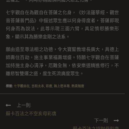
七字觀自在為觀自在菩薩之化身，《妙法蓮華經・觀世
音菩薩普門品》中描述眾生應以何身得度者，菩薩即現
何身而為說法，此尊示現三面六臂，具足憤怒勝樂形
象，顯示其為勝樂金剛之法系。
願由造至尊法相之功德，令大寶聖教增長廣大，具德上
師壽住百劫，施主事業福壽增盛。特願七字觀自在菩薩
加持施主身心清淨，厄難全無，依安樂道精進修行，不
離悲智雙運之道，度生死流廣度眾生。
標籤
:
七字觀自在
,
吉和太本
,
彩唐
,
無上密本尊
,
熱貢勉唐
上一則
蘇卡百法之不空亥母彩唐
下一則
蘇卡百法之持財母彩唐