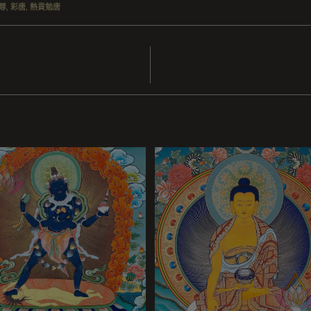
尊
,
彩唐
,
熱貢勉唐