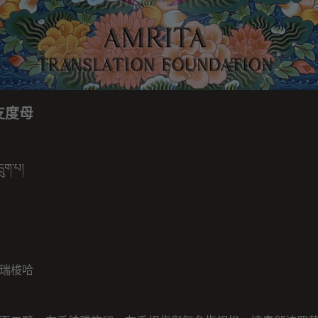
支度母
ྲུག་པ།
瑞梭哈