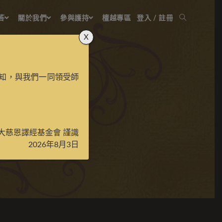
答
關於我們
參與護持
檀越專區
登入 / 註冊
X
知，與我們一同領受師
彩唐
大慈恩譯經基金會 謹識
2026年8月3日