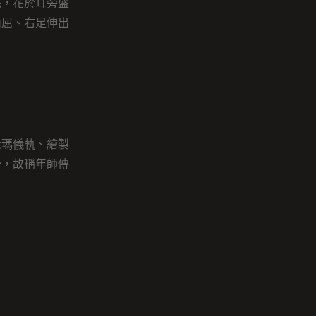
花，花於耳旁盛
內屈、右足伸出
朵瑪儀軌、繪製
分，故稱年師傳