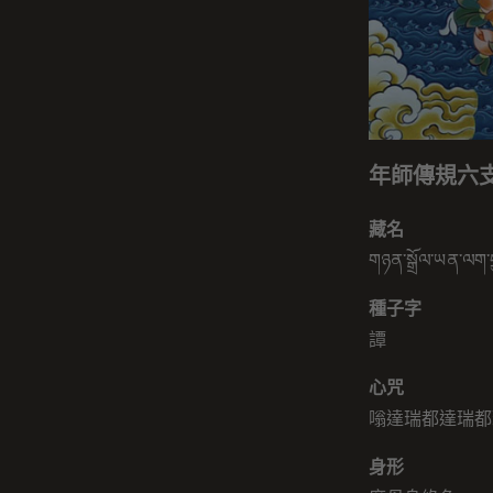
年師傳規六
藏名
གཉན་སྒྲོལ་ཡན་ལག་ད
種子字
譚
心咒
嗡達瑞都達瑞都
身形