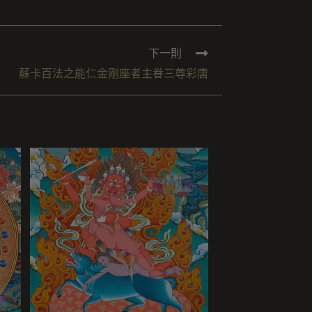
下一則
蘇卡百法之能仁金剛座者主眷三尊彩唐