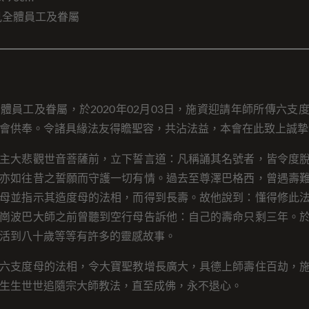
見全體員工及眷屬
體員工及眷屬，於2020年02月03日，施資迎請年師所傳六支
會供奉。令諸具緣法友得瞻聖容，共沾法益，本會在此致上誠摯
主大悲觀世音菩薩前，立下誓言道：凡稱誦其名號者，皆令度
亦如往昔之誓願而守護一切有情。過去至尊澤巴格西，曾遇壽
母並指示其造度母的法相，而得到長壽。故他說到：懂得修此
崗波巴大師之前曾聽到空行母告訴他：自己的壽命只剩三年。
活到八十歲等等有許多的靈感故事。
六支度母的法相，令大寶聖教增長廣大，具德上師壽住百劫，
生生世世追隨宗大師教法，直至成佛，永不退心。