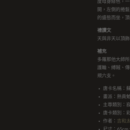
度母身綠色，一
開，左側的捲髮
的盛態而坐，頂
禮讚文
天與非天以頂飾
補充
多羅那他大師所
護輪、縛賊、傳
規六支。
唐卡名稱：
畫派：熱貢
主尊類別：
唐卡類別：
作者：
吉和
尺寸：65cm x