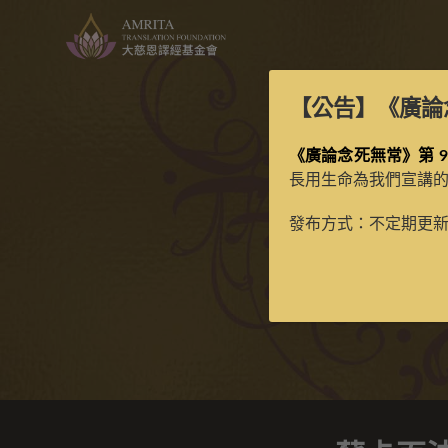
【公告】
《廣論
《廣論念死無常》第 9
長用生命為我們宣講
蘇
發布方式：不定期更