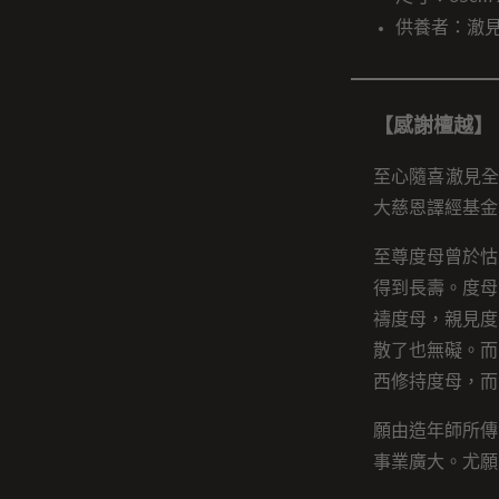
供養者：澈
【感謝檀越】
至心隨喜澈見全
大慈恩譯經基金
至尊度母曾於怙
得到長壽。度母
禱度母，親見度
散了也無礙。而
西修持度母，而
願由造年師所傳
事業廣大。尤願