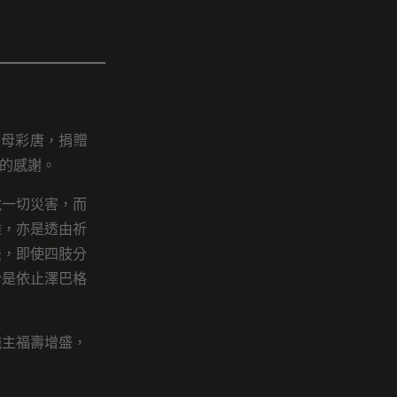
度母彩唐，捐贈
的感謝。
脫一切災害，而
難，亦是透由祈
法，即使四肢分
於是依止澤巴格
施主福壽增盛，