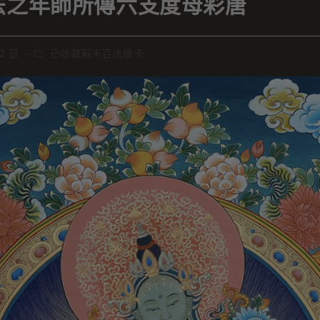
法之年師所傳六支度母彩唐
 2 日
已收藏蘇卡百法唐卡