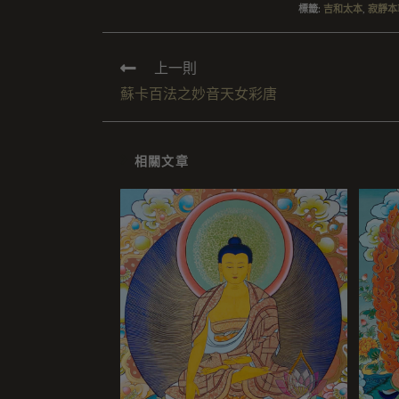
標籤
:
吉和太本
,
寂靜本
上一則
蘇卡百法之妙音天女彩唐
相關文章