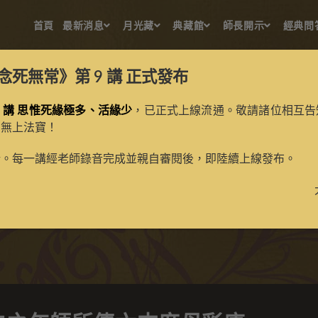
首頁
最新消息
月光藏
典藏館
師長開示
經典問
念死無常》第 9 講
正式發布
 講 思惟死緣極多、活緣少
，已正式上線流通。敬請諸位相互告
的無上法寶！
卡百法之年師所傳六支度母
新。每一講經老師錄音完成並親自審閱後，即陸續上線發布。
>
典藏館
>
已收藏蘇卡百法專案唐卡