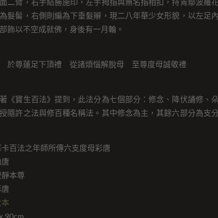
面二臂，右手結勝施印，左手拇指與無名指相扣，持青鄔波羅
為髮髻，右側則編為下垂髮辮，現二八年華少女形貌，以左足
部飾以不空成就佛，身後有一月輪。
 於尊蓮足下頂禮 從諸煩惱解脫母 至尊度母誠敬禮
著《寶生百法》提到，此法分為七個部分：修念、降伏誦修、
授隨許之法與修百種名稱法。其中修念為主，其餘六部分為支
蘇卡百法之年師所傳六支度母彩唐
勉唐
寂靜本尊
彩唐
太本
 90cm