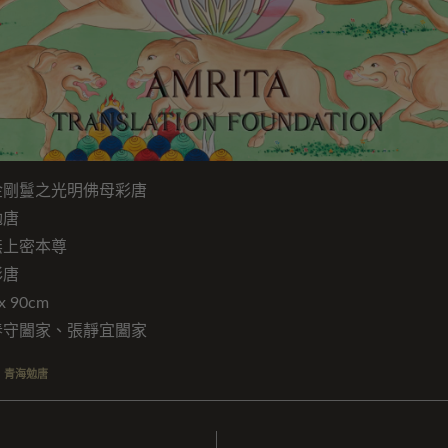
金剛鬘之光明佛母彩唐
勉唐
無上密本尊
彩唐
 90cm
春守闔家、張靜宜闔家
,
青海勉唐