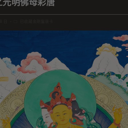
之光明佛母彩唐
 8 日
已收藏金剛鬘唐卡