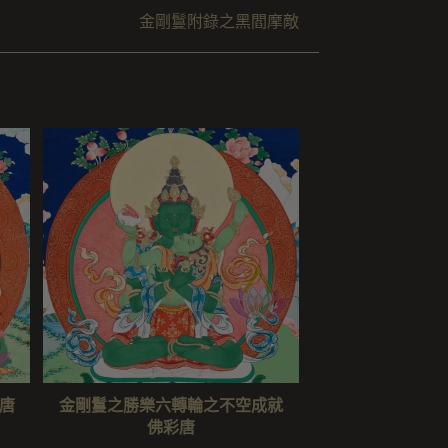
金剛鬘附錄之黑閻摩敵
唐
金剛鬘之勝樂六轉輪之不空成就
佛彩唐