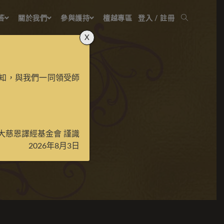
答
關於我們
參與護持
檀越專區
登入 / 註冊
X
知，與我們一同領受師
大慈恩譯經基金會 謹識
2026年8月3日