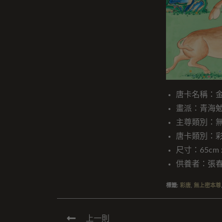
唐卡名稱：
畫派：青海
主尊類別：
唐卡類別：
尺寸：65cm x
供養者：張
標籤
:
彩唐
,
無上密本尊
上一則