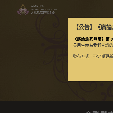
【公告】
《廣論
《廣論念死無常》第 9
長用生命為我們宣講
發布方式：不定期更