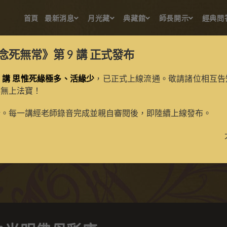
首頁
最新消息
月光藏
典藏館
師長開示
經典問
念死無常》第 9 講
正式發布
 講 思惟死緣極多、活緣少
，已正式上線流通。敬請諸位相互告
的無上法寶！
金剛鬘之光明佛母彩唐
新。每一講經老師錄音完成並親自審閱後，即陸續上線發布。
>
典藏館
>
納塘百法、金剛鬘