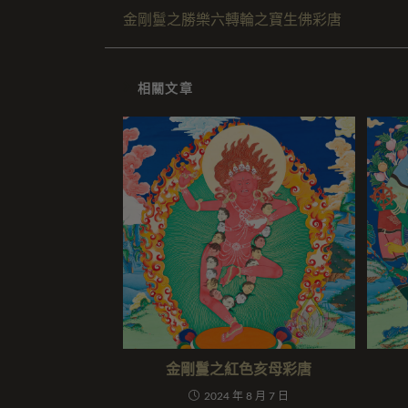
金剛鬘之勝樂六轉輪之寶生佛彩唐
相關文章
金剛鬘之紅色亥母彩唐
2024 年 8 月 7 日