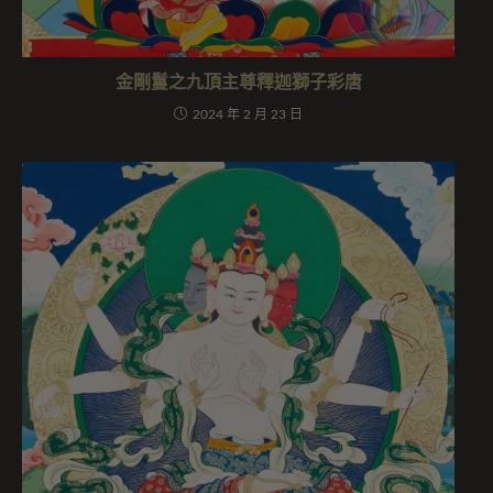
金剛鬘之九頂主尊釋迦獅子彩唐
2024 年 2 月 23 日