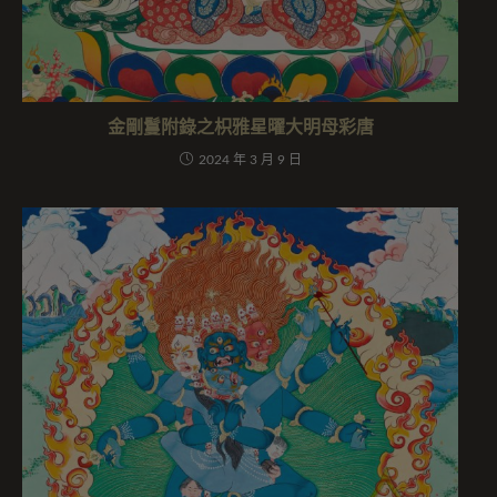
金剛鬘附錄之枳雅星曜大明母彩唐
2024 年 3 月 9 日