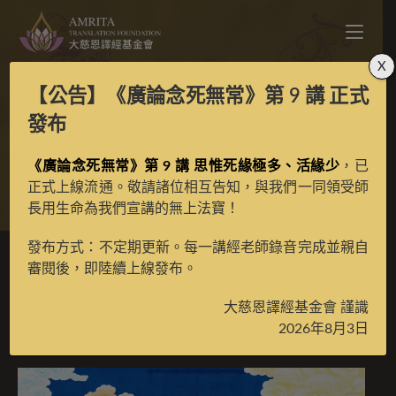
X
【公告】
《廣論念死無常》第 9 講
正式
金剛鬘之法界語王彩唐
發布
《廣論念死無常》第 9 講 思惟死緣極多、活緣少
，已
>
典藏館
>
納塘百法、金剛鬘
正式上線流通。敬請諸位相互告知，與我們一同領受師
長用生命為我們宣講的無上法寶！
發布方式：不定期更新。每一講經老師錄音完成並親自
審閱後，即陸續上線發布。
金剛鬘之法界語王彩唐
大慈恩譯經基金會 謹識
2026年8月3日
2024 年 2 月 16 日
已收藏金剛鬘唐卡