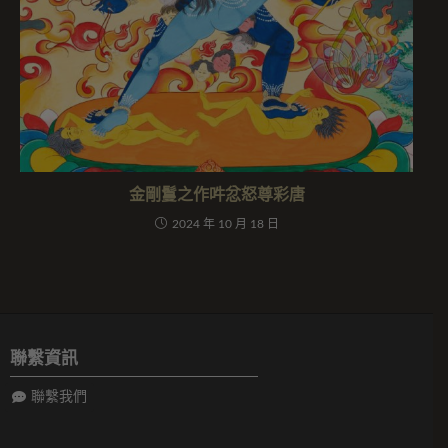
金剛鬘之作吽忿怒尊彩唐
2024 年 10 月 18 日
聯繫資訊
聯繫我們