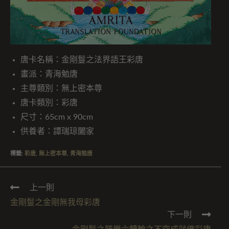
唐卡名稱：金剛鬘之法界語王彩唐
畫派：青海勉唐
主尊類別：無上密本尊
唐卡類別：彩唐
尺寸：65cm x 90cm
供養者：譚瑞琼闔家
標籤
:
彩唐
,
無上密本尊
,
青海勉唐
上一則
金剛鬘之金剛無我母彩唐
下一則