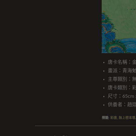
唐卡名稱：
畫派：青海
主尊類別：
唐卡類別：
尺寸：65cm x
供養者：趙
標籤
:
彩唐
,
無上密本尊