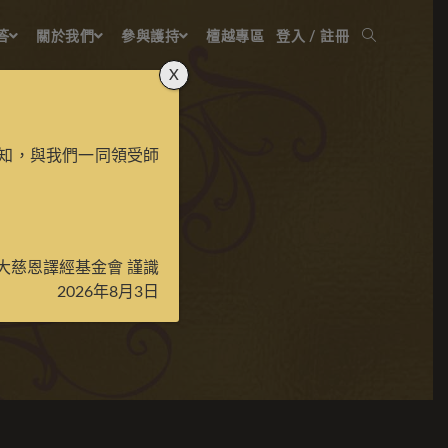
答
關於我們
參與護持
檀越專區
登入 / 註冊
X
知，與我們一同領受師
大慈恩譯經基金會 謹識
2026年8月3日