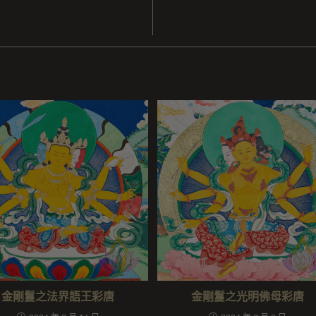
金剛鬘之法界語王彩唐
金剛鬘之光明佛母彩唐