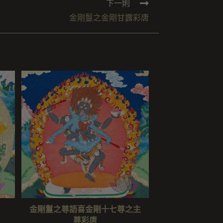
下一則
金剛鬘之金剛甘露彩唐
金剛鬘之尊語喜金剛十七尊之主
尊彩唐