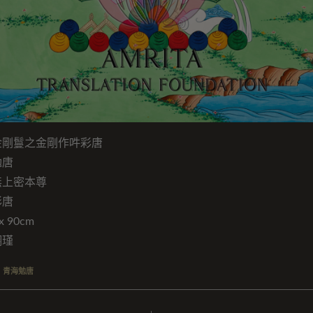
金剛鬘之金剛作吽彩唐
勉唐
無上密本尊
彩唐
 90cm
翊瑾
,
青海勉唐