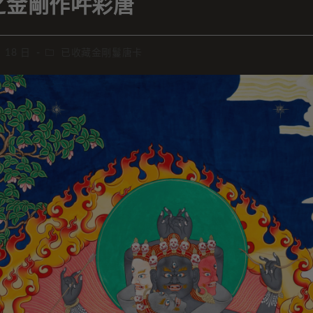
之金剛作吽彩唐
月 18 日
已收藏金剛鬘唐卡