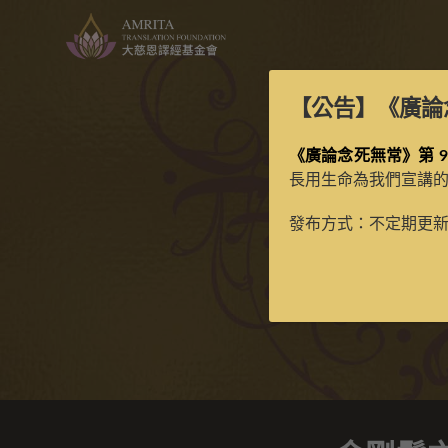
【公告】
《廣論
《廣論念死無常》第 9
長用生命為我們宣講
發布方式：不定期更