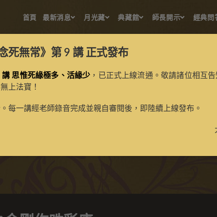
首頁
最新消息
月光藏
典藏館
師長開示
經典問
念死無常》第 9 講
正式發布
 講 思惟死緣極多、活緣少
，已正式上線流通。敬請諸位相互告
的無上法寶！
金剛鬘之金剛作吽彩唐
新。每一講經老師錄音完成並親自審閱後，即陸續上線發布。
>
典藏館
>
納塘百法、金剛鬘