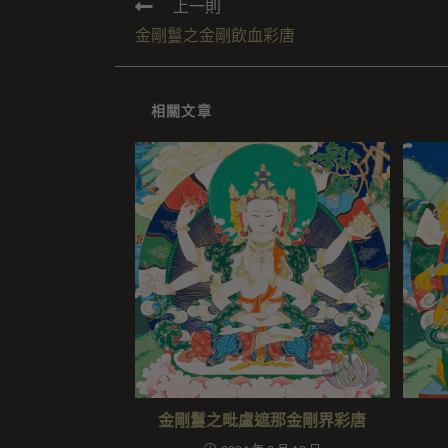
上一則
金剛鬘之金剛飲血彩唐
相關文章
金剛鬘之毗盧遮那金剛界彩唐