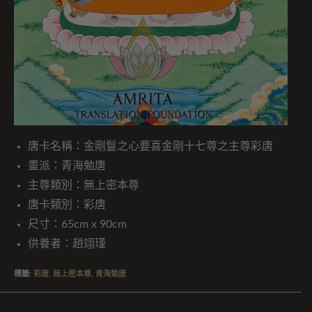
唐卡名稱：金剛鬘之心要喜金剛十七尊之主尊彩唐
畫派：青海勉唐
主尊類別：無上密本尊
唐卡類別：彩唐
尺寸：65cm x 90cm
供養者：趙翊瑾
標籤
:
彩唐
,
無上密本尊
,
青海勉唐