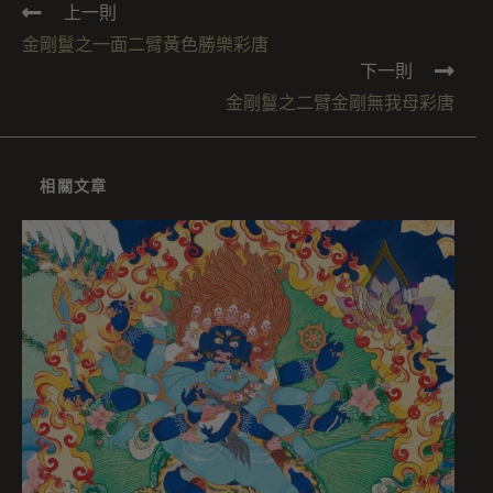
上一則
金剛鬘之一面二臂黃色勝樂彩唐
下一則
金剛鬘之二臂金剛無我母彩唐
相關文章