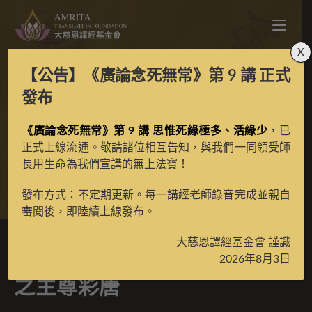
X
【公告】
《廣論念死無常》第 9 講
正式
金剛鬘之心要喜金剛十
發布
《廣論念死無常》第 9 講 思惟死緣極多、活緣少
七尊之主尊彩唐
，已
正式上線流通。敬請諸位相互告知，與我們一同領受師
長用生命為我們宣講的無上法寶！
>
典藏館
>
納塘百法、金剛鬘
發布方式：不定期更新。每一講經老師錄音完成並親自
審閱後，即陸續上線發布。
大慈恩譯經基金會 謹識
金剛鬘之心要喜金剛十七尊
2026年8月3日
之主尊彩唐