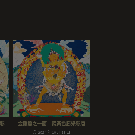
彩
金剛鬘之一面二臂黃色勝樂彩唐
2024 年 10 月 18 日