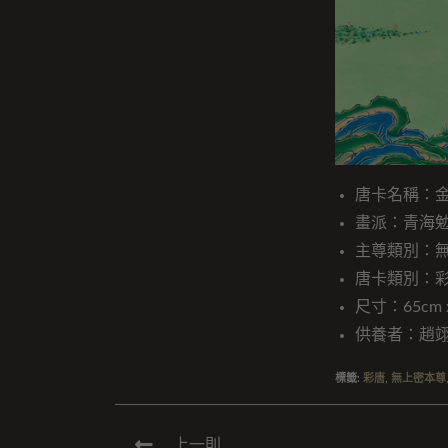
唐卡名稱：
畫派：青海
主尊類別：
唐卡類別：
尺寸：65cm x
供養者：趙
標籤
:
彩唐
,
無上密本尊
上一則