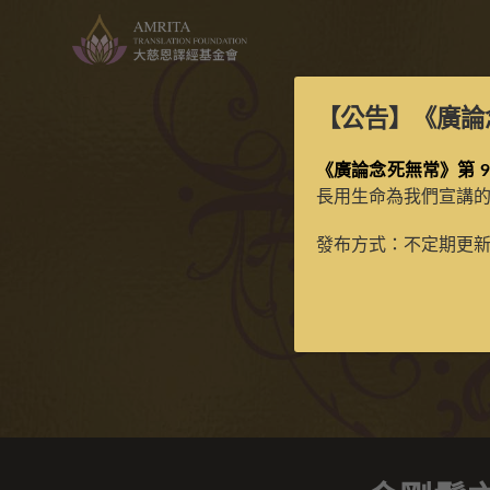
【公告】
《廣論
《廣論念死無常》第 9
長用生命為我們宣講
金
發布方式：不定期更