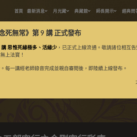
首頁
最新消息
月光藏
典藏館
師長開示
經典問
念死無常》第 9 講
正式發布
 講 思惟死緣極多、活緣少
，已正式上線流通。敬請諸位相互告
的無上法寶！
剛鬘之五部空行之金剛空行
新。每一講經老師錄音完成並親自審閱後，即陸續上線發布。
>
典藏館
>
納塘百法、金剛鬘