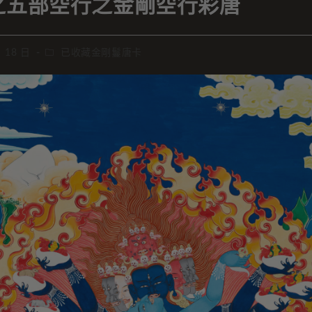
之五部空行之金剛空行彩唐
月 18 日
已收藏金剛鬘唐卡