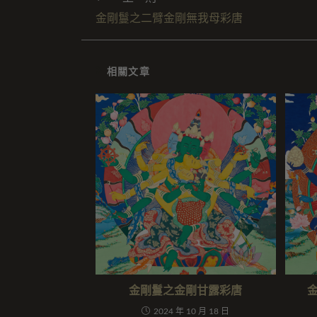
金剛鬘之二臂金剛無我母彩唐
相關文章
金剛鬘之金剛甘露彩唐
2024 年 10 月 18 日