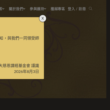
答
關於我們
參與護持
檀越專區
登入 / 註冊
X
知，與我們一同領受師
彩唐
大慈恩譯經基金會 謹識
2026年8月3日