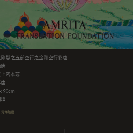
金剛鬘之五部空行之金剛空行彩唐
勉唐
無上密本尊
彩唐
 90cm
翊瑾
,
青海勉唐