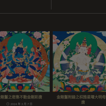
金剛鬘之密集不動金剛彩唐
金剛鬘附錄之枳雅星曜大明母
唐
2024 年 3 月 7 日