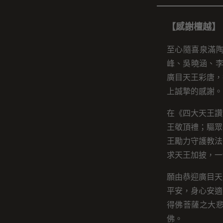
【感謝檀越】
至心隨喜泉滿
峰、吳曉涵、李
廣目天王彩唐，
上誠摯的感謝。
在《四大天王讚
王敬頂禮；驅眾
王勵力守護教法
求天王加披，一
願由恭迎廣目天
平安，身心安適
得佛菩薩之大
佛。