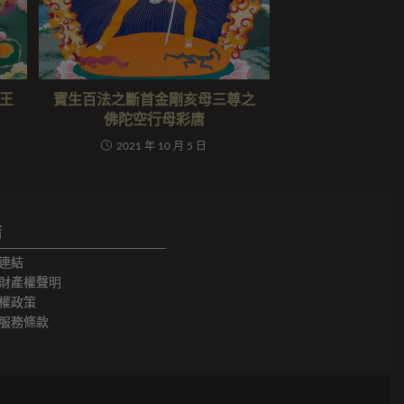
王
寶生百法之斷首金剛亥母三尊之
佛陀空行母彩唐
2021 年 10 月 5 日
結
連結
財產權聲明
權政策
服務條款