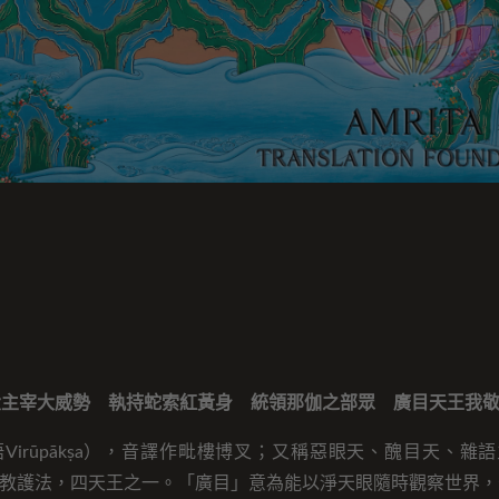
大主宰大威勢 執持蛇索紅黃身 統領那伽之部眾 廣目天王我
Virūpākṣa），音譯作毗樓博叉；又稱惡眼天、醜目天、雜
教護法，四天王之一。「廣目」意為能以淨天眼隨時觀察世界，