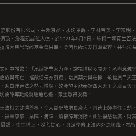
陶瓷股份有限公司、共禾京品、永琦景觀、李林春美、李宗明、
佩璇、詹程凱諸位大德，於2021年8月2日，施資奉迎寶生百
捐贈大慈恩譯經基金會供奉。令諸具緣法友得瞻聖容，共沾法
文》中讚歎：「承辦諸業大力尊，讚揚增廣多聞天；承辦息滅
瘟疫與死亡，摧敵增長亦讚揚；增廣藥力與莊稼，敬禮廣目天
，助白淨善法之勢力增廣，故今施主能奉請四大天王之廣目天
切病障等難緣將速速息退，眾生悉得安穩。
王法相之殊勝善根，令大寶聖教增長廣大，具德上師壽住百劫
，福壽康寧，業障、病障、煩惱障等消除。此生福慧增廣、財
悲攝護，生生增上，發菩提心，具足學修正法內外之順緣，福智