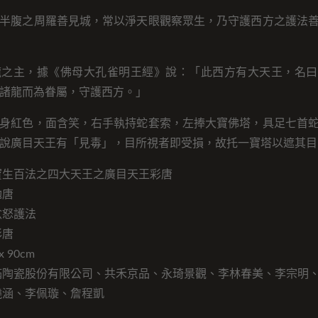
半腹之周羅善見城，常以淨天眼觀察眾生，乃守護西方之護法
龍之主，據《佛母大孔雀明王經》說：「此西方有大天王，名曰
諸龍而為眷屬，守護西方。」
身紅色，面含笑，右手執持蛇套索，左捧大寶佛塔，具足七首
說廣目天王有「見毒」，目所視者即受損，故托一寶塔以遮其目
寶生百法之四大天王之廣目天王彩唐
勉唐
忿怒護法
彩唐
 90cm
滿陶瓷股份有限公司、共禾京品、永琦景觀、李林春美、李宗明
曉涵、李佩璇、詹程凱