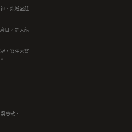
善神，能增盛莊
廣目，是大龍
蛇冠，安住大寶
。
、吳慈敏、