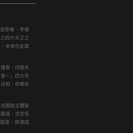
吳慈敏、李權
法之四大天王之
益，本會在此致
守護業，持國天
王尊。」四大天
王法相，恭敬祈
，並願施主闔家
富圓滿，世世恆
圓滿，速速成