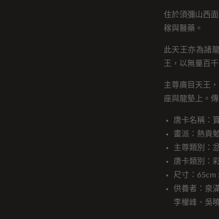
住於須彌山西面
稼與醫藥。
此天王亦為諸
王，以無量百千
主尊廣目天王，
座與龍墊上。傳
唐卡名稱：
畫派：熱貢
主尊類別：
唐卡類別：
尺寸：65cm x
供養者：泉
李權峰、吳