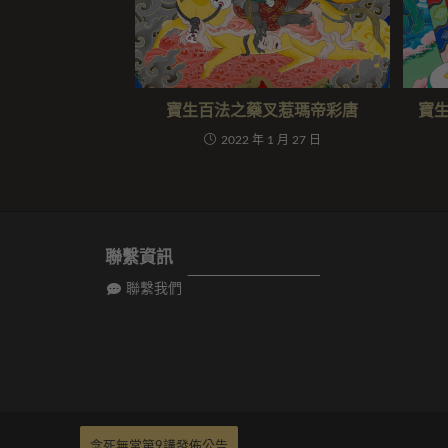
寶生百法之藥叉惹瑪帝彩唐
寶
2022 年 1 月 27 日
聯繫資訊
聯繫我們
念死無常第9講發佈公告