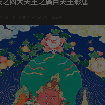
法之四大天王之廣目天王彩唐
 13 日
圓滿
/
已收藏寶生百法唐卡