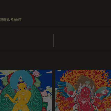
忿怒護法
,
熱貢勉唐