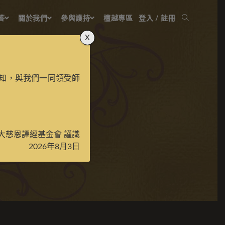
答
關於我們
參與護持
檀越專區
登入 / 註冊
X
知，與我們一同領受師
彩唐
大慈恩譯經基金會 謹識
2026年8月3日