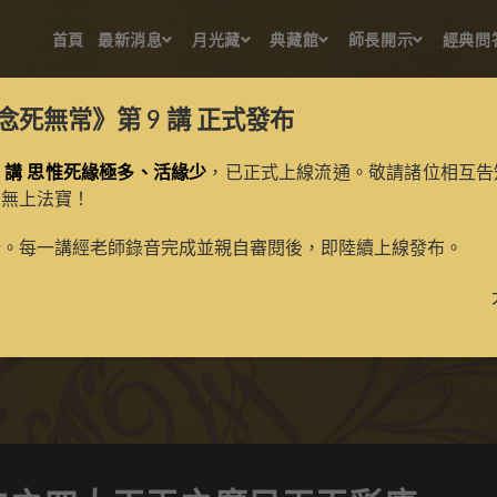
首頁
最新消息
月光藏
典藏館
師長開示
經典問
念死無常》第 9 講
正式發布
 講 思惟死緣極多、活緣少
，已正式上線流通。敬請諸位相互告
的無上法寶！
百法之四大天王之廣目天王
新。每一講經老師錄音完成並親自審閱後，即陸續上線發布。
>
典藏館
>
寶生百法唐卡