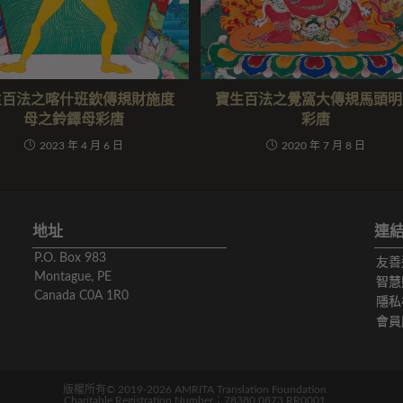
生百法之喀什班欽傳規財施度
寶生百法之覺窩大傳規馬頭明
母之鈴鐸母彩唐
彩唐
2023 年 4 月 6 日
2020 年 7 月 8 日
地址
連
P.O. Box 983
友善
Montague, PE
智慧
Canada C0A 1R0
隱私
會員
版權所有© 2019-2026 AMRITA Translation Foundation
Charitable Registration Number：78380 0873 RR0001