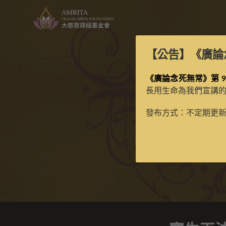
【公告】
《廣論
《廣論念死無常》第 9
長用生命為我們宣講
寶生
發布方式：不定期更