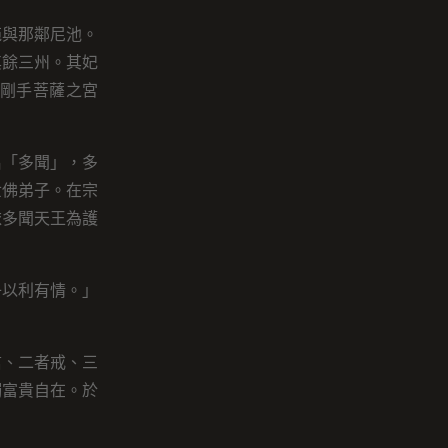
苑與那鄰尼池。
其餘三州。其妃
剛手菩薩之宮
名「多聞」，多
世佛弟子。在宗
依多聞天王為護
子以利有情。」
信、二者戒、三
觸富貴自在。於