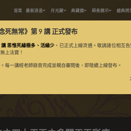
首頁
最新消息
月光藏
典藏館
師長開示
經典問
念死無常》第 9 講
正式發布
 講 思惟死緣極多、活緣少
，已正式上線流通。敬請諸位相互告
的無上法寶！
百法之四大天王之多聞天王
新。每一講經老師錄音完成並親自審閱後，即陸續上線發布。
>
典藏館
>
寶生百法唐卡