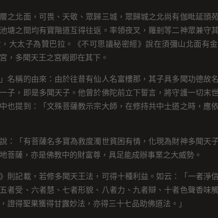
層之北面，可畏、天敬、眾歸三城，眾歸城之北尚有伽毗延頭
池塘之間均有寶階道互得往返。率領夜叉，羅剎等二神眾兼守
女，大太子為贊巴拉。《不可思議秘密經》說在須彌山北面有金
宮，多聞天王之宮殿即在其下。
」名稱的由來：由於往昔有仙人名富樓那，其子具多聞功德故
一子，即是多聞天子。他曾於佛陀前立下誓言，將守護一切末
中也提到：「文殊菩薩教示宗大師，在修持共中士道之時，應
說：「有菩薩名多寶為救度濁世貧困有情，化現為財神多聞天
地菩薩，亦是佛教中的財富尊，具足能成辦事業之大威勢。
》則記載，若修多聞天王法，可得十種利益。如云：「一者淨
五者受、六者慧、七者形貌、八者力、九者辯、十者色聲香味
，證得聖果獲得甘露妙法，亦得三十七品助佛道法。」