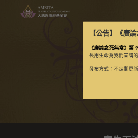
【公告】
《廣論
《廣論念死無常》第 9
長用生命為我們宣講
寶生
發布方式：不定期更