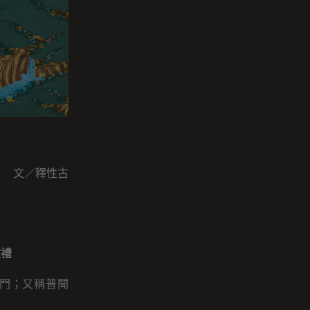
文／釋性古
敬禮
沙門；又稱普聞