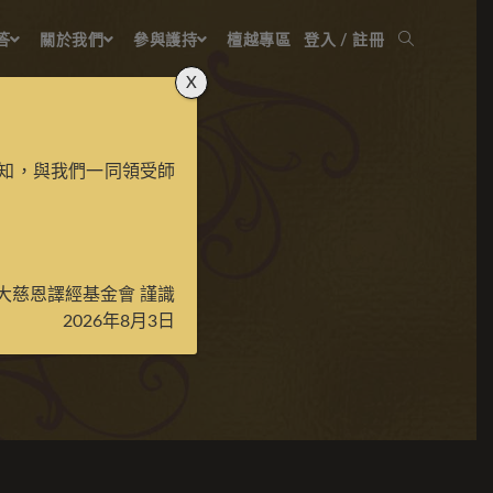
答
關於我們
參與護持
檀越專區
登入 / 註冊
X
知，與我們一同領受師
彩唐
大慈恩譯經基金會 謹識
2026年8月3日