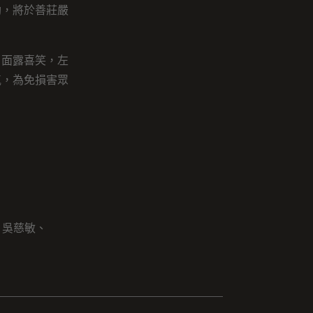
劫，將於善莊嚴
，面露喜笑，左
氣，為免損害眾
、吳慈敏、