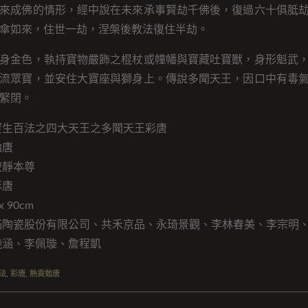
來成佛的情形，經中說在未來承事賢劫千佛後，復過六十俱胝
傘如來，住世一劫，涅槃後教法復住半劫。
身金色，執持寶物嚴飾之棍杖或幢幡與寶藏吐寶獸，身形魁武
流眾寶，並安住大寶座與獅身上。傳說多聞天王，因口中有毒
緊閉。
寶生百法之四大天王之多聞天王彩唐
勉唐
寂靜本尊
彩唐
 90cm
滿陶瓷股份有限公司、共禾京品、永琦景觀、李林春美、李宗明
曉涵、李佩璇、詹程凱
法
,
彩唐
,
熱貢勉唐