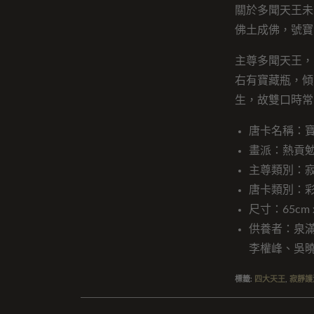
關於多聞天王未
佛土成佛，號寶
主尊多聞天王，
右有寶藏瓶，傾
生，故雙口時常
唐卡名稱：
畫派：熱貢
主尊類別：
唐卡類別：
尺寸：65cm x
供養者：泉
李權峰、吳
標籤
:
四大天王
,
寂靜護