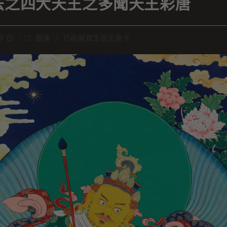
法之四大天王之多聞天王彩唐
 9 日
圓滿
/
已收藏寶生百法唐卡