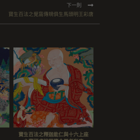
下一則
寶生百法之覺窩傳規俱生馬頭明王彩唐
寶生百法之釋迦能仁與十六上座