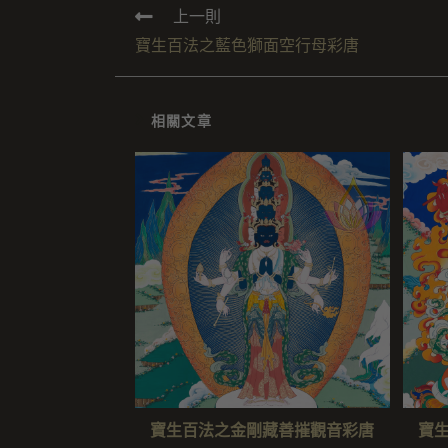
上一則
寶生百法之藍色獅面空行母彩唐
相關文章
寶生百法之金剛藏善摧觀音彩唐
寶