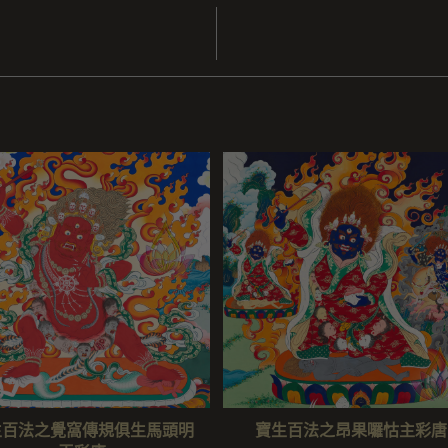
生百法之覺窩傳規俱生馬頭明
寶生百法之昂果囉怙主彩唐