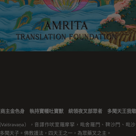
大商主金色身 執持寶幡吐寶獸 統領夜叉部眾者 多聞天王我
Vaiśravaṇa），音譯作吠室羅摩拏，毗舍羅門、鞞沙門、毗
多聞天子。佛教護法，四天王之一，為眾藥叉之主。