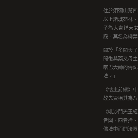
住於須彌山第四
以上諸城苑林、
子為大吉祥天
殿，其名為柳葉
關於「多聞天子
聞復與藥叉母生
喀巴大師的傳記
法。」
《怙主前續》中
故先賢稱其為八
《毗沙門天王經
者聞、四者捨、
佛法中而開法眼