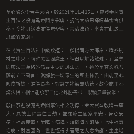
至心隨喜李春金大德，於2021年11月25日，施資奉迎寶
生百法之役魔黑色閻摩彩唐，捐贈大慈恩譯經基金會供
奉。令諸具緣法友得瞻聖容，共沾法益，本會在此致上
誠摯的感謝。
在《寶生百法》中讚歎道：「讚揚南方大海岸，熾熱屍
林之中央，兩臂黑色閻魔王，神器以解諸敵難。」至尊
閻魔法王為格魯派最主要的護法之一，祂於至尊文殊菩
薩前立下誓言，當解脫一切眾生的死主怖畏。由能至心
皈依祈禱，能得長壽、智慧等諸無盡功德。故今施主奉
請法相，相信能承辦自他之殊勝善根，累積無量福聚。
願由恭迎役魔黑色閻摩法相之功德，令大寶聖教增長廣
大，具德上師壽住百劫，並願施主闔家平安，身心安
適，福壽康寧，業障、病障、煩惱障等消除。此生福慧
增廣、財富圓滿，世世恆得佛菩薩之大悲攝護，生生增