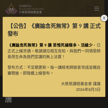
X
【公告】
《廣論念死無常》第 9 講
正式
寶生百法之役魔黑色閻
發布
《廣論念死無常》第 9 講 思惟死緣極多、活緣少
摩彩唐
，已
正式上線流通。敬請諸位相互告知，與我們一同領受師
長用生命為我們宣講的無上法寶！
>
典藏館
>
寶生百法唐卡
發布方式：不定期更新。每一講經老師錄音完成並親自
審閱後，即陸續上線發布。
大慈恩譯經基金會 謹識
寶生百法之役魔黑色閻摩彩
2026年8月3日
唐