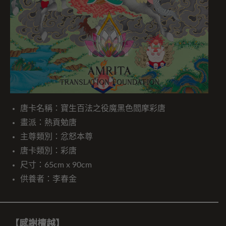
唐卡名稱：寶生百法之役魔黑色閻摩彩唐
畫派：熱貢勉唐
主尊類別：忿怒本尊
唐卡類別：彩唐
尺寸：65cm x 90cm
供養者：李春金
【感謝檀越】