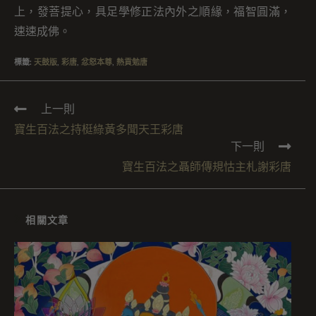
上，發菩提心，具足學修正法內外之順緣，福智圓滿，
速速成佛。
標籤
:
天鼓版
,
彩唐
,
忿怒本尊
,
熱貢勉唐
上一則
寶生百法之持梃綠黃多聞天王彩唐
下一則
寶生百法之聶師傳規怙主札謝彩唐
相關文章