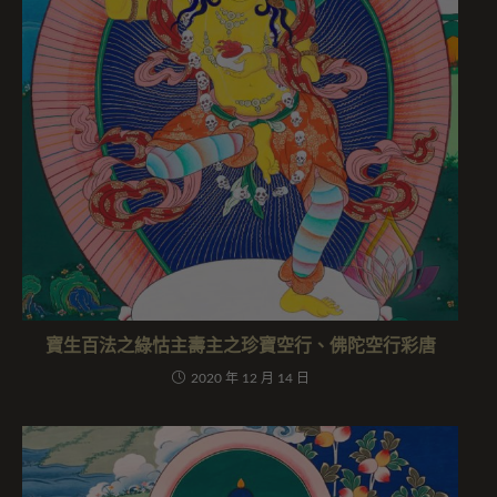
寶生百法之綠怙主壽主之珍寶空行、佛陀空行彩唐
2020 年 12 月 14 日