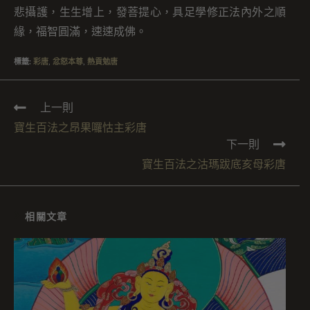
悲攝護，生生增上，發菩提心，具足學修正法內外之順
緣，福智圓滿，速速成佛。
標籤
:
彩唐
,
忿怒本尊
,
熱貢勉唐
上一則
寶生百法之昂果囉怙主彩唐
下一則
寶生百法之沽瑪跋底亥母彩唐
相關文章