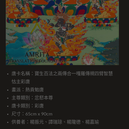
唐卡名稱：寶生百法之兩傳合一嘎羅傳規四臂智慧
怙主彩唐
畫派：熱貢勉唐
主尊類別：忿怒本尊
唐卡類別：彩唐
尺寸：65cm x 90cm
供養者：楊振元、譚瑞琼、楊隴德、楊嘉瑜