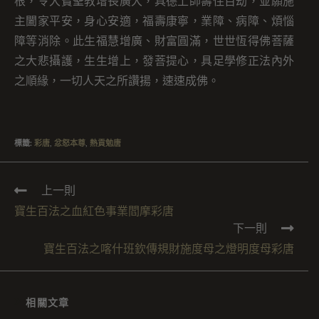
根，令大寶聖教增長廣大，具德上師壽住百劫，並願施
主闔家平安，身心安適，福壽康寧，業障、病障、煩惱
障等消除。此生福慧增廣、財富圓滿，世世恆得佛菩薩
之大悲攝護，生生增上，發菩提心，具足學修正法內外
之順緣，一切人天之所讚揚，速速成佛。
標籤
:
彩唐
,
忿怒本尊
,
熱貢勉唐
上一則
寶生百法之血紅色事業閻摩彩唐
下一則
寶生百法之喀什班欽傳規財施度母之燈明度母彩唐
相關文章