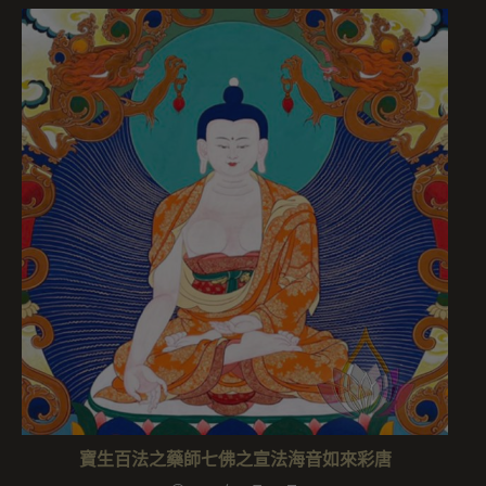
寶生百法之藥師七佛之宣法海音如來彩唐