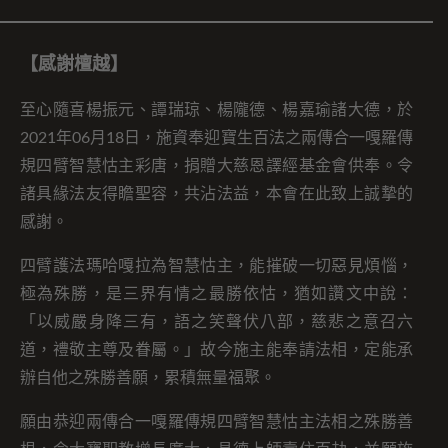
【感謝檀越】
至心隨喜楊振元、譚瑞琼、楊隴德、楊嘉瑜諸大德，於
2021年06月18日，施資奉迎寶生百法之兩傳合一嘎羅傳
規四臂智慧怙主彩唐，捐贈大慈恩譯經基金會供奉。令
諸具緣法友得瞻聖容，共沾法益，本會在此致上誠摯的
感謝。
四臂護法瑪哈嘎拉為智慧怙主，能摧破一切惡見煩惱，
極為殊勝，是三界有情之最勝依怙，猶如讚文中說：
「以威嚴身降三有，語之笑聲伏八部，慈悲之意召六
道，禮敬主尊及眷屬。」故今施主能奉請法相，定能承
辦自他之殊勝善願，累積無量福聚。
願由恭迎兩傳合一嘎羅傳規四臂智慧怙主法相之殊勝善