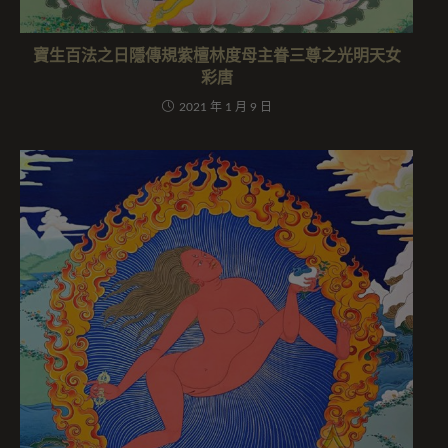
寶生百法之日隱傳規紫檀林度母主眷三尊之光明天女
彩唐
2021 年 1 月 9 日