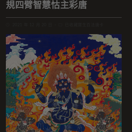
規四臂智慧怙主彩唐
2021 年 12 月 20 日
已收藏寶生百法唐卡