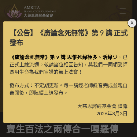
X
【公告】
《廣論念死無常》第 9 講
正式
寶生百法之兩傳合一嘎
發布
羅傳規四臂智慧怙主彩
《廣論念死無常》第 9 講 思惟死緣極多、活緣少
，已
正式上線流通。敬請諸位相互告知，與我們一同領受師
長用生命為我們宣講的無上法寶！
唐
發布方式：不定期更新。每一講經老師錄音完成並親自
審閱後，即陸續上線發布。
>
典藏館
>
寶生百法唐卡
大慈恩譯經基金會 謹識
2026年8月3日
寶生百法之兩傳合一嘎羅傳