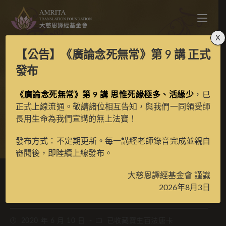
X
【公告】
《廣論念死無常》第 9 講
正式
寶生百法之根本財續母
發布
《廣論念死無常》第 9 講 思惟死緣極多、活緣少
彩唐
，已
正式上線流通。敬請諸位相互告知，與我們一同領受師
長用生命為我們宣講的無上法寶！
>
典藏館
>
寶生百法唐卡
發布方式：不定期更新。每一講經老師錄音完成並親自
審閱後，即陸續上線發布。
大慈恩譯經基金會 謹識
寶生百法之根本財續母彩唐
2026年8月3日
2020 年 6 月 10 日
已收藏寶生百法唐卡