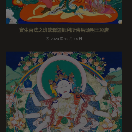
寶生百法之班欽釋迦師利所傳馬頭明王彩唐
2020 年 12 月 14 日