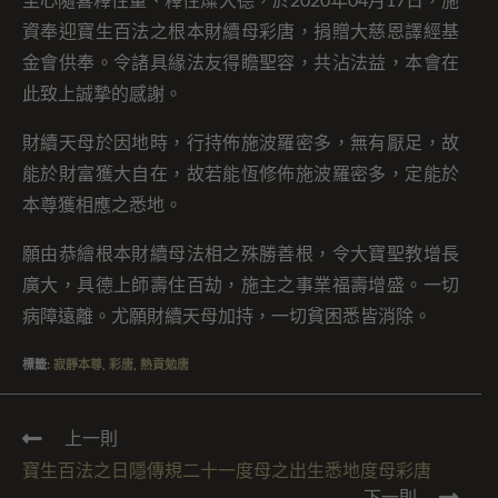
至心隨喜釋性量、釋性燦大德，於2020年04月17日，施
資奉迎寶生百法之根本財續母彩唐，捐贈大慈恩譯經基
金會供奉。令諸具緣法友得瞻聖容，共沾法益，本會在
此致上誠摯的感謝。
財續天母於因地時，行持佈施波羅密多，無有厭足，故
能於財富獲大自在，故若能恆修佈施波羅密多，定能於
本尊獲相應之悉地。
願由恭繪根本財續母法相之殊勝善根，令大寶聖教增長
廣大，具德上師壽住百劫，施主之事業福壽增盛。一切
病障遠離。尤願財續天母加持，一切貧困悉皆消除。
標籤
:
寂靜本尊
,
彩唐
,
熱貢勉唐
上一則
寶生百法之日隱傳規二十一度母之出生悉地度母彩唐
下一則