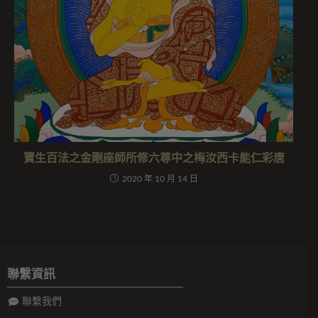
寶生百法之金剛座師所修六尊中之梅汝西卡能仁彩唐
2020 年 10 月 14 日
聯繫資訊
聯繫我們