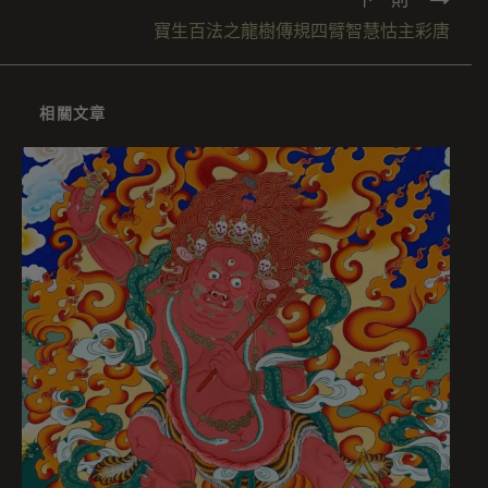
寶生百法之龍樹傳規四臂智慧怙主彩唐
相關文章