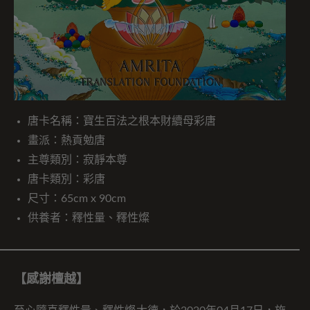
唐卡名稱：寶生百法之根本財續母彩唐
畫派：熱貢勉唐
主尊類別：寂靜本尊
唐卡類別：彩唐
尺寸：65cm x 90cm
供養者：釋性量、釋性燦
【感謝檀越】