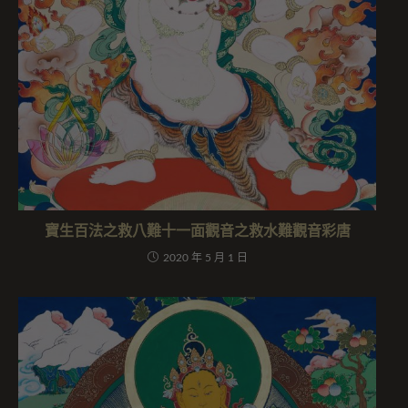
寶生百法之救八難十一面觀音之救水難觀音彩唐
2020 年 5 月 1 日