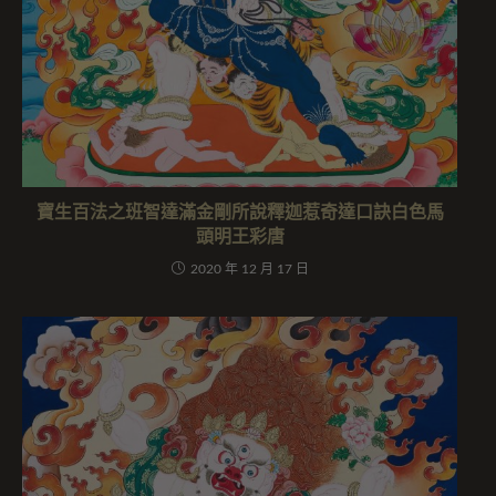
寶生百法之班智達滿金剛所說釋迦惹奇達口訣白色馬
頭明王彩唐
2020 年 12 月 17 日