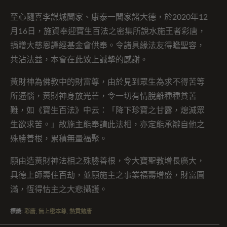
至心隨喜李謀城闔家、康泰一闔家諸大德，於2020年12
月16日，施資奉迎寶生百法之密集所說水施王者彩唐，
捐贈大慈恩譯經基金會供奉。令諸具緣法友得瞻聖容，
共沾法益，本會在此致上誠摯的感謝。
黃財神為佛教中的財富尊，由於見到眾生為求不得苦等
所逼惱，黃財神身放光芒，令一切有情脫離種種貧苦
難，如《寶生百法》中云：「降下珍寶之甘露，熄滅眾
生欲求苦。」故施主能奉請此法相，亦定能承辦自他之
殊勝善根，累積無量福聚。
願由造黃財神法相之殊勝善根，令大寶聖教增長廣大，
具德上師壽住百劫，並願施主之事業福壽增盛，財富圓
滿，恆得怙主之大悲攝護。
標籤
:
彩唐
,
無上密本尊
,
熱貢勉唐