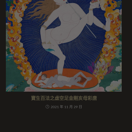
寶生百法之虛空足金剛亥母彩唐
2021 年 11 月 29 日