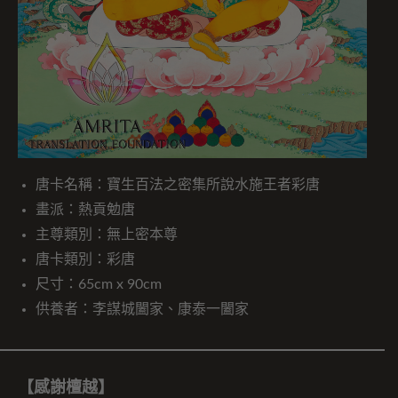
唐卡名稱：寶生百法之密集所說水施王者彩唐
畫派：熱貢勉唐
主尊類別：無上密本尊
唐卡類別：彩唐
尺寸：65cm x 90cm
供養者：李謀城闔家、康泰一闔家
【感謝檀越】