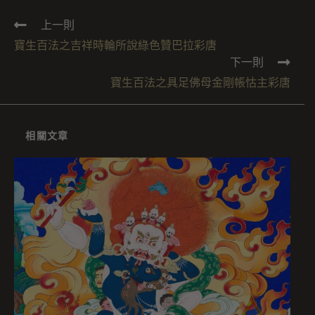
上一則
寶生百法之吉祥時輪所說綠色贊巴拉彩唐
下一則
寶生百法之具足佛母金剛帳怙主彩唐
相關文章