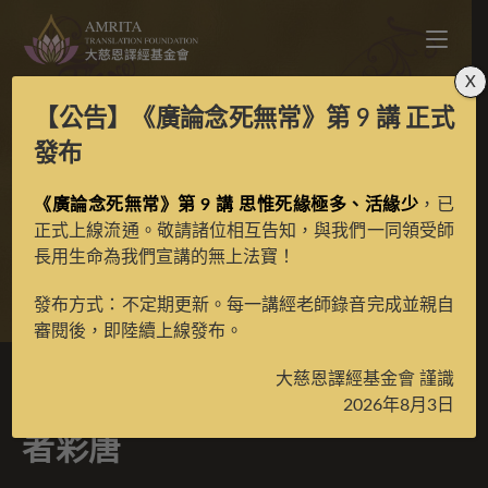
X
【公告】
《廣論念死無常》第 9 講
正式
寶生百法之密集所說水
發布
《廣論念死無常》第 9 講 思惟死緣極多、活緣少
施王者彩唐
，已
正式上線流通。敬請諸位相互告知，與我們一同領受師
長用生命為我們宣講的無上法寶！
>
典藏館
>
寶生百法唐卡
發布方式：不定期更新。每一講經老師錄音完成並親自
審閱後，即陸續上線發布。
大慈恩譯經基金會 謹識
寶生百法之密集所說水施王
2026年8月3日
者彩唐