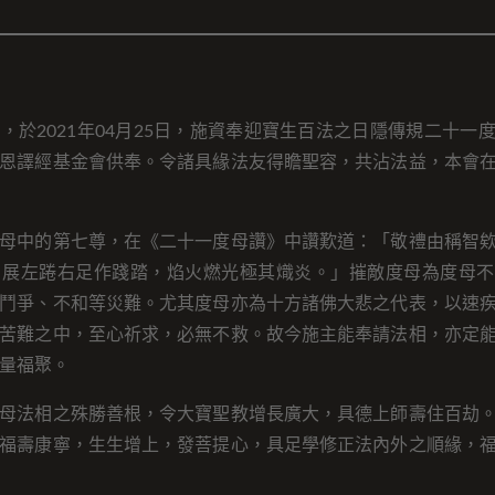
，於2021年04月25日，施資奉迎寶生百法之日隱傳規二十一
恩譯經基金會供奉。令諸具緣法友得瞻聖容，共沾法益，本會
母中的第七尊，在《二十一度母讚》中讚歎道：「敬禮由稱智
，展左踡右足作踐踏，焰火燃光極其熾炎。」摧敵度母為度母不
鬥爭、不和等災難。尤其度母亦為十方諸佛大悲之代表，以速
苦難之中，至心祈求，必無不救。故今施主能奉請法相，亦定
量福聚。
母法相之殊勝善根，令大寶聖教增長廣大，具德上師壽住百劫
福壽康寧，生生增上，發菩提心，具足學修正法內外之順緣，