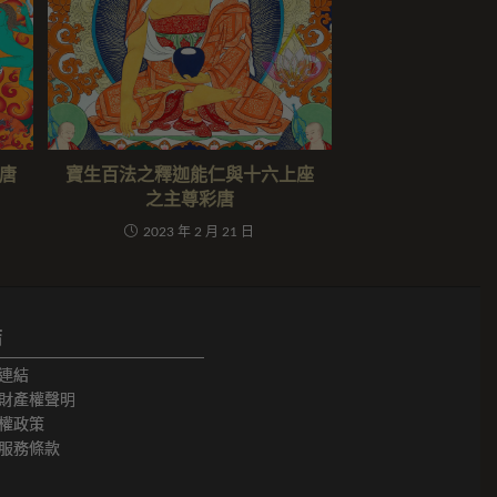
唐
寶生百法之釋迦能仁與十六上座
之主尊彩唐
2023 年 2 月 21 日
結
連結
財產權聲明
權政策
服務條款