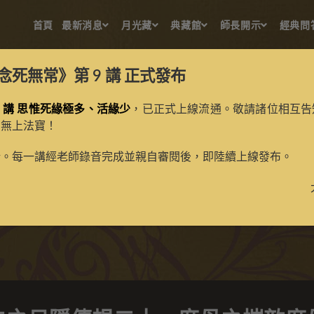
首頁
最新消息
月光藏
典藏館
師長開示
經典問
念死無常》第 9 講
正式發布
 講 思惟死緣極多、活緣少
，已正式上線流通。敬請諸位相互告
的無上法寶！
之日隱傳規二十一度母之摧
新。每一講經老師錄音完成並親自審閱後，即陸續上線發布。
>
典藏館
>
寶生百法唐卡