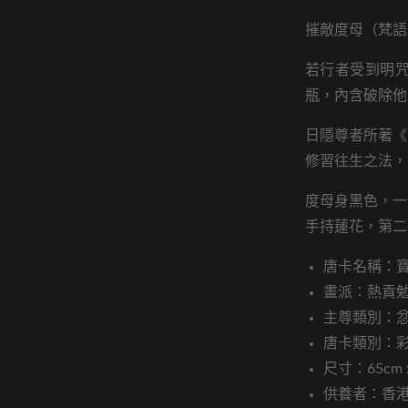
摧敵度母（梵語Ap
若行者受到明
瓶，內含破除他
日隱尊者所著《
修習往生之法，
度母身黑色，一
手持蓮花，第二
唐卡名稱：
畫派：熱貢
主尊類別：
唐卡類別：
尺寸：65cm x
供養者：香