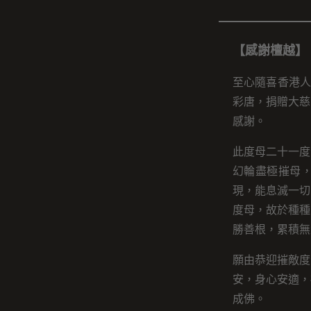
【感謝檀越】
至心隨喜香港人
彩唐，捐贈大慈
感謝。
此度母二十一度
幻輪盡極摧母
現，能息滅一切
度母，故於種種
勝善根，累積無
願由恭迎摧敵度
安，身心安適，
成佛。