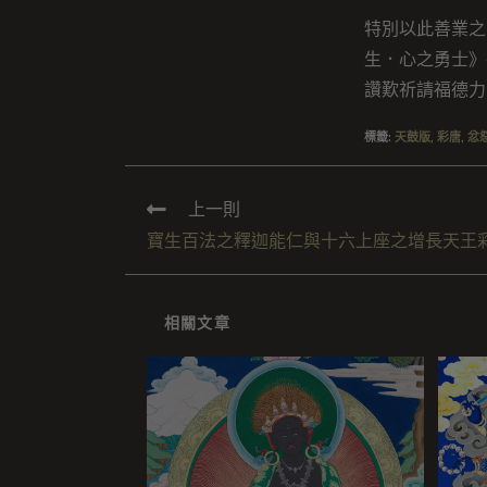
特別以此善業之
生．心之勇士》
讚歎祈請福德力
標籤
:
天鼓版
,
彩唐
,
忿
上一則
寶生百法之釋迦能仁與十六上座之增長天王
相關文章