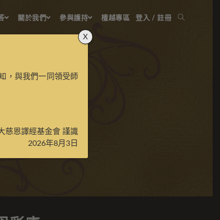
答
關於我們
參與護持
檀越專區
登入 / 註冊
X
知，與我們一同領受師
敵度母彩唐
大慈恩譯經基金會 謹識
2026年8月3日