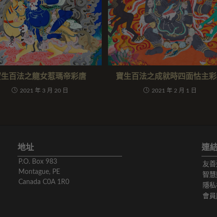
寶生百法之龍女惹瑪帝彩唐
寶生百法之成就時四面怙主彩
2021 年 3 月 20 日
2021 年 2 月 1 日
地址
連
P.O. Box 983
友善
Montague, PE
智慧
Canada C0A 1R0
隱私
會員