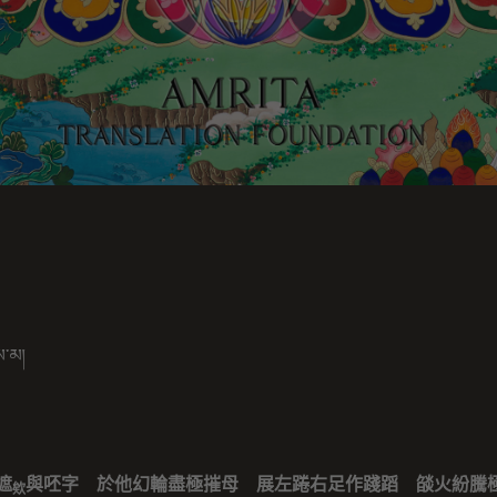
ས་མ།
遮
與呸字 於他幻輪盡極摧母 展左踡右足作踐蹈 燄火紛騰
欸