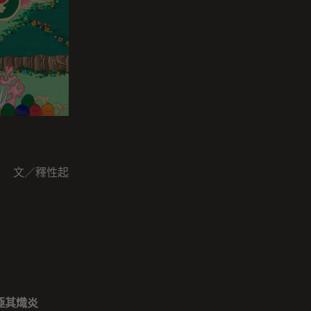
文／釋性起
極其熾炎