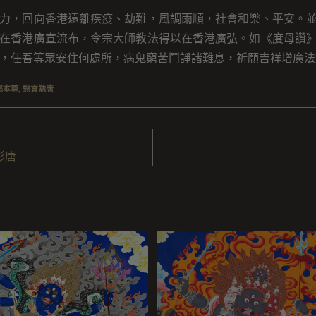
力，回向香港遠離疾疫、劫難，風調雨順，社會和樂、平安。
在香港廣宣流布，令宗大師教法得以在香港廣弘。如《度母讚
，任吾等眾安住何處所，病鬼窮苦鬥諍諸難息，祈願吉祥增廣法
怒本尊
,
熱貢勉唐
彩唐