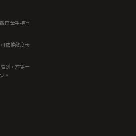
敵度母手持寶
，可依摧敵度母
持寶劍，左第一
火。