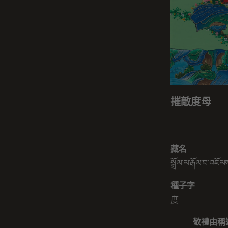
摧敵度母
藏名
སྒྲོལ་མ་རྒོལ་བ་འཇོམ
種子字
度
敬禮由稱