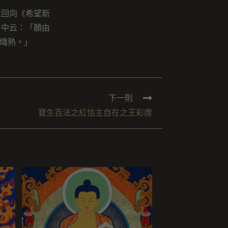
並回向《希望新
》中云：「願由
熾熱。」
下一則
寶生百法之紅怙主自在之王彩唐