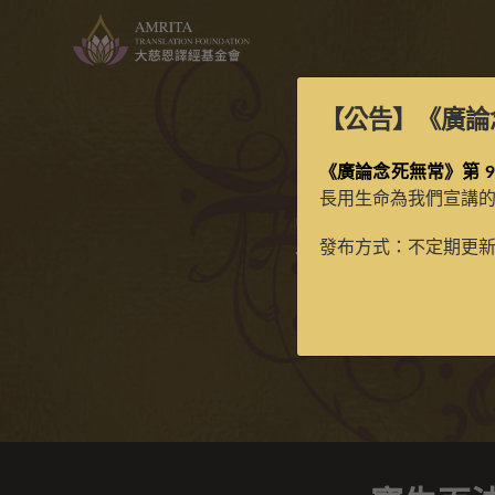
【公告】
《廣論
《廣論念死無常》第 9
長用生命為我們宣講
寶生百法
發布方式：不定期更