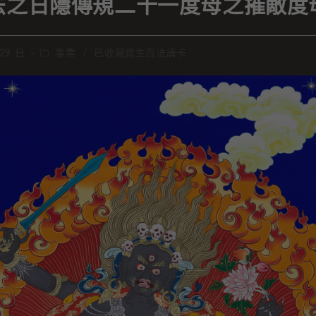
法之日隱傳規二十一度母之摧敵度
 29 日
事業
/
已收藏寶生百法唐卡