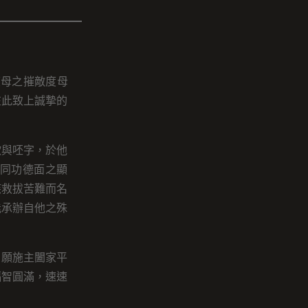
度母之摧敵度母
在此致上誠摯的
欸與呸字，於他
同功德面之顯
疾救拔苦難而名
能承辦自他之殊
。願施主闔家平
福智圓滿，速速