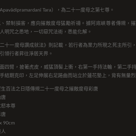
avādipramardanī Tara），為二十一度母之第七尊。
咒、禁制損害，應向摧敵度母猛勵祈禱。據阿底峽尊者傳規，摧
人明咒之悉地，一切惡咒法術，悉能化解。
二十一度母讚成就法》則記載，若行者為業力所現之死主所引
引領行者昇往淨居天界。
面四臂，披著虎皮，威猛頂髻上衝，右第一手持法輪，第二手
手結期克印，左足伸展右足踡曲而站立於蓮花墊上，背有無量烈
寶生百法之日隱傳規二十一度母之摧敵度母彩唐
勉唐
忿怒本尊
彩唐
 90cm
港人