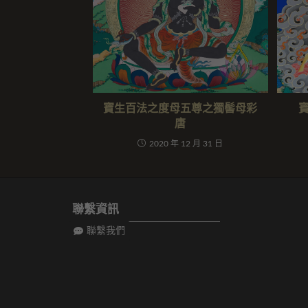
寶生百法之度母五尊之獨髻母彩
唐
2020 年 12 月 31 日
聯繫資訊
聯繫我們