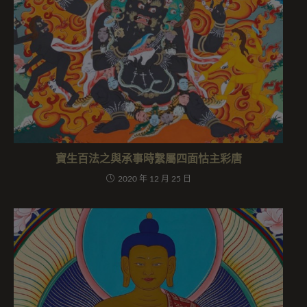
寶生百法之與承事時繫屬四面怙主彩唐
2020 年 12 月 25 日