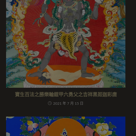
寶生百法之勝樂輪鎧甲六勇父之吉祥黑茹迦彩唐
2021 年 7 月 15 日