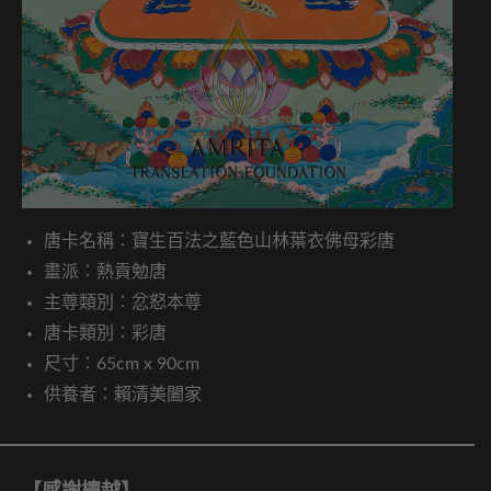
唐卡名稱：寶生百法之藍色山林葉衣佛母彩唐
畫派：熱貢勉唐
主尊類別：忿怒本尊
唐卡類別：彩唐
尺寸：65cm x 90cm
供養者：賴清美闔家