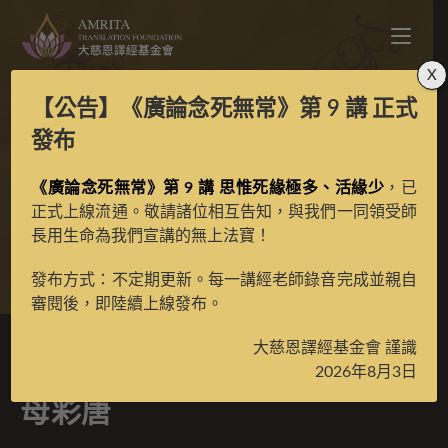
X
【公告】
《廣論念死無常》第 9 講
正式
寶生百法之藍色山林葉
發布
《廣論念死無常》第 9 講 思惟死緣極多、活緣少
衣佛母彩唐
，已
正式上線流通。敬請諸位相互告知，與我們一同領受師
長用生命為我們宣講的無上法寶！
>
典藏館
>
寶生百法唐卡
發布方式：不定期更新。每一講經老師錄音完成並親自
審閱後，即陸續上線發布。
大慈恩譯經基金會 謹識
寶生百法之藍色山林葉衣佛
2026年8月3日
母彩唐