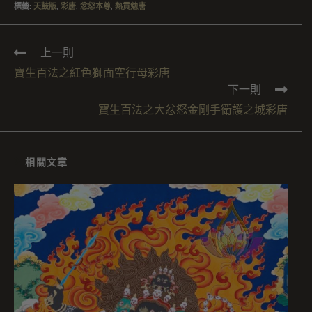
標籤
:
天鼓版
,
彩唐
,
忿怒本尊
,
熱貢勉唐
上一則
寶生百法之紅色獅面空行母彩唐
下一則
寶生百法之大忿怒金剛手衛護之城彩唐
相關文章