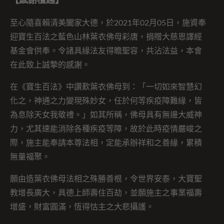
【感謝檀越】
至心隨喜賴清美闔家大德，於2021年02月05日，施資奉
迎寶生百法之藍色山林葉衣佛母彩唐，捐贈大慈恩譯經
基金會供奉。令諸具緣法友得瞻聖容，共沾法益，本會
在此致上誠摯的感謝。
在《寶生百法》中讚歎葉衣佛母到：「一切如來智慧幻
化之，神通之力變現殊妙女，任於何等疾疫障難緣，皆
為息除天女我敬禮。」如其所稱，佛母具有無邊大威神
力，尤其速能消除各種疾疫等障，故於此時疫情嚴峻之
際，施主能奉請本尊法相，定能承辦祥和之善緣，累積
無量福聚。
願由造葉衣佛母法相之殊勝善根，令世界安泰，大寶聖
教增長廣大，具德上師壽住百劫，並願施主之事業福壽
增盛，財富圓滿，恆得怙主之大悲攝護。