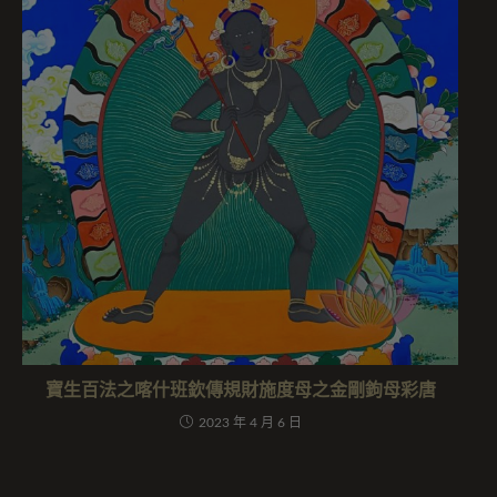
寶生百法之喀什班欽傳規財施度母之金剛鉤母彩唐
2023 年 4 月 6 日