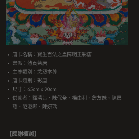
唐卡名稱：寶生百法之盡障明王彩唐
畫派：熱貢勉唐
主尊類別：忿怒本尊
唐卡類別：彩唐
尺寸：65cm x 90cm
供養者：釋清旨、陳保全、楊由利、詹友妹、陳震
聰、范淑卿、陳妍瑀
【感謝檀越】