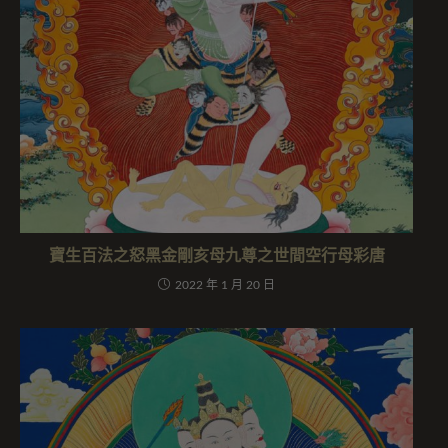
寶生百法之怒黑金剛亥母九尊之世間空行母彩唐
2022 年 1 月 20 日