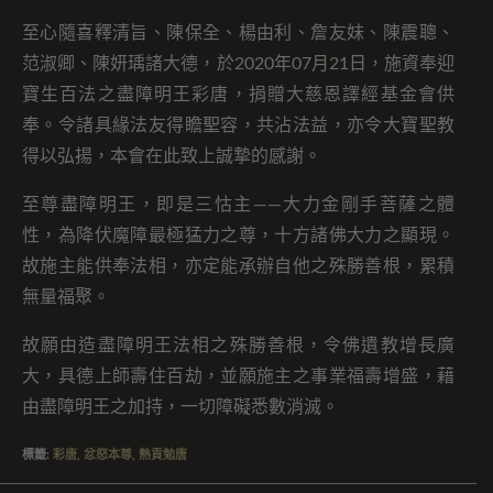
至心隨喜釋清旨、陳保全、楊由利、詹友妹、陳震聰、
范淑卿、陳妍瑀諸大德，於2020年07月21日，施資奉迎
寶生百法之盡障明王彩唐，捐贈大慈恩譯經基金會供
奉。令諸具緣法友得瞻聖容，共沾法益，亦令大寶聖教
得以弘揚，本會在此致上誠摯的感謝。
至尊盡障明王，即是三怙主——大力金剛手菩薩之體
性，為降伏魔障最極猛力之尊，十方諸佛大力之顯現。
故施主能供奉法相，亦定能承辦自他之殊勝善根，累積
無量福聚。
故願由造盡障明王法相之殊勝善根，令佛遺教增長廣
大，具德上師壽住百劫，並願施主之事業福壽增盛，藉
由盡障明王之加持，一切障礙悉數消滅。
標籤
:
彩唐
,
忿怒本尊
,
熱貢勉唐