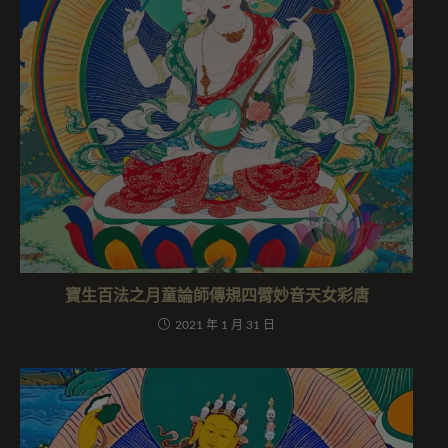
寶生百法之月童論師傳規四臂妙音天女彩唐
2021 年 1 月 31 日