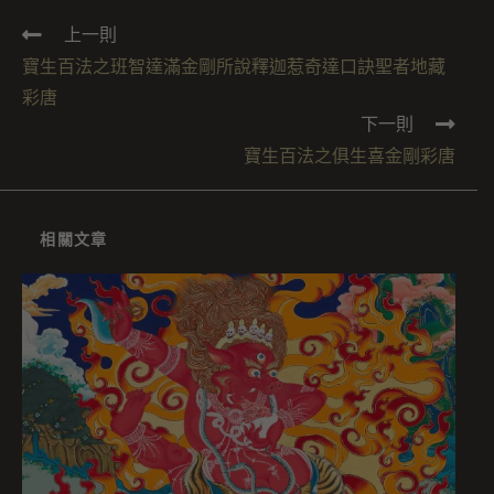
上一則
寶生百法之班智達滿金剛所說釋迦惹奇達口訣聖者地藏
彩唐
下一則
寶生百法之俱生喜金剛彩唐
相關文章