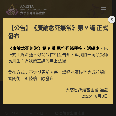
X
【公告】
《廣論念死無常》第 9 講
正式
寶生百法之盡障明王彩
發布
《廣論念死無常》第 9 講 思惟死緣極多、活緣少
唐
，已
正式上線流通。敬請諸位相互告知，與我們一同領受師
長用生命為我們宣講的無上法寶！
>
典藏館
>
寶生百法唐卡
發布方式：不定期更新。每一講經老師錄音完成並親自
審閱後，即陸續上線發布。
大慈恩譯經基金會 謹識
寶生百法之盡障明王彩唐
2026年8月3日
2020 年 7 月 22 日
已收藏寶生百法唐卡