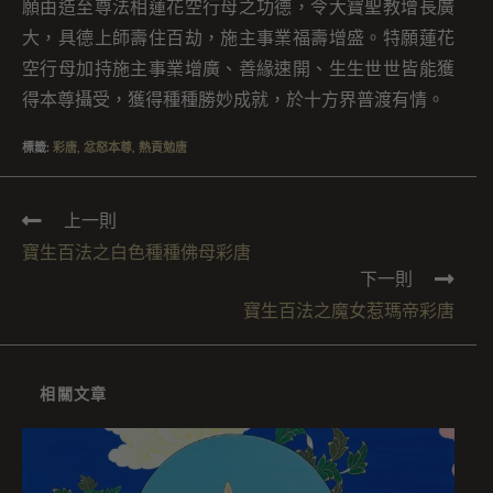
願由造至尊法相蓮花空行母之功德，令大寶聖教增長廣
大，具德上師壽住百劫，施主事業福壽增盛。特願蓮花
空行母加持施主事業增廣、善緣速開、生生世世皆能獲
得本尊攝受，獲得種種勝妙成就，於十方界普渡有情。
標籤
:
彩唐
,
忿怒本尊
,
熱貢勉唐
上一則
寶生百法之白色種種佛母彩唐
下一則
寶生百法之魔女惹瑪帝彩唐
相關文章