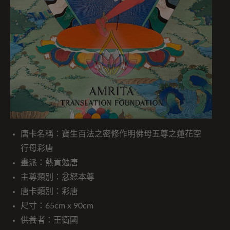
唐卡名稱：寶生百法之密修作明佛母五尊之蓮花空
行母彩唐
畫派：熱貢勉唐
主尊類別：忿怒本尊
唐卡類別：彩唐
尺寸：65cm x 90cm
供養者：王衛國