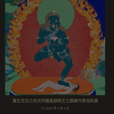
寶生百法之四犬所繞馬頭明王之閻摩作業母彩唐
2023 年 4 月 6 日