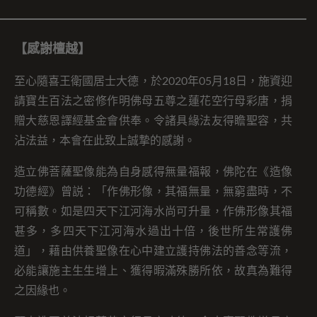
【感謝檀越】
至心隨喜王衛國居士大德，於2020年05月18日，施資迎
請寶生百法之密修作明佛母五尊之蓮花空行母彩唐，捐
贈大慈恩譯經基金會供奉。令諸具緣法友得瞻聖容，共
沾法益，本會在此致上誠摯的感謝。
造立佛菩薩聖像能為自身感得無量福報，佛陀在《造像
功德經》曾説：「作佛形像，其福無量，無窮盡時，不
可稱數。如是四天下江河海水尚可升量，作佛形像其福
甚多，多四天下江河海水過出十倍，後世所生常護佛
道」，藉由供養聖像在心中建立護持佛法的善念等流，
必能讓施主生生增上、獲得暇滿殊勝所依，故真為難得
之因緣也。