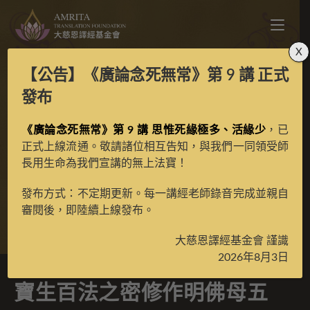
X
【公告】
《廣論念死無常》第 9 講
正式
寶生百法之密修作明佛
發布
母五尊之蓮花空行母彩
《廣論念死無常》第 9 講 思惟死緣極多、活緣少
，已
正式上線流通。敬請諸位相互告知，與我們一同領受師
長用生命為我們宣講的無上法寶！
唐
發布方式：不定期更新。每一講經老師錄音完成並親自
審閱後，即陸續上線發布。
>
典藏館
>
寶生百法唐卡
大慈恩譯經基金會 謹識
2026年8月3日
寶生百法之密修作明佛母五