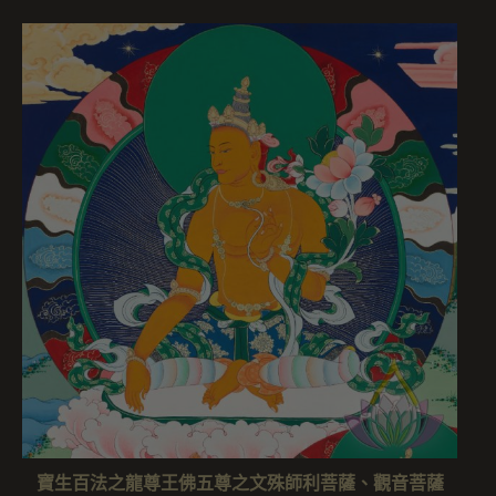
寶生百法之龍尊王佛五尊之文殊師利菩薩、觀音菩薩