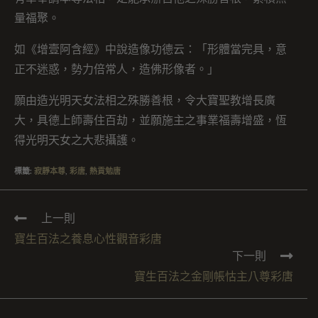
量福聚。
如《增壹阿含經》中說造像功德云：「形體當完具，意
正不迷惑，勢力倍常人，造佛形像者。」
願由造光明天女法相之殊勝善根，令大寶聖教增長廣
大，具德上師壽住百劫，並願施主之事業福壽增盛，恆
得光明天女之大悲攝護。
標籤
:
寂靜本尊
,
彩唐
,
熱貢勉唐
上一則
寶生百法之養息心性觀音彩唐
下一則
寶生百法之金剛帳怙主八尊彩唐