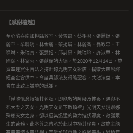
【感謝檀越】
至心隨喜南加橙縣教室、黃雪霞、蔡枏君、張麗娟、張
麗華、牟聯琇、林金麗、蔡揚眉、林麗香、翁敬忠、王
璨琳、朱瑞真、張慧姬、邱詩惠、陳瑞玲、許淑華、林
國保、林家蓉、張献瑞諸大德，於2020年12月14日，施
資奉迎寶生百法之持針線光明天女彩唐，捐贈大慈恩譯
經基金會供奉。令諸具緣法友得瞻聖容，共沾法益，本
會在此致上誠摯的感謝。
「僅唯憶念持誦其名號，即能救諸障礙及怖畏，賜與不
死大樂之天女，光明天女足下敬頂禮」光明天女現婀娜
殊麗天女之身，卻以極其迅猛的勢力摧伏邪魔，救護眾
生的苦難。此本尊之傳承於此世中極其珍貴，故施主能
有幸奉請本尊法相，定能承辦自他之殊勝善根，累積無