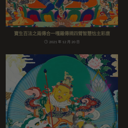
寶生百法之兩傳合一嘎羅傳規四臂智慧怙主彩唐
2021 年 12 月 20 日