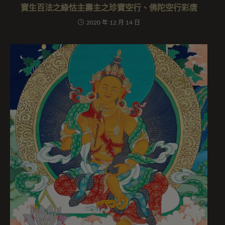
寶生百法之綠怙主壽主之珍寶空行、佛陀空行彩唐
2020 年 12 月 14 日