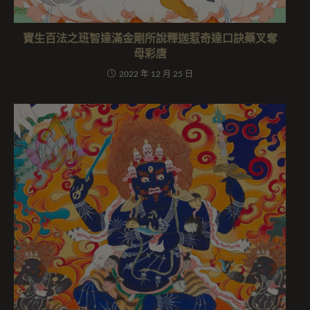
寶生百法之班智達滿金剛所說釋迦惹奇達口訣藥叉奪
母彩唐
2022 年 12 月 25 日