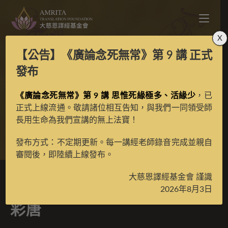
X
【公告】
《廣論念死無常》第 9 講
正式
寶生百法之持針線光明
發布
《廣論念死無常》第 9 講 思惟死緣極多、活緣少
天女彩唐
，已
正式上線流通。敬請諸位相互告知，與我們一同領受師
長用生命為我們宣講的無上法寶！
>
典藏館
>
寶生百法唐卡
發布方式：不定期更新。每一講經老師錄音完成並親自
審閱後，即陸續上線發布。
大慈恩譯經基金會 謹識
寶生百法之持針線光明天女
2026年8月3日
彩唐