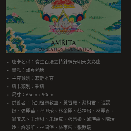
唐卡名稱：寶生百法之持針線光明天女彩唐
畫派：熱貢勉唐
主尊類別：寂靜本尊
唐卡類別：彩唐
尺寸：65cm x 90cm
供養者：南加橙縣教室、黃雪霞、蔡枏君、張麗
娟、張麗華、牟聯琇、林金麗、蔡揚眉、林麗香、
翁敬忠、王璨琳、朱瑞真、張慧姬、邱詩惠、陳瑞
玲、許淑華、林國保、林家蓉、張献瑞