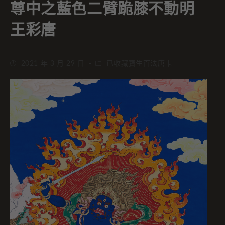
尊中之藍色二臂跪膝不動明
王彩唐
2021 年 3 月 29 日
已收藏寶生百法唐卡