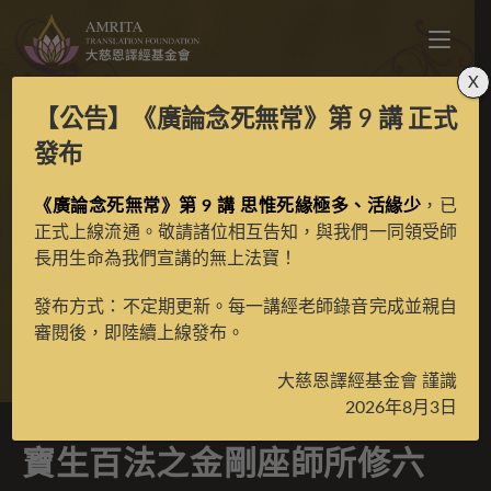
X
【公告】
《廣論念死無常》第 9 講
正式
寶生百法之金剛座師所
發布
修六尊中之藍色二臂跪
《廣論念死無常》第 9 講 思惟死緣極多、活緣少
，已
正式上線流通。敬請諸位相互告知，與我們一同領受師
長用生命為我們宣講的無上法寶！
膝不動明王彩唐
發布方式：不定期更新。每一講經老師錄音完成並親自
審閱後，即陸續上線發布。
>
典藏館
>
寶生百法唐卡
大慈恩譯經基金會 謹識
2026年8月3日
寶生百法之金剛座師所修六