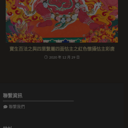
寶生百法之與四業繫屬四面怙主之紅色懷攝怙主彩唐
2020 年 12 月 29 日
聯繫資訊
聯繫我們