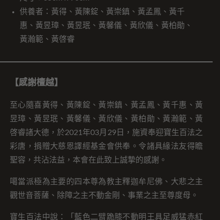
供養者：黃得、黃陳錠、黃崇鎮、黃孟鳳、黃千
惠、黃昱璋、黃昱珉、黃馨儀、黃欣儀、黃柏勛、
黃瀚範、黃啓睿
【感謝檀越】
至心隨喜黃得、黃陳錠、黃崇鎮、黃孟鳳、黃千惠、黃
昱璋、黃昱珉、黃馨儀、黃欣儀、黃柏勛、黃瀚範、黃
啓睿諸大德，於2021年03月29日，施資奉迎寶生百法之
彩唐，捐贈大慈恩譯經基金會供奉。令諸具緣法友得瞻
聖容，共沾法益，本會在此致上誠摯的感謝。
噶當派極為主要的四本尊為教主釋迦牟尼佛、大悲之主
觀世音菩薩、除障之主不動金剛、事業之主至尊度母。
寶生百法中說：「藍色二臂跪膝不動明王具足威猛赤紅