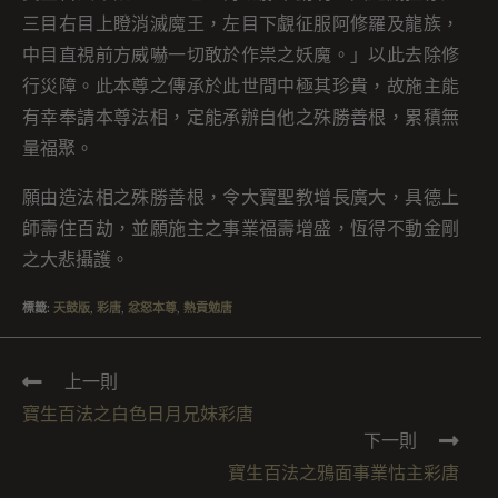
三目右目上瞪消滅魔王，左目下覷征服阿修羅及龍族，
中目直視前方威嚇一切敢於作祟之妖魔。」以此去除修
行災障。此本尊之傳承於此世間中極其珍貴，故施主能
有幸奉請本尊法相，定能承辦自他之殊勝善根，累積無
量福聚。
願由造法相之殊勝善根，令大寶聖教增長廣大，具德上
師壽住百劫，並願施主之事業福壽增盛，恆得不動金剛
之大悲攝護。
標籤
:
天鼓版
,
彩唐
,
忿怒本尊
,
熱貢勉唐
上一則
寶生百法之白色日月兄妹彩唐
下一則
寶生百法之鴉面事業怙主彩唐