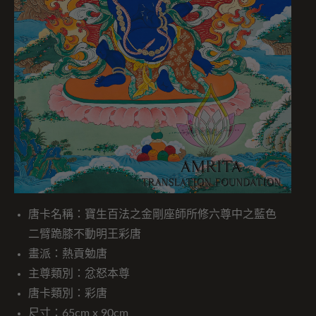
唐卡名稱：寶生百法之金剛座師所修六尊中之藍色
二臂跪膝不動明王彩唐
畫派：熱貢勉唐
主尊類別：忿怒本尊
唐卡類別：彩唐
尺寸：65cm x 90cm