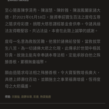
至心隨喜陳李清秀、陳淑慧、陳鈴雅、陳淑鳳闔家諸大
德，於2021年01月18日，施資奉迎寶生百法之度母五尊
之隨求母彩唐，捐贈大慈恩譯經基金會供奉。令諸具緣
法友得瞻聖容，共沾法益，本會在此致上誠摯的感謝。
度母一名意為救脫苦難，他曾於諸佛前發誓，當救拔眾
生八苦，為一切諸佛大悲之化現，此傳承於世間中極其
珍貴，故施主能有幸奉請本尊法相，定能承辦自他之殊
勝善根，累積無量福聚。
願由造隨求母法相之殊勝善根，令大寶聖教增長廣大，
具德上師壽住百劫，並願施主之事業福壽增盛，恆得度
母之大悲攝護。
標籤
:
天鼓版
,
寂靜本尊
,
彩唐
,
熱貢勉唐