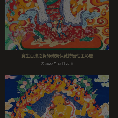
寶生百法之努師傳規伏藏持梃怙主彩唐
2020 年 12 月 22 日