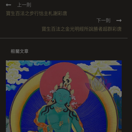
上一則
寶生百法之步行怙主札謝彩唐
下一則
寶生百法之金光明經所說勝者超群彩唐
相關文章