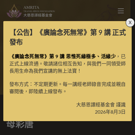
X
【公告】
《廣論念死無常》第 9 講
正式
寶生百法之度母五尊之
發布
《廣論念死無常》第 9 講 思惟死緣極多、活緣少
隨求母彩唐
，已
正式上線流通。敬請諸位相互告知，與我們一同領受師
長用生命為我們宣講的無上法寶！
>
典藏館
>
寶生百法唐卡
發布方式：不定期更新。每一講經老師錄音完成並親自
審閱後，即陸續上線發布。
大慈恩譯經基金會 謹識
寶生百法之度母五尊之隨求
2026年8月3日
母彩唐