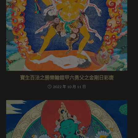
寶生百法之勝樂輪鎧甲六勇父之金剛日彩唐
2022 年 10 月 11 日