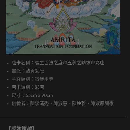
唐卡名稱：寶生百法之度母五尊之隨求母彩唐
畫派：熱貢勉唐
主尊類別：寂靜本尊
唐卡類別：彩唐
尺寸：65cm x 90cm
供養者：陳李清秀、陳淑慧、陳鈴雅、陳淑鳳闔家
【感謝檀越】