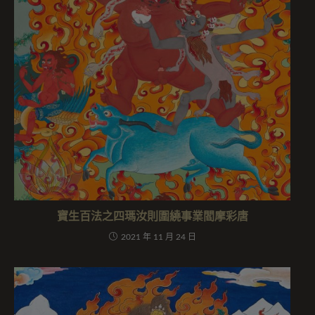
寶生百法之四瑪汝則圍繞事業閻摩彩唐
2021 年 11 月 24 日