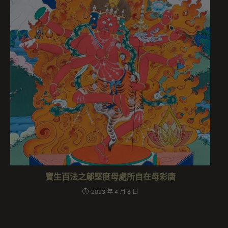
寶生百法之鄔堅度母處所自在母彩唐
2023 年 4 月 6 日