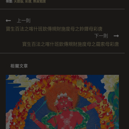
標籤
:
天鼓版
,
彩唐
,
熱貢勉唐
上一則
寶生百法之喀什班欽傳規財施度母之鈴鐸母彩唐
下一則
寶生百法之喀什班欽傳規財施度母之羂索母彩唐
相關文章