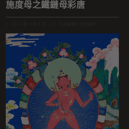
施度母之鐵鏈母彩唐
2023 年 4 月 6 日
已收藏寶生百法唐卡