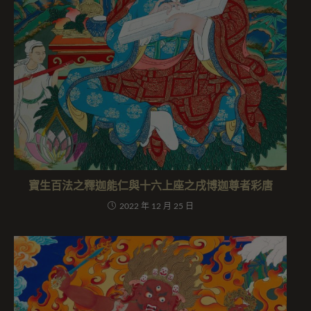
寶生百法之釋迦能仁與十六上座之戌博迦尊者彩唐
2022 年 12 月 25 日