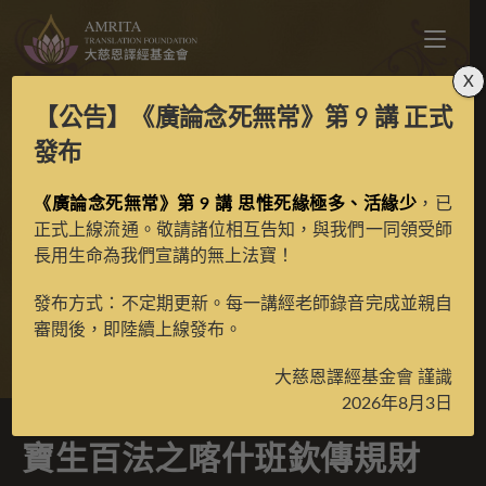
X
【公告】
《廣論念死無常》第 9 講
正式
寶生百法之喀什班欽傳
發布
規財施度母之鐵鏈母彩
《廣論念死無常》第 9 講 思惟死緣極多、活緣少
，已
正式上線流通。敬請諸位相互告知，與我們一同領受師
長用生命為我們宣講的無上法寶！
唐
發布方式：不定期更新。每一講經老師錄音完成並親自
審閱後，即陸續上線發布。
>
典藏館
>
寶生百法唐卡
大慈恩譯經基金會 謹識
2026年8月3日
寶生百法之喀什班欽傳規財