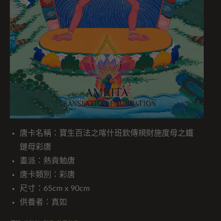
唐卡名稱：寶生百法之喀什班欽傳規財施度母之鐵
鏈母彩唐
畫派：熱貢勉唐
唐卡類別：彩唐
尺寸：65cm x 90cm
供養者：真如