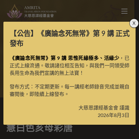
X
【公告】
《廣論念死無常》第 9 講
正式
寶生百法之雅德班欽所
發布
《廣論念死無常》第 9 講 思惟死緣極多、活緣少
傳明慧白色亥母彩唐
，已
正式上線流通。敬請諸位相互告知，與我們一同領受師
長用生命為我們宣講的無上法寶！
>
典藏館
>
寶生百法唐卡
發布方式：不定期更新。每一講經老師錄音完成並親自
審閱後，即陸續上線發布。
大慈恩譯經基金會 謹識
寶生百法之雅德班欽所傳明
2026年8月3日
慧白色亥母彩唐