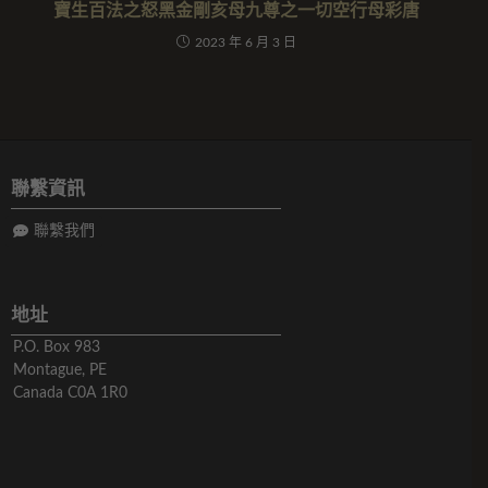
寶生百法之怒黑金剛亥母九尊之一切空行母彩唐
2023 年 6 月 3 日
聯繫資訊
聯繫我們
地址
P.O. Box 983
Montague, PE
Canada C0A 1R0