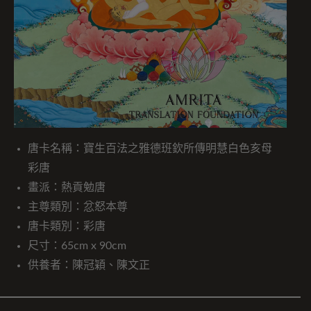
唐卡名稱：寶生百法之雅德班欽所傳明慧白色亥母
彩唐
畫派：熱貢勉唐
主尊類別：忿怒本尊
唐卡類別：彩唐
尺寸：65cm x 90cm
供養者：陳冠穎、陳文正