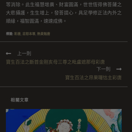
等消除。此生福慧增廣、財富圓滿，世世恆得佛菩薩之
大悲攝護，生生增上，發菩提心，具足學修正法內外之
順緣，福智圓滿，速速成佛。
標籤
:
彩唐
,
忿怒本尊
,
熱貢勉唐
上一則
寶生百法之斷首金剛亥母三尊之毗盧遮那母彩唐
下一則
寶生百法之昂果囉怙主彩唐
相關文章