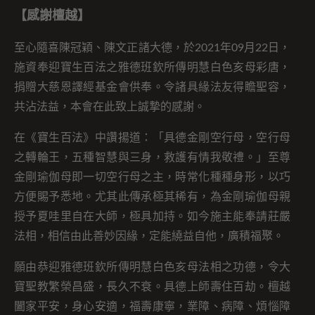
【感謝檀越】
至心隨喜陳冠穎、陳文正諸大德，於2021年09月22日，
施資奉迎寶生百法之雅德班欽所傳明慧白色亥母彩唐，
捐贈大慈恩譯經基金會供奉。令諸具緣法友得瞻聖容，
共沾法益，本會在此致上誠摯的感謝。
在《寶生百法》中讚揚道：「具德金剛空行母，空行母
之轉輪王，五種智慧與三身，救護有情我敬禮。」至尊
金剛瑜伽母即一切空行母之主，時常化種種身形，以巧
方便賜予悉地。尤其此傳承極其稀有，為金剛瑜伽母親
授予夏哇里自在大師，極具加持。如今施主能奉請莊嚴
法相，相信由此善妙因緣，定能繞益自他，廣積福聚。
願由恭迎雅德班欽所傳明慧白色亥母法相之功德，令大
寶聖教繁榮昌盛，長久不衰。具德上師壽住百劫。檀越
闔家平安，身心安適，福壽康寧，業障、病障、煩惱障