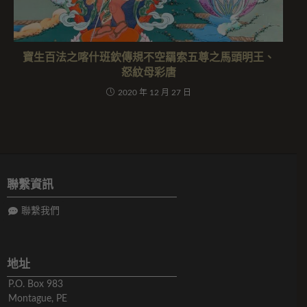
寶生百法之喀什班欽傳規不空羂索五尊之馬頭明王、
怒紋母彩唐
2020 年 12 月 27 日
聯繫資訊
聯繫我們
地址
P.O. Box 983
Montague, PE