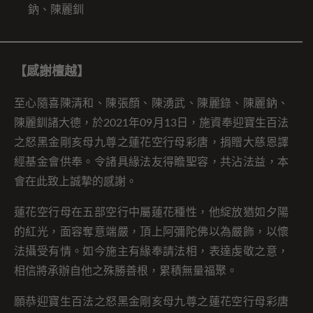
鈉、陳麗釧
【感謝檀越】
至心隨喜陳清和、陳張顏、陳湧武、陳麗錄、陳麗鈉、
陳麗釧諸大德，於2021年09月13日，施資奉迎寶生百法
之怒黑金剛亥母九尊之蓮花空行母彩唐，捐贈大慈恩譯
經基金會供奉。令諸具緣法友得瞻聖容，共沾法益，本
會在此致上誠摯的感謝。
蓮花空行母在五部空行中屬蓮花種性，他綻放猶如夕陽
的紅光，面容奪意端嚴，頂上阿彌陀佛以為嚴飾，以懷
法攝受有情。如今施主有緣奉請法相，表達虔敬之意，
相信將承辦自他之殊勝善根，累積無量福聚。
願恭迎寶生百法之怒黑金剛亥母九尊之蓮花空行母彩唐