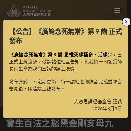
X
【公告】
《廣論念死無常》第 9 講
正式
寶生百法之怒黑金剛亥
發布
母九尊之蓮花空行母彩
《廣論念死無常》第 9 講 思惟死緣極多、活緣少
，已
正式上線流通。敬請諸位相互告知，與我們一同領受師
長用生命為我們宣講的無上法寶！
唐
發布方式：不定期更新。每一講經老師錄音完成並親自
審閱後，即陸續上線發布。
>
典藏館
>
寶生百法唐卡
大慈恩譯經基金會 謹識
2026年8月3日
寶生百法之怒黑金剛亥母九