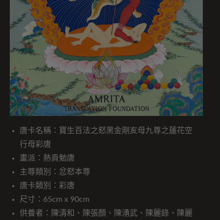
唐卡名稱：寶生百法之怒黑金剛亥母九尊之蓮花空
行母彩唐
畫派：熱貢勉唐
主尊類別：忿怒本尊
唐卡類別：彩唐
尺寸：65cm x 90cm
供養者：陳清和、陳張顏、陳湧武、陳麗錄、陳麗