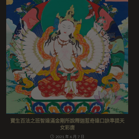
寶生百法之班智達滿金剛所說釋迦惹奇達口訣準提天
女彩唐
2021 年 6 月 7 日