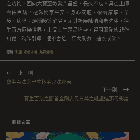
之功德，回向大寶聖教繁榮昌盛，長久不衰。具德上師
壽住百劫。檀越闔家平安，身心安適，福壽康寧，業
障、病障、煩惱障等消除。尤其祈願陳清和老先生，往
生西方極樂世界，上品上生蓮品增盛，得阿彌陀佛親作
知識，為作引導，恆不舍離，行大乘道，速疾成佛。
標籤
:
彩唐
,
忿怒本尊
,
熱貢勉唐
上一則
寶生百法之尸陀林主兄妹彩唐
下一則
寶生百法之斷首金剛亥母三尊之毗盧遮那母彩唐
相關文章