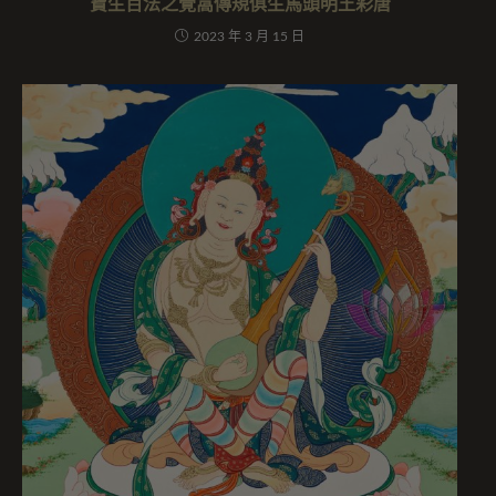
寶生百法之覺窩傳規俱生馬頭明王彩唐
2023 年 3 月 15 日