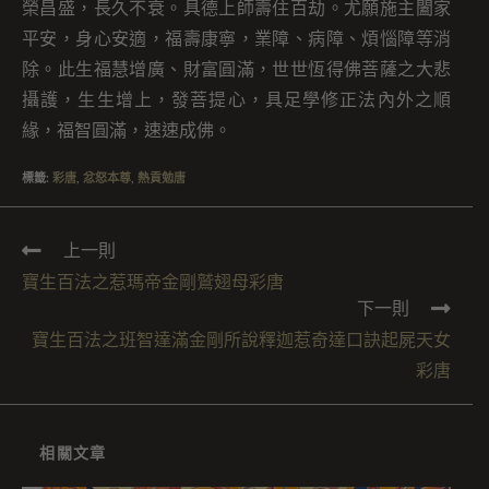
榮昌盛，長久不衰。具德上師壽住百劫。尤願施主闔家
平安，身心安適，福壽康寧，業障、病障、煩惱障等消
除。此生福慧增廣、財富圓滿，世世恆得佛菩薩之大悲
攝護，生生增上，發菩提心，具足學修正法內外之順
緣，福智圓滿，速速成佛。
標籤
:
彩唐
,
忿怒本尊
,
熱貢勉唐
上一則
寶生百法之惹瑪帝金剛鷲翅母彩唐
下一則
寶生百法之班智達滿金剛所說釋迦惹奇達口訣起屍天女
彩唐
相關文章