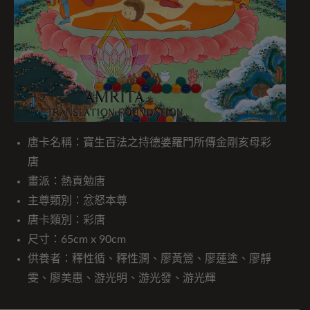
唐卡名稱：寶生百法之持德婆羅門所傳金剛亥母彩
唐
畫派：熱貢勉唐
主尊類別：忿怒本尊
唐卡類別：彩唐
尺寸：65cm x 90cm
供養者：釋性循、釋性潤、廖黃鶯、廖蓮塗、廖靜
雯、廖美惠、游光明、游光發、游光輝