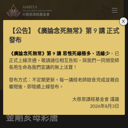
X
【公告】
《廣論念死無常》第 9 講
正式
寶生百法之持德婆羅門
發布
《廣論念死無常》第 9 講 思惟死緣極多、活緣少
所傳金剛亥母彩唐
，已
正式上線流通。敬請諸位相互告知，與我們一同領受師
長用生命為我們宣講的無上法寶！
>
典藏館
>
寶生百法唐卡
發布方式：不定期更新。每一講經老師錄音完成並親自
審閱後，即陸續上線發布。
大慈恩譯經基金會 謹識
寶生百法之持德婆羅門所傳
2026年8月3日
金剛亥母彩唐