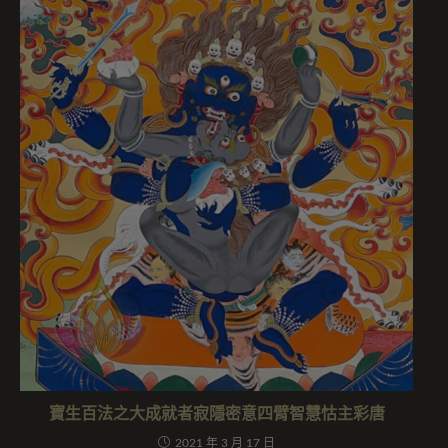
寶生百法之大成就者寂隱密意四臂智慧怙主彩唐
2021 年 3 月 17 日