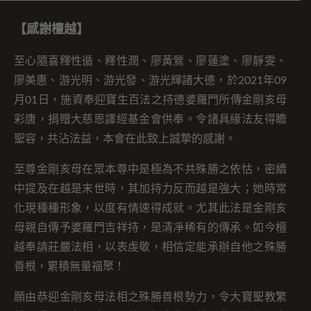
【感謝檀越】
至心隨喜釋性循、釋性潤、廖黃鶯、廖蓮塗、廖靜雯、
廖美惠、游光明、游光發、游光輝諸大德，於2021年09
月01日，施資奉迎寶生百法之持德婆羅門所傳金剛亥母
彩唐，捐贈大慈恩譯經基金會供奉。令諸具緣法友得瞻
聖容，共沾法益，本會在此致上誠摯的感謝。
至尊金剛亥母在眾本尊中是極為不共殊勝之依怙，密續
中提及在越是末世時，其加持力反而越是強大；她時常
化現種種形象，以度有情速得成就。尤其此法是金剛亥
母親自傳予婆羅門吉祥持，是清凈稀有的傳承。如今檀
越奉請莊嚴法相，以表虔敬，相信定能承辦自他之殊勝
善根，累積無量福聚！
願由恭迎金剛亥母法相之殊勝善根勢力，令大寶聖教繁