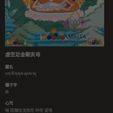
虛空足金剛亥母
藏名
ཕག་མོ་གནམ་ཞབས་མ།
種子字
吽
心咒
嗡 班雜估戈依尼 吽呸 娑哈