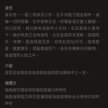
身形
身白色，一面二臂具足三目，右手持鉞刀或金剛杵，威
嚇一切阿修羅，左手抱舉左足，持著盈滿甘露之顱器，
仰口迎受，肩扛飾有金剛杵之天杖。右足直踩七重地
下，踏伏怖畏王及時相母，左足直踢梵天宮殿，踩踏梵
天、帝釋。面容極度忿怒，目色紅如仙丹花，眉頭緊
蹙，展露獠牙；頭髮散披而下，身形赤裸無任何飾物，
身處熾然火焰之中。
介紹
虛空足金剛亥母為金剛瑜伽母修法傳承中之一支。
禮讚文
嗡南無巴嘎哇得班雜哇惹嚇汪吽吽呸
嗡南無啊惹亞啊巴惹雜得賊落迦得瑪哈必大呀修日耶吽
吽呸