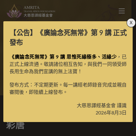
X
【公告】
《廣論念死無常》第 9 講
正式
寶生百法之虛空足金剛
發布
《廣論念死無常》第 9 講 思惟死緣極多、活緣少
亥母彩唐
，已
正式上線流通。敬請諸位相互告知，與我們一同領受師
長用生命為我們宣講的無上法寶！
>
典藏館
>
寶生百法唐卡
發布方式：不定期更新。每一講經老師錄音完成並親自
審閱後，即陸續上線發布。
大慈恩譯經基金會 謹識
寶生百法之虛空足金剛亥母
2026年8月3日
彩唐