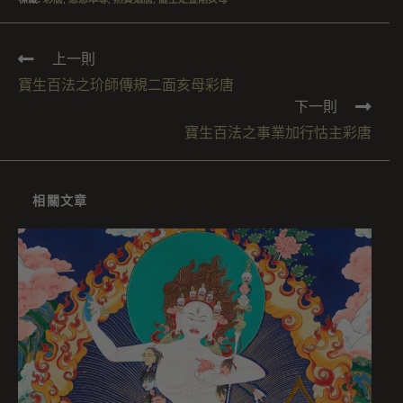
上一則
寶生百法之玠師傳規二面亥母彩唐
下一則
寶生百法之事業加行怙主彩唐
相關文章