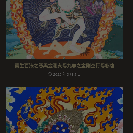
寶生百法之怒黑金剛亥母九尊之金剛空行母彩唐
2022 年 3 月 5 日