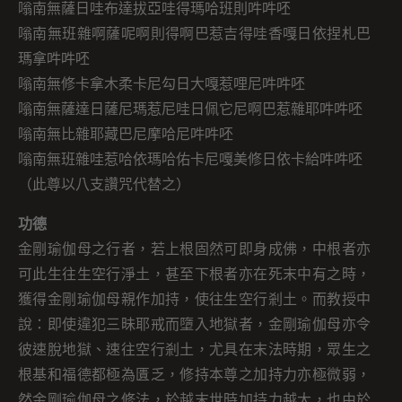
嗡南無薩日哇布達拔亞哇得瑪哈班則吽吽呸
嗡南無班雜啊薩呢啊則得啊巴惹吉得哇香嘎日依捏札巴
瑪拿吽吽呸
嗡南無修卡拿木柔卡尼勾日大嘎惹哩尼吽吽呸
嗡南無薩達日薩尼瑪惹尼哇日佩它尼啊巴惹雜耶吽吽呸
嗡南無比雜耶藏巴尼摩哈尼吽吽呸
嗡南無班雜哇惹哈依瑪哈佑卡尼嘎美修日依卡給吽吽呸
（此尊以八支讚咒代替之）
功德
金剛瑜伽母之行者，若上根固然可即身成佛，中根者亦
可此生往生空行淨土，甚至下根者亦在死末中有之時，
獲得金剛瑜伽母親作加持，使往生空行剎土。而教授中
說：即使違犯三昧耶戒而墮入地獄者，金剛瑜伽母亦令
彼速脫地獄、速往空行剎土，尤具在末法時期，眾生之
根基和福德都極為匱乏，修持本尊之加持力亦極微弱，
然金剛瑜伽母之修法，於越末世時加持力越大，也由於