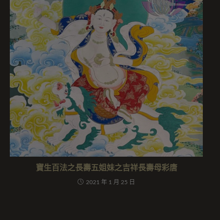
寶生百法之長壽五姐妹之吉祥長壽母彩唐
2021 年 1 月 25 日