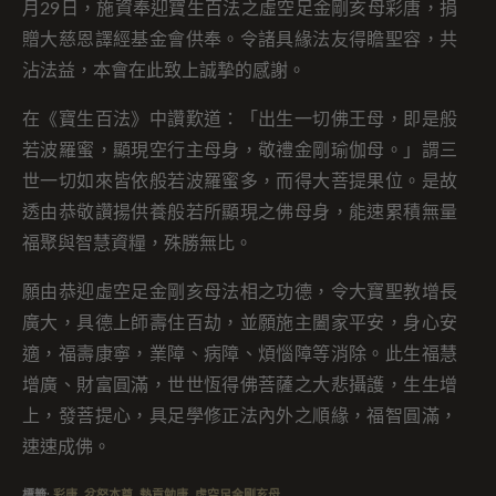
月29日，施資奉迎寶生百法之虛空足金剛亥母彩唐，捐
贈大慈恩譯經基金會供奉。令諸具緣法友得瞻聖容，共
沾法益，本會在此致上誠摯的感謝。
在《寶生百法》中讚歎道：「出生一切佛王母，即是般
若波羅蜜，顯現空行主母身，敬禮金剛瑜伽母。」謂三
世一切如來皆依般若波羅蜜多，而得大菩提果位。是故
透由恭敬讚揚供養般若所顯現之佛母身，能速累積無量
福聚與智慧資糧，殊勝無比。
願由恭迎虛空足金剛亥母法相之功德，令大寶聖教增長
廣大，具德上師壽住百劫，並願施主闔家平安，身心安
適，福壽康寧，業障、病障、煩惱障等消除。此生福慧
增廣、財富圓滿，世世恆得佛菩薩之大悲攝護，生生增
上，發菩提心，具足學修正法內外之順緣，福智圓滿，
速速成佛。
標籤
:
彩唐
,
忿怒本尊
,
熱貢勉唐
,
虛空足金剛亥母