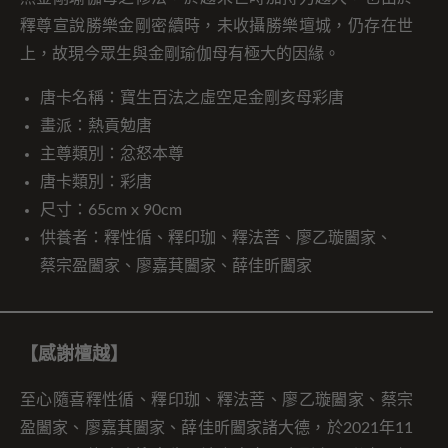
釋尊宣說勝樂金剛密續時，未收攝勝樂壇城，仍存在世
上，故現今眾生與金剛瑜伽母有極大的因緣。
唐卡名稱：寶生百法之虛空足金剛亥母彩唐
畫派：熱貢勉唐
主尊類別：忿怒本尊
唐卡類別：彩唐
尺寸：65cm x 90cm
供養者：釋性循、釋印珈、釋法菩、廖乙璇闔家、
蔡宗盈闔家、廖嘉萁闔家、薛佳昕闔家
【感謝檀越】
至心隨喜釋性循、釋印珈、釋法菩、廖乙璇闔家、蔡宗
盈闔家、廖嘉萁闔家、薛佳昕闔家諸大德，於2021年11