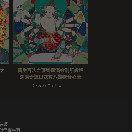
之
寶生百法之班智達滿金剛所說釋
迦惹奇達口訣救八難觀音彩唐
2021 年 1 月 31 日
結
連結
財產權聲明