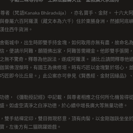
手結三昧等持印 上師法體壽久住 聖教廣大求加持
者（梵語Kanaka Bhāradvāja），亦名寶手、金財。 十六
與眷屬六百阿羅漢（藏文本為六千）住於東勝身洲，然據阿底
漢住西牛貨洲。
舍衛城中，出生時即雙手持金塊，如何取用亦無有盡，故命名
信，便請示阿難，願隨佛出家，阿難答需襯金。他即雙手張開
之無不驚奇。釋尊為他說法，遂成阿羅漢。 諸比丘請問釋尊他
迦葉佛涅槃時，有國王為佛修塔。時有巧匠以金塊繫於塔心，
巧匠即今比丘是。」此公案亦可參見《賢愚經．金財因緣品》
功德，《彌勒授記經》中記載，與尊者相應之任何所化機皆得
盛。如虛空清淨之白淨功德，於心續中增長廣大等無量功德。
，雙手結禪定印，雙目微現怒意，頂有肉髻，以金剛跏趺坐坐
寶，左後方有二貓跳躍遊戲。