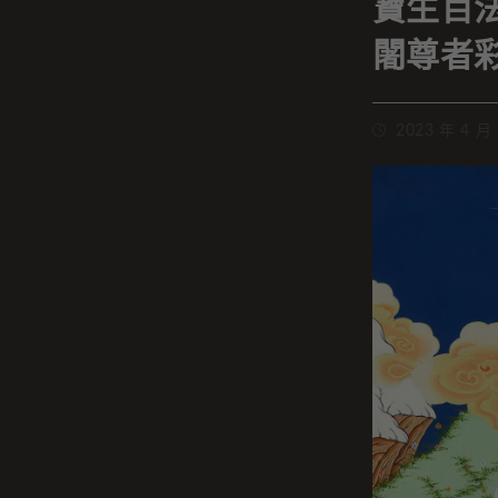
寶生百
闍尊者
2023 年 4 月