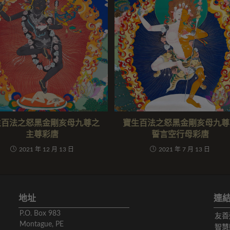
生百法之怒黑金剛亥母九尊之
寶生百法之怒黑金剛亥母九尊
主尊彩唐
誓言空行母彩唐
2021 年 12 月 13 日
2021 年 7 月 13 日
地址
連
P.O. Box 983
友善
Montague, PE
智慧