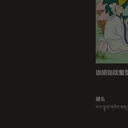
迦諾迦跋釐
藏名
བ་ར་དྷྭ་ཛ་གསེར་ཅན།