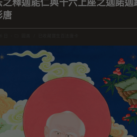
法之釋迦能仁與十六上座之迦諾迦
彩唐
 6 日
圓滿
/
已收藏寶生百法唐卡