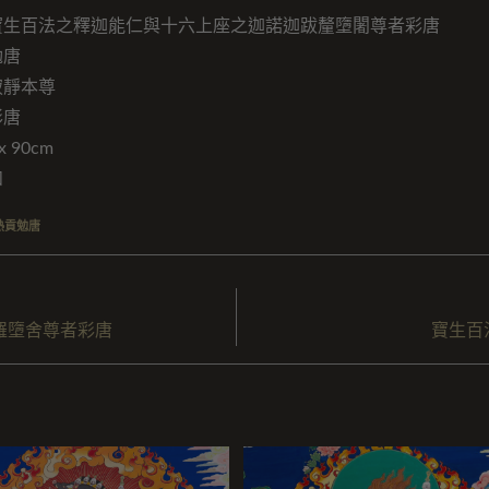
寶生百法之釋迦能仁與十六上座之迦諾迦跋釐墮闍尊者彩唐
勉唐
寂靜本尊
彩唐
 90cm
如
熱貢勉唐
羅墮舍尊者彩唐
寶生百