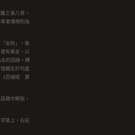
大阿羅之第八尊。
峽尊者傳規則為
為「金財」。後
，便有黃金，以
過去的因緣。釋
並發願生於何處
、《百緣經．寶
從惡趣中解脫，
於草墊上，右前