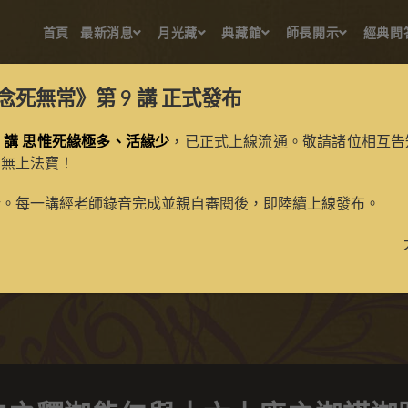
首頁
最新消息
月光藏
典藏館
師長開示
經典問
念死無常》第 9 講
正式發布
 講 思惟死緣極多、活緣少
，已正式上線流通。敬請諸位相互告
的無上法寶！
能仁與十六上座之迦諾迦跋
新。每一講經老師錄音完成並親自審閱後，即陸續上線發布。
>
典藏館
>
寶生百法唐卡