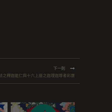
下一則
法之釋迦能仁與十六上座之迦理迦尊者彩唐