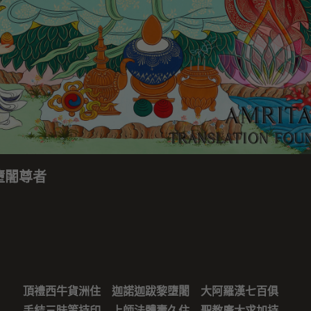
墮闍尊者
頂禮西牛貨洲住 迦諾迦跋黎墮闍 大阿羅漢七百俱