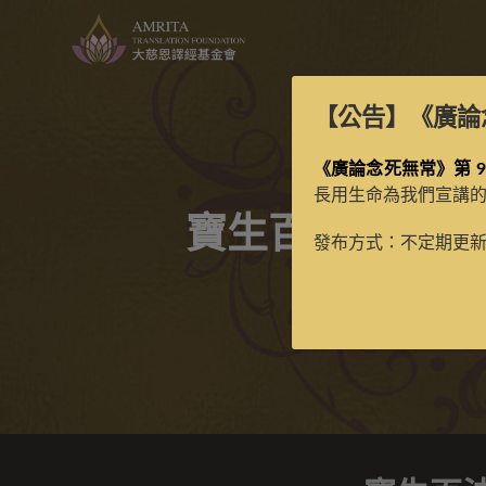
【公告】
《廣論
《廣論念死無常》第 9
長用生命為我們宣講
寶生百法之釋迦
發布方式：不定期更