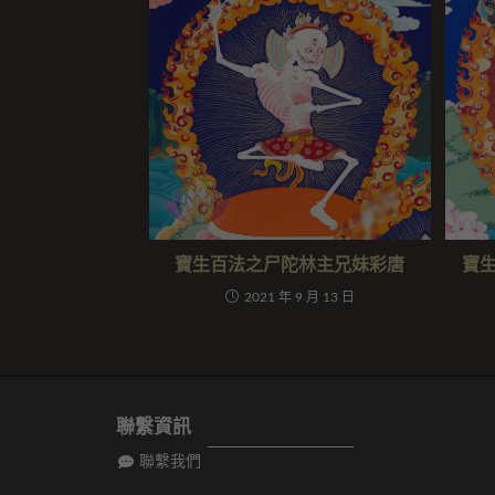
寶生百法之尸陀林主兄妹彩唐
寶
2021 年 9 月 13 日
聯繫資訊
聯繫我們