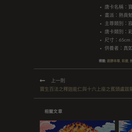
唐卡名稱：
畫派：熱貢
主尊類別：
唐卡類別：
尺寸：65cm x
供養者：真
標籤
:
寂靜本尊
,
彩唐
,
上一則
寶生百法之釋迦能仁與十六上座之賓頭盧跋
相關文章