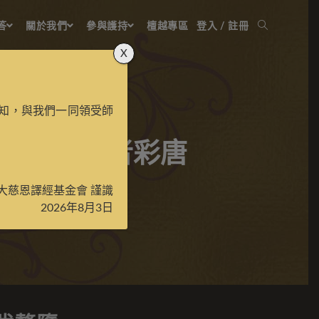
答
關於我們
參與護持
檀越專區
登入 / 註冊
X
知，與我們一同領受師
釐墮闍尊者彩唐
大慈恩譯經基金會 謹識
2026年8月3日