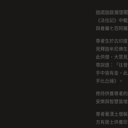
迦諾迦跋厘墮闍尊
《法住記》中載
與眷屬七百阿羅
尊者生於古印度
見釋迦牟尼佛生
此供僧，大眾見
尊說道：「往昔
手中皆有金，此
手比丘緣》。
修持供養尊者的
安樂與智慧皆增
尊者著漢土僧裝
方有居士供養珍