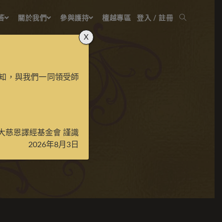
答
關於我們
參與護持
檀越專區
登入 / 註冊
X
知，與我們一同領受師
大慈恩譯經基金會 謹識
2026年8月3日