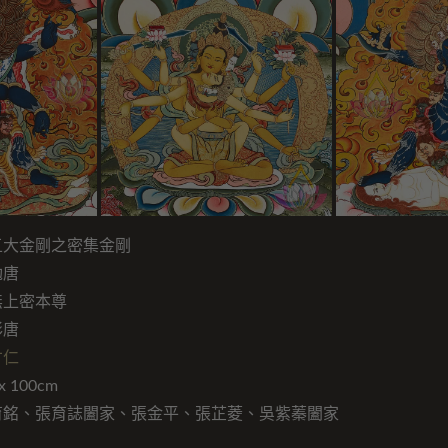
五大金剛之密集金剛
勉唐
無上密本尊
彩唐
才仁
 100cm
育銘、張育誌闔家、張金平、張芷菱、吳紫蓁闔家