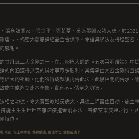
、張育誌闔家、張金平、張芷菱、吳紫蓁闔家諸大德，於2021年
剛唐卡，捐贈大慈恩譯經基金會供奉。令諸具緣法友得瞻聖容
的感謝。
的甘丹派三大金剛之一，在宗喀巴大師的《五次第明燈論》中
論的內涵獲得無畏的辯才等眾多勝利。其傳承由大密金剛持宣
等偉大的祖師，他們獲得成就後再傳此法，此後相關的傳承、
故施主能造立此本尊像，實有不可估量之功德。
法相之功德，令大寶聖教增長廣大，具德上師壽住百劫，施主
加持施主生生世世不離速疾道金剛乘法，善修空樂雙運之行，具
剛持位。
剛
,
彩唐
,
無上密本尊
,
熱貢勉唐
,
萬瑪才仁
,
鎮館級唐卡