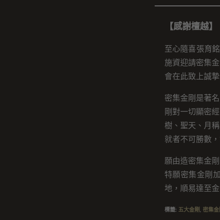
【感謝檀越】
至心隨喜張育銘
施資迎請密集金
會在此致上誠摯
密集金剛是著名
剛對一切顯密經
樹、聖天、月稱
就者不可勝數，
願由造密集金剛
特願密集金剛
地，順易達至金
標籤
:
五大金剛
,
密集金