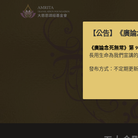
【公告】
《廣論
《廣論念死無常》第 9
長用生命為我們宣講
發布方式：不定期更