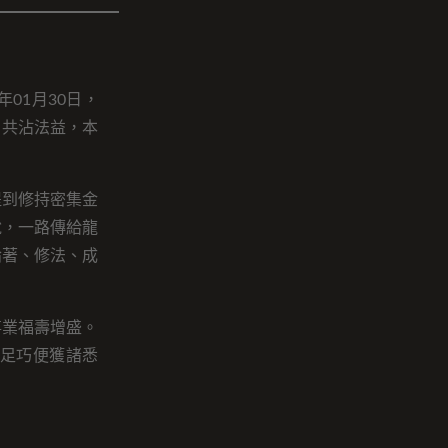
01月30日，
，共沾法益，本
提到修持密集金
說，一路傳給龍
論著、修法、成
事業福壽增盛。
足巧便獲諸悉