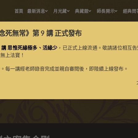
首頁
最新消息
月光藏
典藏館
師長開示
經典問
念死無常》第 9 講
正式發布
 講 思惟死緣極多、活緣少
，已正式上線流通。敬請諸位相互告
的無上法寶！
五大金剛之密集金剛
新。每一講經老師錄音完成並親自審閱後，即陸續上線發布。
>
典藏館
>
典藏唐卡