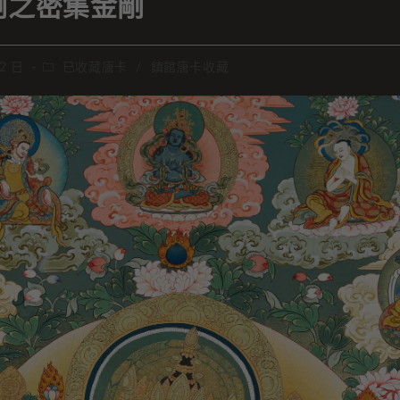
剛之密集金剛
 2 日
已收藏唐卡
/
鎮館唐卡收藏